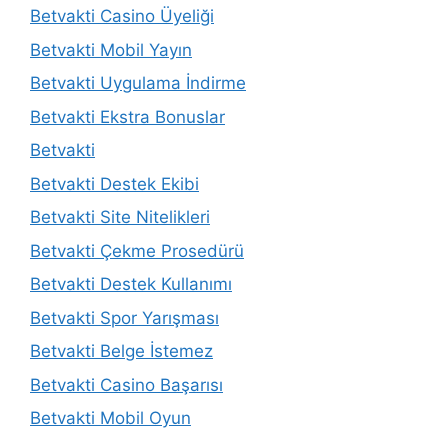
Betvakti Casino Üyeliği
Betvakti Mobil Yayın
Betvakti Uygulama İndirme
Betvakti Ekstra Bonuslar
Betvakti
Betvakti Destek Ekibi
Betvakti Site Nitelikleri
Betvakti Çekme Prosedürü
Betvakti Destek Kullanımı
Betvakti Spor Yarışması
Betvakti Belge İstemez
Betvakti Casino Başarısı
Betvakti Mobil Oyun