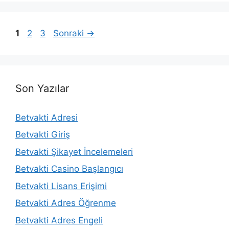
Yazı
Sayfa
Sayfa
Sayfa
1
2
3
Sonraki
→
dolaşımı
Son Yazılar
Betvakti Adresi
Betvakti Giriş
Betvakti Şikayet İncelemeleri
Betvakti Casino Başlangıcı
Betvakti Lisans Erişimi
Betvakti Adres Öğrenme
Betvakti Adres Engeli