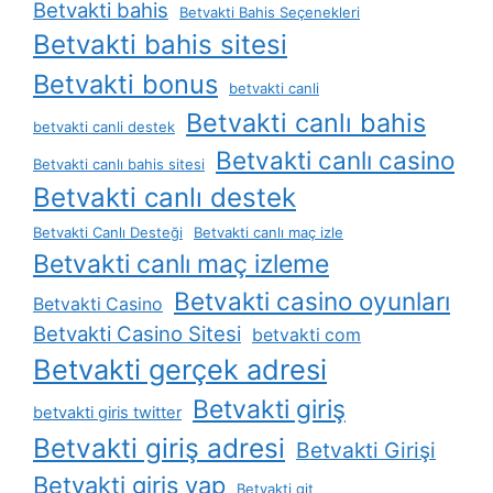
Betvakti bahis
Betvakti Bahis Seçenekleri
Betvakti bahis sitesi
Betvakti bonus
betvakti canli
Betvakti canlı bahis
betvakti canli destek
Betvakti canlı casino
Betvakti canlı bahis sitesi
Betvakti canlı destek
Betvakti Canlı Desteği
Betvakti canlı maç izle
Betvakti canlı maç izleme
Betvakti casino oyunları
Betvakti Casino
Betvakti Casino Sitesi
betvakti com
Betvakti gerçek adresi
Betvakti giriş
betvakti giris twitter
Betvakti giriş adresi
Betvakti Girişi
Betvakti giriş yap
Betvakti git