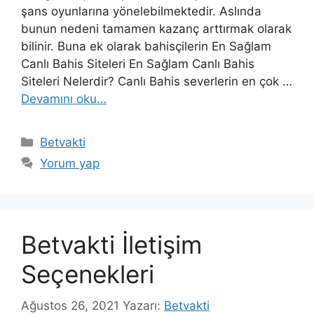
şans oyunlarına yönelebilmektedir. Aslında
bunun nedeni tamamen kazanç arttırmak olarak
bilinir. Buna ek olarak bahisçilerin En Sağlam
Canlı Bahis Siteleri En Sağlam Canlı Bahis
Siteleri Nelerdir? Canlı Bahis severlerin en çok …
Devamını oku…
Kategoriler
Betvakti
Yorum yap
Betvakti İletişim
Seçenekleri
Ağustos 26, 2021
Yazarı:
Betvakti