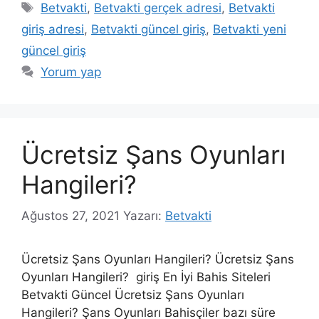
Etiketler
Betvakti
,
Betvakti gerçek adresi
,
Betvakti
giriş adresi
,
Betvakti güncel giriş
,
Betvakti yeni
güncel giriş
Yorum yap
Ücretsiz Şans Oyunları
Hangileri?
Ağustos 27, 2021
Yazarı:
Betvakti
Ücretsiz Şans Oyunları Hangileri? Ücretsiz Şans
Oyunları Hangileri? giriş En İyi Bahis Siteleri
Betvakti Güncel Ücretsiz Şans Oyunları
Hangileri? Şans Oyunları Bahisçiler bazı süre