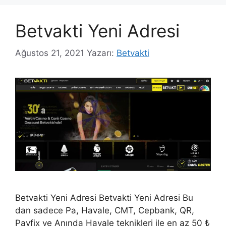
Betvakti Yeni Adresi
Ağustos 21, 2021
Yazarı:
Betvakti
Betvakti Yeni Adresi Betvakti Yeni Adresi Bu
dan sadece Pa, Havale, CMT, Cepbank, QR,
Payfix ve Anında Havale teknikleri ile en az 50 ₺