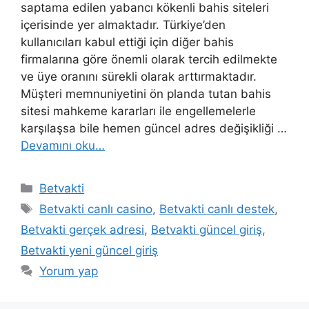
saptama edilen yabancı kökenli bahis siteleri
içerisinde yer almaktadır. Türkiye’den
kullanıcıları kabul ettiği için diğer bahis
firmalarına göre önemli olarak tercih edilmekte
ve üye oranını sürekli olarak arttırmaktadır.
Müşteri memnuniyetini ön planda tutan bahis
sitesi mahkeme kararları ile engellemelerle
karşılaşsa bile hemen güncel adres değişikliği …
Devamını oku…
Kategoriler
Betvakti
Etiketler
Betvakti canlı casino
,
Betvakti canlı destek
,
Betvakti gerçek adresi
,
Betvakti güncel giriş
,
Betvakti yeni güncel giriş
Yorum yap