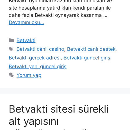
Betvakti oyuncuları kazandıkları bonusları ve
site hesaplarına yatırdıkları kendi paraları ile
daha fazla Betvakti oynayarak kazanma …
Devamını oku…
Kategoriler
Betvakti
Etiketler
Betvakti canlı casino
,
Betvakti canlı destek
,
Betvakti gerçek adresi
,
Betvakti güncel giriş
,
Betvakti yeni güncel giriş
Yorum yap
Betvakti sitesi sürekli
alt yapısını