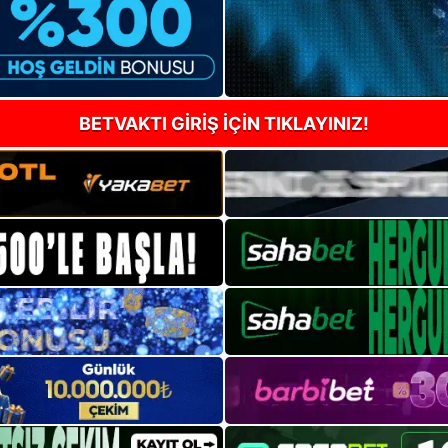
BETVAKTI GİRİŞ İÇİN TIKLAYINIZ!