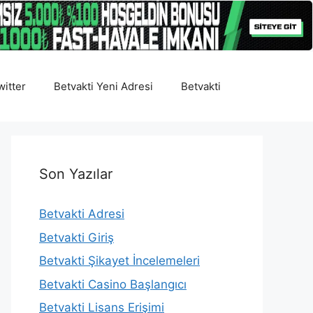
witter
Betvakti Yeni Adresi
Betvakti
Son Yazılar
Betvakti Adresi
Betvakti Giriş
Betvakti Şikayet İncelemeleri
Betvakti Casino Başlangıcı
Betvakti Lisans Erişimi