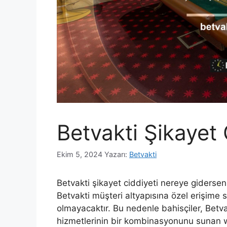
Betvakti Şikayet 
Ekim 5, 2024
Yazarı:
Betvakti
Betvakti şikayet ciddiyeti nereye giderseni
Betvakti müşteri altyapısına özel erişime s
olmayacaktır. Bu nedenle bahisçiler, Betv
hizmetlerinin bir kombinasyonunu sunan w