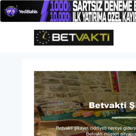
İçeriğe
atla