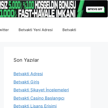
witter
Betvakti Yeni Adresi
Betvakti
Son Yazılar
Betvakti Adresi
Betvakti Giriş
Betvakti Şikayet İncelemeleri
Betvakti Casino Başlangıcı
Betvakti Lisans Erişimi