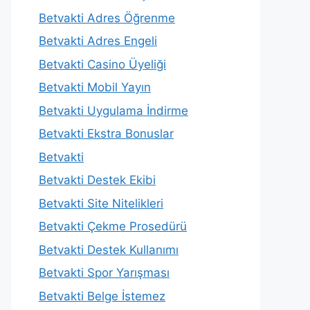
Betvakti Adres Öğrenme
Betvakti Adres Engeli
Betvakti Casino Üyeliği
Betvakti Mobil Yayın
Betvakti Uygulama İndirme
Betvakti Ekstra Bonuslar
Betvakti
Betvakti Destek Ekibi
Betvakti Site Nitelikleri
Betvakti Çekme Prosedürü
Betvakti Destek Kullanımı
Betvakti Spor Yarışması
Betvakti Belge İstemez