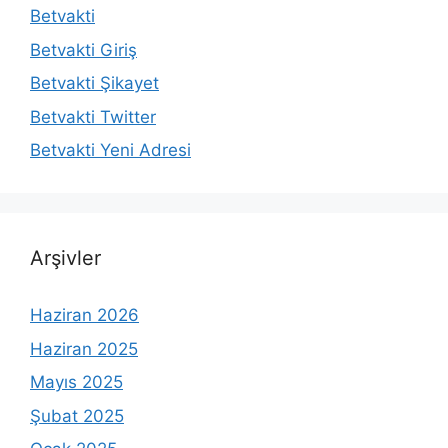
Betvakti
Betvakti Giriş
Betvakti Şikayet
Betvakti Twitter
Betvakti Yeni Adresi
Arşivler
Haziran 2026
Haziran 2025
Mayıs 2025
Şubat 2025