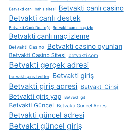
Betvakti canlı casino
Betvakti canlı bahis sitesi
Betvakti canlı destek
Betvakti Canlı Desteği
Betvakti canlı maç izle
Betvakti canlı maç izleme
Betvakti casino oyunları
Betvakti Casino
Betvakti Casino Sitesi
betvakti com
Betvakti gerçek adresi
Betvakti giriş
betvakti giris twitter
Betvakti giriş adresi
Betvakti Girişi
Betvakti giriş yap
Betvakti git
Betvakti Güncel
Betvakti Güncel Adres
Betvakti güncel adresi
Betvakti güncel giriş