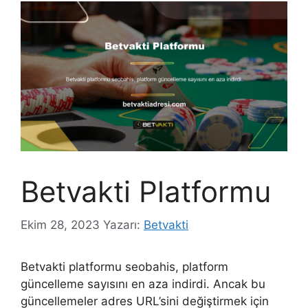
Betvakti Platformu
Ekim 28, 2023
Yazarı:
Betvakti
Betvakti platformu seobahis, platform
güncelleme sayısını en aza indirdi. Ancak bu
güncellemeler adres URL’sini değiştirmek için