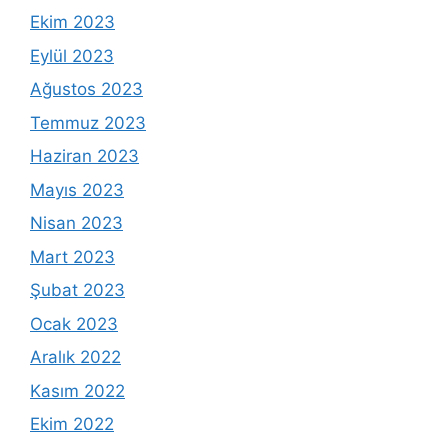
Ekim 2023
Eylül 2023
Ağustos 2023
Temmuz 2023
Haziran 2023
Mayıs 2023
Nisan 2023
Mart 2023
Şubat 2023
Ocak 2023
Aralık 2022
Kasım 2022
Ekim 2022