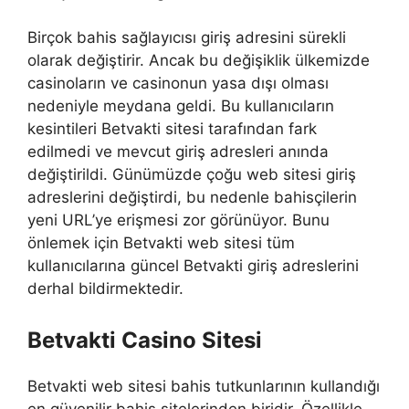
Birçok bahis sağlayıcısı giriş adresini sürekli
olarak değiştirir. Ancak bu değişiklik ülkemizde
casinoların ve casinonun yasa dışı olması
nedeniyle meydana geldi. Bu kullanıcıların
kesintileri Betvakti sitesi tarafından fark
edilmedi ve mevcut giriş adresleri anında
değiştirildi. Günümüzde çoğu web sitesi giriş
adreslerini değiştirdi, bu nedenle bahisçilerin
yeni URL’ye erişmesi zor görünüyor. Bunu
önlemek için Betvakti web sitesi tüm
kullanıcılarına güncel Betvakti giriş adreslerini
derhal bildirmektedir.
Betvakti Casino Sitesi
Betvakti web sitesi bahis tutkunlarının kullandığı
en güvenilir bahis sitelerinden biridir. Özellikle