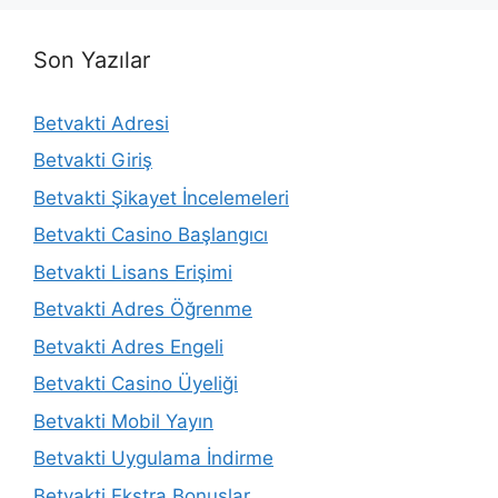
Son Yazılar
Betvakti Adresi
Betvakti Giriş
Betvakti Şikayet İncelemeleri
Betvakti Casino Başlangıcı
Betvakti Lisans Erişimi
Betvakti Adres Öğrenme
Betvakti Adres Engeli
Betvakti Casino Üyeliği
Betvakti Mobil Yayın
Betvakti Uygulama İndirme
Betvakti Ekstra Bonuslar