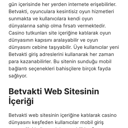
gün içerisinde her yerden internete erişebilirler.
Betvakti, oyunculara kesintisiz oyun hizmetleri
sunmakta ve kullanıcılara kendi oyun
dünyalarına sahip olma fırsatı vermektedir.
Casino tutkunları site içeriğine katılarak oyun
dünyasının kapısını aralayabilir ve oyun
dünyasını cebine taşıyabilir. Üye kullanıcılar yeni
Betvakti giriş adreslerini kullanarak her zaman
para kazanabilirler. Bu sitenin sunduğu mobil
bağlantı seçenekleri bahisçilere birçok fayda
sağlıyor.
Betvakti Web Sitesinin
İçeriği
Betvakti web sitesinin içeriğine katılarak casino
dünyasını keşfeden kullanıcılar mobil giriş