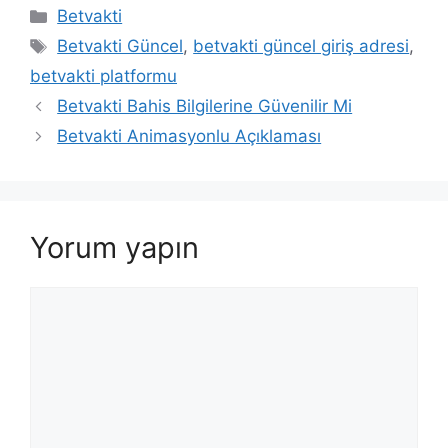
Kategoriler
Betvakti
Etiketler
Betvakti Güncel
,
betvakti güncel giriş adresi
,
betvakti platformu
Yazı
Betvakti Bahis Bilgilerine Güvenilir Mi
dolaşımı
Betvakti Animasyonlu Açıklaması
Yorum yapın
Yorum