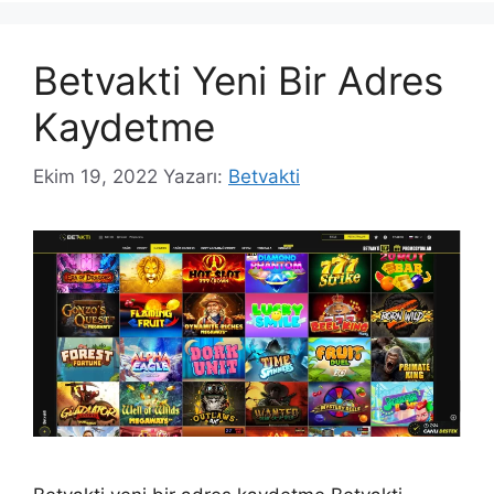
Betvakti Yeni Bir Adres
Kaydetme
Ekim 19, 2022
Yazarı:
Betvakti