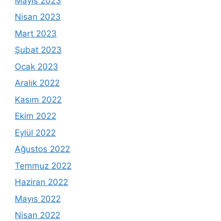
Mayıs 2023
Nisan 2023
Mart 2023
Şubat 2023
Ocak 2023
Aralık 2022
Kasım 2022
Ekim 2022
Eylül 2022
Ağustos 2022
Temmuz 2022
Haziran 2022
Mayıs 2022
Nisan 2022