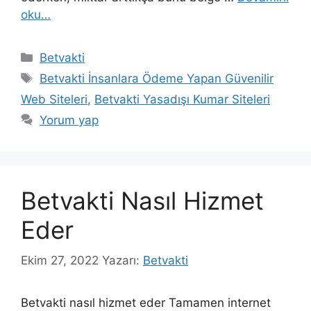
oku…
Kategoriler
Betvakti
Etiketler
Betvakti İnsanlara Ödeme Yapan Güvenilir
Web Siteleri
,
Betvakti Yasadışı Kumar Siteleri
Yorum yap
Betvakti Nasıl Hizmet
Eder
Ekim 27, 2022
Yazarı:
Betvakti
Betvakti nasıl hizmet eder Tamamen internet