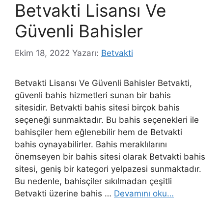
Betvakti Lisansı Ve
Güvenli Bahisler
Ekim 18, 2022
Yazarı:
Betvakti
Betvakti Lisansı Ve Güvenli Bahisler Betvakti,
güvenli bahis hizmetleri sunan bir bahis
sitesidir. Betvakti bahis sitesi birçok bahis
seçeneği sunmaktadır. Bu bahis seçenekleri ile
bahisçiler hem eğlenebilir hem de Betvakti
bahis oynayabilirler. Bahis meraklılarını
önemseyen bir bahis sitesi olarak Betvakti bahis
sitesi, geniş bir kategori yelpazesi sunmaktadır.
Bu nedenle, bahisçiler sıkılmadan çeşitli
Betvakti üzerine bahis …
Devamını oku…