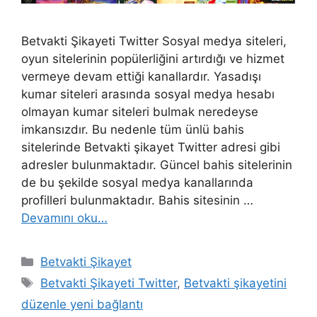
Betvakti Şikayeti Twitter Sosyal medya siteleri,
oyun sitelerinin popülerliğini artırdığı ve hizmet
vermeye devam ettiği kanallardır. Yasadışı
kumar siteleri arasında sosyal medya hesabı
olmayan kumar siteleri bulmak neredeyse
imkansızdır. Bu nedenle tüm ünlü bahis
sitelerinde Betvakti şikayet Twitter adresi gibi
adresler bulunmaktadır. Güncel bahis sitelerinin
de bu şekilde sosyal medya kanallarında
profilleri bulunmaktadır. Bahis sitesinin …
Devamını oku…
Kategoriler
Betvakti Şikayet
Etiketler
Betvakti Şikayeti Twitter
,
Betvakti şikayetini
düzenle yeni bağlantı