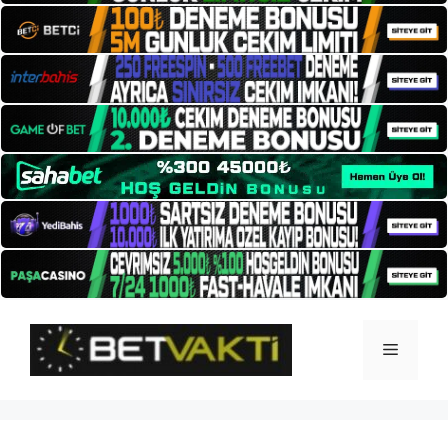
İçeriğe
atla
Menü