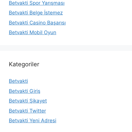
Betvakti Spor Yarışması
Betvakti Belge İstemez
Betvakti Casino Başarısı
Betvakti Mobil Oyun
Kategoriler
Betvakti
Betvakti Giriş
Betvakti Şikayet
Betvakti Twitter
Betvakti Yeni Adresi