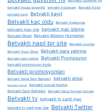
Betvakti Güvenlir mi
betvakti hesap güvenliği
betvakti instagram
Betvakti Kaydı
Betvakti kayıt
betvakti kayit
Betvakti kaç oldu
Betvakti Kullanıcılar
betvakti maç izleme
betvakti maç izle
Betvakti Müşteri Hizmetleri
Betvakti Mobil
Betvakti nasıl bir site
Betvakti oyunları
Betvakti para yatırma
Betvakti Oyun Sitesi
Betvakti Promosyon
Betvakti para çekme
betvakti promosyon kodu
Betvakti promosyonları
betvakti sitesi
Betvakti Sanal Spor Bahisleri
betvakti sosyal medya
betvakti sosyal
Betvakti Spor Bahisleri
Betvakti Sıkça Sorulan Sorular
Betvakti tv
betvakti tv canli maç
Betvakti Twitter
betvakti tv canli maç izle