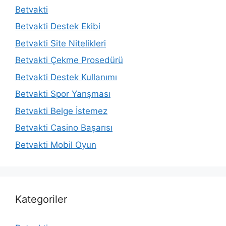
Betvakti
Betvakti Destek Ekibi
Betvakti Site Nitelikleri
Betvakti Çekme Prosedürü
Betvakti Destek Kullanımı
Betvakti Spor Yarışması
Betvakti Belge İstemez
Betvakti Casino Başarısı
Betvakti Mobil Oyun
Kategoriler