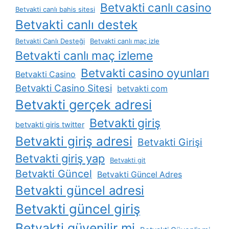
Betvakti canlı casino
Betvakti canlı bahis sitesi
Betvakti canlı destek
Betvakti Canlı Desteği
Betvakti canlı maç izle
Betvakti canlı maç izleme
Betvakti casino oyunları
Betvakti Casino
Betvakti Casino Sitesi
betvakti com
Betvakti gerçek adresi
Betvakti giriş
betvakti giris twitter
Betvakti giriş adresi
Betvakti Girişi
Betvakti giriş yap
Betvakti git
Betvakti Güncel
Betvakti Güncel Adres
Betvakti güncel adresi
Betvakti güncel giriş
Betvakti güvenilir mi