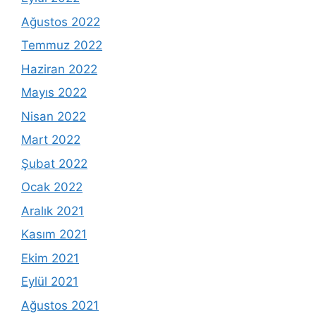
Ağustos 2022
Temmuz 2022
Haziran 2022
Mayıs 2022
Nisan 2022
Mart 2022
Şubat 2022
Ocak 2022
Aralık 2021
Kasım 2021
Ekim 2021
Eylül 2021
Ağustos 2021