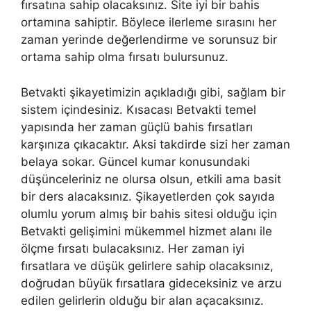
fırsatına sahip olacaksınız. Site iyi bir bahis
ortamına sahiptir. Böylece ilerleme sırasını her
zaman yerinde değerlendirme ve sorunsuz bir
ortama sahip olma fırsatı bulursunuz.
Betvakti şikayetimizin açıkladığı gibi, sağlam bir
sistem içindesiniz. Kısacası Betvakti temel
yapısında her zaman güçlü bahis fırsatları
karşınıza çıkacaktır. Aksi takdirde sizi her zaman
belaya sokar. Güncel kumar konusundaki
düşünceleriniz ne olursa olsun, etkili ama basit
bir ders alacaksınız. Şikayetlerden çok sayıda
olumlu yorum almış bir bahis sitesi olduğu için
Betvakti gelişimini mükemmel hizmet alanı ile
ölçme fırsatı bulacaksınız. Her zaman iyi
fırsatlara ve düşük gelirlere sahip olacaksınız,
doğrudan büyük fırsatlara gideceksiniz ve arzu
edilen gelirlerin olduğu bir alan açacaksınız.