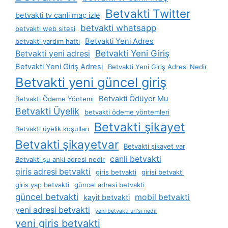
Betvakti Twitter
betvakti tv canli maç izle
betvakti whatsapp
betvakti web sitesi
Betvakti Yeni Adres
betvakti yardım hattı
Betvakti Yeni Giriş
Betvakti yeni adresi
Betvakti Yeni Giriş Adresi
Betvakti Yeni Giriş Adresi Nedir
Betvakti yeni güncel giriş
Betvakti Ödüyor Mu
Betvakti Ödeme Yöntemi
Betvakti Üyelik
betvakti ödeme yöntemleri
Betvakti şikayet
Betvakti üyelik koşulları
Betvakti şikayetvar
Betvakti şikayet var
canli betvakti
Betvakti şu anki adresi nedir
giris adresi betvakti
giris betvakti
girisi betvakti
giris yap betvakti
güncel adresi betvakti
güncel betvakti
mobil betvakti
kayit betvakti
yeni adresi betvakti
yeni betvakti url'si nedir
yeni giris betvakti