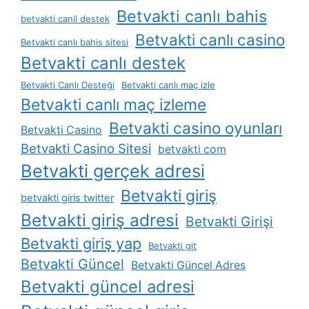
Betvakti canlı bahis
betvakti canli destek
Betvakti canlı casino
Betvakti canlı bahis sitesi
Betvakti canlı destek
Betvakti Canlı Desteği
Betvakti canlı maç izle
Betvakti canlı maç izleme
Betvakti casino oyunları
Betvakti Casino
Betvakti Casino Sitesi
betvakti com
Betvakti gerçek adresi
Betvakti giriş
betvakti giris twitter
Betvakti giriş adresi
Betvakti Girişi
Betvakti giriş yap
Betvakti git
Betvakti Güncel
Betvakti Güncel Adres
Betvakti güncel adresi