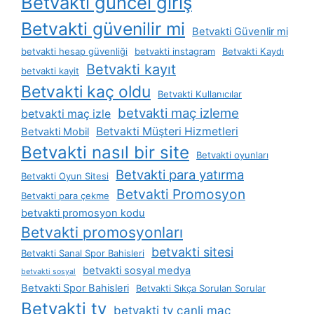
Betvakti güncel giriş
Betvakti güvenilir mi
Betvakti Güvenlir mi
betvakti hesap güvenliği
betvakti instagram
Betvakti Kaydı
Betvakti kayıt
betvakti kayit
Betvakti kaç oldu
Betvakti Kullanıcılar
betvakti maç izleme
betvakti maç izle
Betvakti Müşteri Hizmetleri
Betvakti Mobil
Betvakti nasıl bir site
Betvakti oyunları
Betvakti para yatırma
Betvakti Oyun Sitesi
Betvakti Promosyon
Betvakti para çekme
betvakti promosyon kodu
Betvakti promosyonları
betvakti sitesi
Betvakti Sanal Spor Bahisleri
betvakti sosyal medya
betvakti sosyal
Betvakti Spor Bahisleri
Betvakti Sıkça Sorulan Sorular
Betvakti tv
betvakti tv canli maç