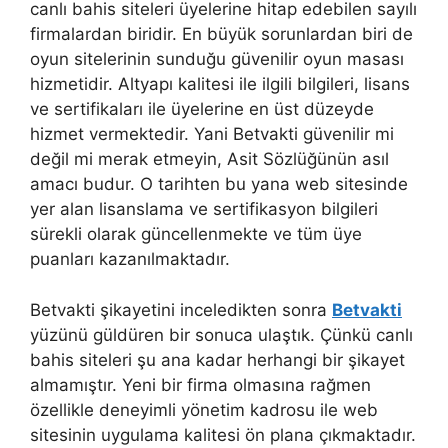
canlı bahis siteleri üyelerine hitap edebilen sayılı
firmalardan biridir. En büyük sorunlardan biri de
oyun sitelerinin sunduğu güvenilir oyun masası
hizmetidir. Altyapı kalitesi ile ilgili bilgileri, lisans
ve sertifikaları ile üyelerine en üst düzeyde
hizmet vermektedir. Yani Betvakti güvenilir mi
değil mi merak etmeyin, Asit Sözlüğünün asıl
amacı budur. O tarihten bu yana web sitesinde
yer alan lisanslama ve sertifikasyon bilgileri
sürekli olarak güncellenmekte ve tüm üye
puanları kazanılmaktadır.
Betvakti şikayetini inceledikten sonra
Betvakti
yüzünü güldüren bir sonuca ulaştık. Çünkü canlı
bahis siteleri şu ana kadar herhangi bir şikayet
almamıştır. Yeni bir firma olmasına rağmen
özellikle deneyimli yönetim kadrosu ile web
sitesinin uygulama kalitesi ön plana çıkmaktadır.