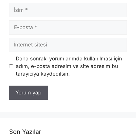
İsim
E-
posta
İnternet
sitesi
Daha sonraki yorumlarımda kullanılması için
adım, e-posta adresim ve site adresim bu
tarayıcıya kaydedilsin.
Son Yazılar