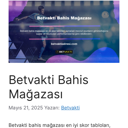
Betvakti Bahis
Mağazası
Mayıs 21, 2025
Yazarı:
Betvakti
Betvakti bahis mağazası en iyi skor tabloları,