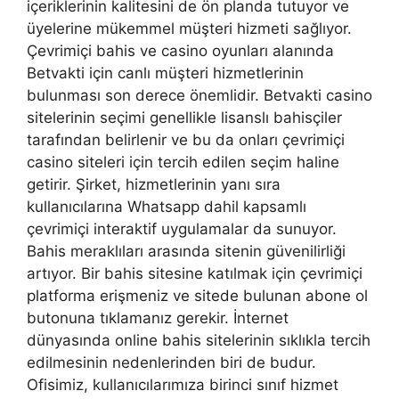
içeriklerinin kalitesini de ön planda tutuyor ve
üyelerine mükemmel müşteri hizmeti sağlıyor.
Çevrimiçi bahis ve casino oyunları alanında
Betvakti için canlı müşteri hizmetlerinin
bulunması son derece önemlidir. Betvakti casino
sitelerinin seçimi genellikle lisanslı bahisçiler
tarafından belirlenir ve bu da onları çevrimiçi
casino siteleri için tercih edilen seçim haline
getirir. Şirket, hizmetlerinin yanı sıra
kullanıcılarına Whatsapp dahil kapsamlı
çevrimiçi interaktif uygulamalar da sunuyor.
Bahis meraklıları arasında sitenin güvenilirliği
artıyor. Bir bahis sitesine katılmak için çevrimiçi
platforma erişmeniz ve sitede bulunan abone ol
butonuna tıklamanız gerekir. İnternet
dünyasında online bahis sitelerinin sıklıkla tercih
edilmesinin nedenlerinden biri de budur.
Ofisimiz, kullanıcılarımıza birinci sınıf hizmet