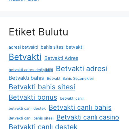
Etiket Bulutu
bahis sitesi betvakti
adresi betvakti
Betvakti
Betvakti Adres
Betvakti adresi
betvakti adres değişikliği
Betvakti bahis
Betvakti Bahis Seçenekleri
Betvakti bahis sitesi
Betvakti bonus
betvakti canli
Betvakti canlı bahis
betvakti canli destek
Betvakti canlı casino
Betvakti canlı bahis sitesi
Betvakti canlı destek