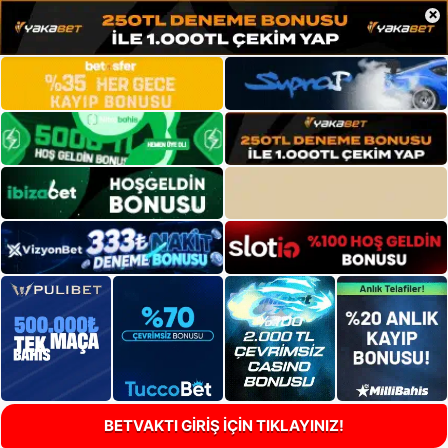
×
BETVAKTI GİRİŞ İÇİN TIKLAYINIZ!