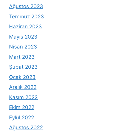
Ağustos 2023
Temmuz 2023
Haziran 2023
Mayıs 2023
Nisan 2023
Mart 2023
Şubat 2023
Ocak 2023
Aralık 2022
Kasım 2022
Ekim 2022
Eylül 2022
Ağustos 2022