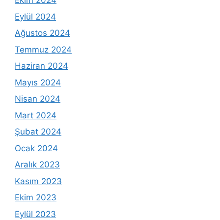
Ekim 2024
Eylül 2024
Ağustos 2024
Temmuz 2024
Haziran 2024
Mayıs 2024
Nisan 2024
Mart 2024
Şubat 2024
Ocak 2024
Aralık 2023
Kasım 2023
Ekim 2023
Eylül 2023