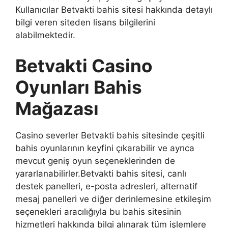
Kullanıcılar Betvakti bahis sitesi hakkında detaylı
bilgi veren siteden lisans bilgilerini
alabilmektedir.
Betvakti Casino
Oyunları Bahis
Mağazası
Casino severler Betvakti bahis sitesinde çeşitli
bahis oyunlarının keyfini çıkarabilir ve ayrıca
mevcut geniş oyun seçeneklerinden de
yararlanabilirler.Betvakti bahis sitesi, canlı
destek panelleri, e-posta adresleri, alternatif
mesaj panelleri ve diğer derinlemesine etkileşim
seçenekleri aracılığıyla bu bahis sitesinin
hizmetleri hakkında bilgi alınarak tüm işlemlere