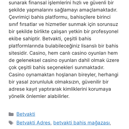
sunarak finansal işlemlerini hızlı ve güvenli bir
şekilde yapmalarını sağlamayı amaçlamaktadır.
Çevrimiçi bahis platformu, bahisçilere birinci
sınıf fırsatlar ve hizmetler sunmak için sorunsuz
bir şekilde birlikte çalışan yetkin bir profesyonel
ekibe sahiptir. Betvakti, çeşitli bahis
platformlarında bulabileceğiniz lisanslı bir bahis
sitesidir. Casino, hem canlı casino oyunları hem
de geleneksel casino oyunları dahil olmak üzere
çok çeşitli bahis seçenekleri sunmaktadır.
Casino oynamaktan hoşlanan bireyler, herhangi
bir yasal zorunluluk olmaksızın, güvenilir bir
adrese kayıt yaptırarak kimliklerini korumaya
yönelik önlemler alabilirler.
Kategoriler
Betvakti
Etiketler
Betvakti Adres
,
betvakti bahis mağazası
,