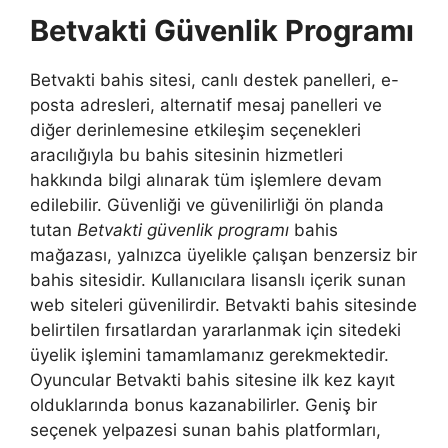
Betvakti Güvenlik Programı
Betvakti bahis sitesi, canlı destek panelleri, e-
posta adresleri, alternatif mesaj panelleri ve
diğer derinlemesine etkileşim seçenekleri
aracılığıyla bu bahis sitesinin hizmetleri
hakkında bilgi alınarak tüm işlemlere devam
edilebilir. Güvenliği ve güvenilirliği ön planda
tutan
Betvakti güvenlik programı
bahis
mağazası, yalnızca üyelikle çalışan benzersiz bir
bahis sitesidir. Kullanıcılara lisanslı içerik sunan
web siteleri güvenilirdir. Betvakti bahis sitesinde
belirtilen fırsatlardan yararlanmak için sitedeki
üyelik işlemini tamamlamanız gerekmektedir.
Oyuncular Betvakti bahis sitesine ilk kez kayıt
olduklarında bonus kazanabilirler. Geniş bir
seçenek yelpazesi sunan bahis platformları,