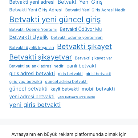
Betvakti Yeni Giriş
Betvakti yeni adresi
Betvakti Yeni Giriş Adresi
Betvakti Yeni Giriş Adresi Nedir
Betvakti yeni güncel giriş
Betvakti Ödüyor Mu
Betvakti Ödeme Yöntemi
Betvakti Üyelik
betvakti ödeme yöntemleri
Betvakti şikayet
Betvakti üyelik koşulları
Betvakti şikayetvar
Betvakti şikayet var
canli betvakti
Betvakti şu anki adresi nedir
giris adresi betvakti
giris betvakti
girisi betvakti
giris yap betvakti
güncel adresi betvakti
güncel betvakti
mobil betvakti
kayit betvakti
yeni adresi betvakti
yeni betvakti url'si nedir
yeni giris betvakti
Avrasya'nın en büyük reklam platformunda olmak için