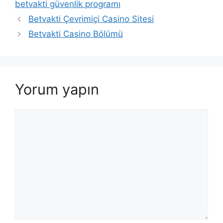
betvakti güvenlik programı
Yazı
Betvakti Çevrimiçi Casino Sitesi
dolaşımı
Betvakti Casino Bölümü
Yorum yapın
Yorum