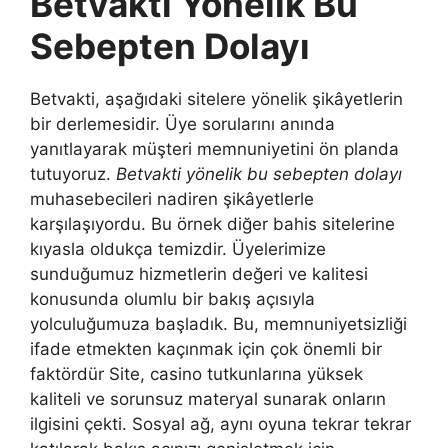
Betvakti Yönelik Bu
Sebepten Dolayı
Betvakti, aşağıdaki sitelere yönelik şikâyetlerin
bir derlemesidir. Üye sorularını anında
yanıtlayarak müşteri memnuniyetini ön planda
tutuyoruz.
Betvakti yönelik bu sebepten dolayı
muhasebecileri nadiren şikâyetlerle
karşılaşıyordu. Bu örnek diğer bahis sitelerine
kıyasla oldukça temizdir. Üyelerimize
sunduğumuz hizmetlerin değeri ve kalitesi
konusunda olumlu bir bakış açısıyla
yolculuğumuza başladık. Bu, memnuniyetsizliği
ifade etmekten kaçınmak için çok önemli bir
faktördür Site, casino tutkunlarına yüksek
kaliteli ve sorunsuz materyal sunarak onların
ilgisini çekti. Sosyal ağ, aynı oyuna tekrar tekrar