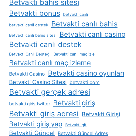
Betvakti bahis sitesi
Betvakti bonus
betvakti canli
Betvakti canlı bahis
betvakti canli destek
Betvakti canlı casino
Betvakti canlı bahis sitesi
Betvakti canlı destek
Betvakti Canlı Desteği
Betvakti canlı maç izle
Betvakti canlı maç izleme
Betvakti casino oyunları
Betvakti Casino
Betvakti Casino Sitesi
betvakti com
Betvakti gerçek adresi
Betvakti giriş
betvakti giris twitter
Betvakti giriş adresi
Betvakti Girişi
Betvakti giriş yap
Betvakti git
Betvakti Güncel
Betvakti Güncel Adres