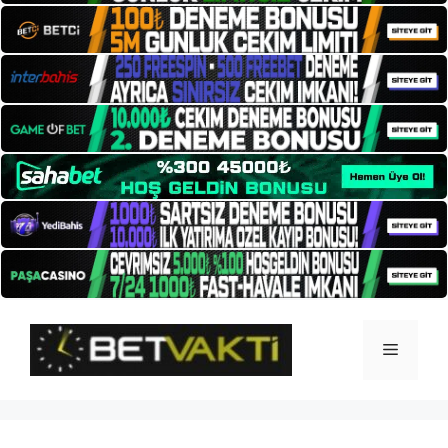
İçeriğe
atla
Menü