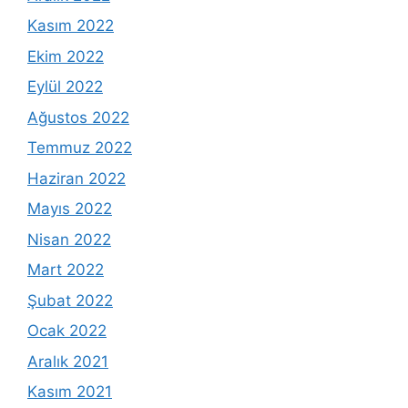
Kasım 2022
Ekim 2022
Eylül 2022
Ağustos 2022
Temmuz 2022
Haziran 2022
Mayıs 2022
Nisan 2022
Mart 2022
Şubat 2022
Ocak 2022
Aralık 2021
Kasım 2021