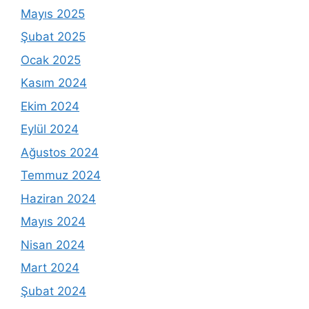
Mayıs 2025
Şubat 2025
Ocak 2025
Kasım 2024
Ekim 2024
Eylül 2024
Ağustos 2024
Temmuz 2024
Haziran 2024
Mayıs 2024
Nisan 2024
Mart 2024
Şubat 2024