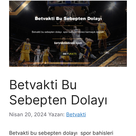
Betvakti Bu
Sebepten Dolayı
Nisan 20, 2024
Yazarı:
Betvakti
Betvakti bu sebepten dolayı spor bahisleri