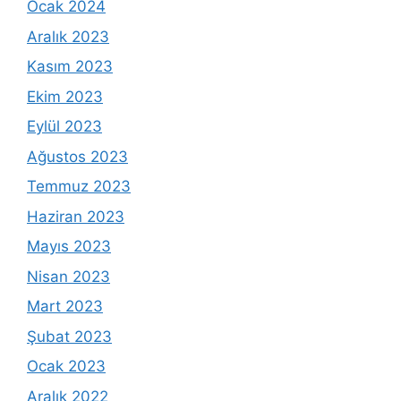
Ocak 2024
Aralık 2023
Kasım 2023
Ekim 2023
Eylül 2023
Ağustos 2023
Temmuz 2023
Haziran 2023
Mayıs 2023
Nisan 2023
Mart 2023
Şubat 2023
Ocak 2023
Aralık 2022