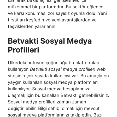
katılarak bakış açınızı genişletmek için
mükemmel bir platformdur. Bu sektör eğlenceli
ve karşı konulması zor sayısız oyunla dolu. Yeni
fırsatları keşfedin ve yeni avantajlardan ve
teşviklerden yararlanın.
Betvakti Sosyal Medya
Profilleri
Ülkedeki nüfusun çoğunluğu bu platformları
kullanıyor.
Betvakti sosyal medya profilleri
web
sitesinin çok sayıda kullanıcısı var. Bu amaçla en
yaygın kullanılan sosyal medya platformları
kullanılıyor. Sosyal medya hesaplarınıza
ulaşmak için bu kanalları Betvakti getirebilirsiniz.
Sosyal medya profilleri zaman zaman
değiştirilebilir. Bilgi sahibi olmak için mevcut
sosyal medya platformlarınızı takip edin. Bazı