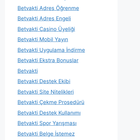
Betvakti Adres Öğrenme
Betvakti Adres Engeli
Betvakti Casino Üyeliği
Betvakti Mobil Yayın
Betvakti Uygulama İndirme
Betvakti Ekstra Bonuslar
Betvakti
Betvakti Destek Ekibi
Betvakti Site Nitelikleri
Betvakti Çekme Prosedürü
Betvakti Destek Kullanımı
Betvakti Spor Yarışması
Betvakti Belge İstemez