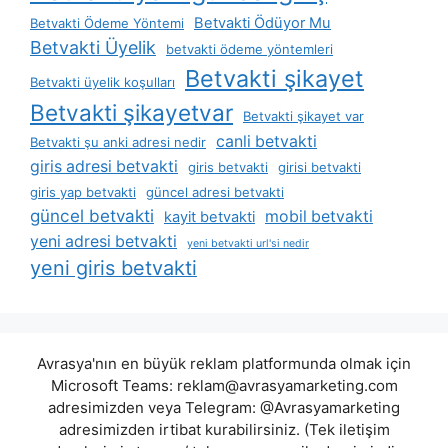
Betvakti Ödüyor Mu
Betvakti Ödeme Yöntemi
Betvakti Üyelik
betvakti ödeme yöntemleri
Betvakti şikayet
Betvakti üyelik koşulları
Betvakti şikayetvar
Betvakti şikayet var
canli betvakti
Betvakti şu anki adresi nedir
giris adresi betvakti
giris betvakti
girisi betvakti
giris yap betvakti
güncel adresi betvakti
güncel betvakti
mobil betvakti
kayit betvakti
yeni adresi betvakti
yeni betvakti url'si nedir
yeni giris betvakti
Avrasya'nın en büyük reklam platformunda olmak için
Microsoft Teams:
reklam@avrasyamarketing.com
adresimizden veya Telegram: @Avrasyamarketing
adresimizden irtibat kurabilirsiniz. (Tek iletişim