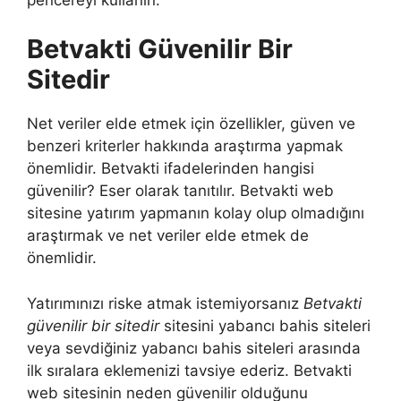
Betvakti Güvenilir Bir
Sitedir
Net veriler elde etmek için özellikler, güven ve
benzeri kriterler hakkında araştırma yapmak
önemlidir. Betvakti ifadelerinden hangisi
güvenilir? Eser olarak tanıtılır. Betvakti web
sitesine yatırım yapmanın kolay olup olmadığını
araştırmak ve net veriler elde etmek de
önemlidir.
Yatırımınızı riske atmak istemiyorsanız
Betvakti
güvenilir bir sitedir
sitesini yabancı bahis siteleri
veya sevdiğiniz yabancı bahis siteleri arasında
ilk sıralara eklemenizi tavsiye ederiz. Betvakti
web sitesinin neden güvenilir olduğunu