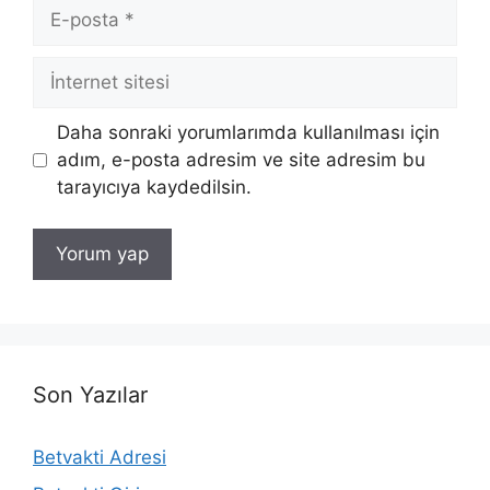
E-
posta
İnternet
sitesi
Daha sonraki yorumlarımda kullanılması için
adım, e-posta adresim ve site adresim bu
tarayıcıya kaydedilsin.
Son Yazılar
Betvakti Adresi