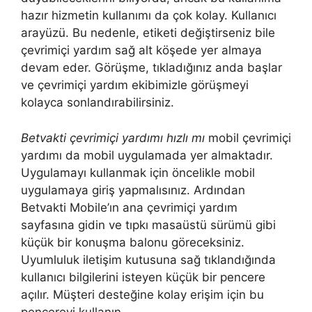
hazır hizmetin kullanımı da çok kolay. Kullanıcı
arayüzü. Bu nedenle, etiketi değiştirseniz bile
çevrimiçi yardım sağ alt köşede yer almaya
devam eder. Görüşme, tıkladığınız anda başlar
ve çevrimiçi yardım ekibimizle görüşmeyi
kolayca sonlandırabilirsiniz.
Betvakti çevrimiçi yardımı hızlı mı
mobil çevrimiçi
yardımı da mobil uygulamada yer almaktadır.
Uygulamayı kullanmak için öncelikle mobil
uygulamaya giriş yapmalısınız. Ardından
Betvakti Mobile’ın ana çevrimiçi yardım
sayfasına gidin ve tıpkı masaüstü sürümü gibi
küçük bir konuşma balonu göreceksiniz.
Uyumluluk iletişim kutusuna sağ tıklandığında
kullanıcı bilgilerini isteyen küçük bir pencere
açılır. Müşteri desteğine kolay erişim için bu
pencereyi kullanın.