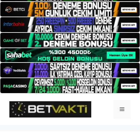
İçeriğe
atla
Menü