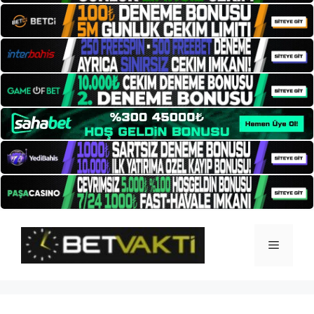
İçeriğe
atla
Menü