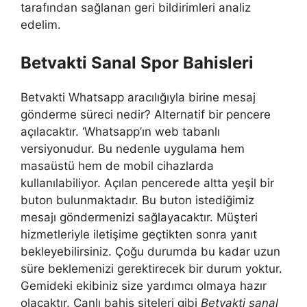
tarafından sağlanan geri bildirimleri analiz
edelim.
Betvakti Sanal Spor Bahisleri
Betvakti Whatsapp aracılığıyla birine mesaj
gönderme süreci nedir? Alternatif bir pencere
açılacaktır. ‘Whatsapp’ın web tabanlı
versiyonudur. Bu nedenle uygulama hem
masaüstü hem de mobil cihazlarda
kullanılabiliyor. Açılan pencerede altta yeşil bir
buton bulunmaktadır. Bu buton istediğimiz
mesajı göndermenizi sağlayacaktır. Müşteri
hizmetleriyle iletişime geçtikten sonra yanıt
bekleyebilirsiniz. Çoğu durumda bu kadar uzun
süre beklemenizi gerektirecek bir durum yoktur.
Gemideki ekibiniz size yardımcı olmaya hazır
olacaktır. Canlı bahis siteleri gibi
Betvakti sanal