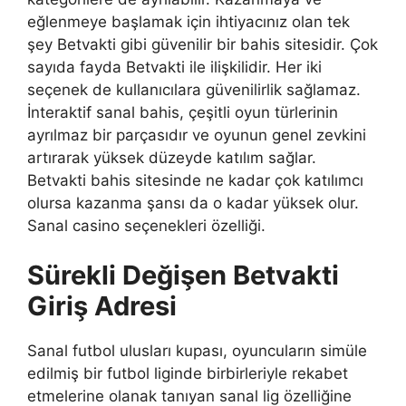
eğlenmeye başlamak için ihtiyacınız olan tek
şey Betvakti gibi güvenilir bir bahis sitesidir. Çok
sayıda fayda Betvakti ile ilişkilidir. Her iki
seçenek de kullanıcılara güvenilirlik sağlamaz.
İnteraktif sanal bahis, çeşitli oyun türlerinin
ayrılmaz bir parçasıdır ve oyunun genel zevkini
artırarak yüksek düzeyde katılım sağlar.
Betvakti bahis sitesinde ne kadar çok katılımcı
olursa kazanma şansı da o kadar yüksek olur.
Sanal casino seçenekleri özelliği.
Sürekli Değişen Betvakti
Giriş Adresi
Sanal futbol ulusları kupası, oyuncuların simüle
edilmiş bir futbol liginde birbirleriyle rekabet
etmelerine olanak tanıyan sanal lig özelliğine