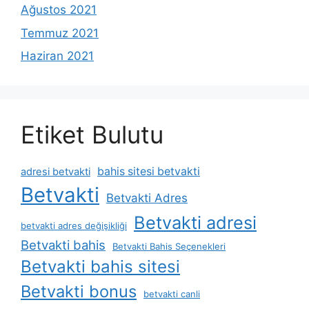
Ağustos 2021
Temmuz 2021
Haziran 2021
Etiket Bulutu
bahis sitesi betvakti
adresi betvakti
Betvakti
Betvakti Adres
Betvakti adresi
betvakti adres değişikliği
Betvakti bahis
Betvakti Bahis Seçenekleri
Betvakti bahis sitesi
Betvakti bonus
betvakti canli