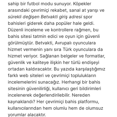
sahip bir futbol modu sunuyor. Köpekler
arasındaki çevrimiçi rekabet, sanal at yarışı ve
sürekli değişen Betvakti giriş adresi
spor
bahisleri giderek daha popüler hale geldi.
Düzenli inceleme ve kontrollere rağmen, bu
bahis sitesi tatmin edici ve oyun için güvenli
görülmüştür. Betvakti, Avrupalı ​​oyunculara
hizmet vermenin yanı sıra Türk oyunculara da
hizmet veriyor. Sağlanan belgeler ve formatlar,
güvenlik ve kaliteye ilişkin her türlü endişeyi
ortadan kaldıracaktır. Bu yazıda karşılaştığımız
farklı web siteleri ve çevrimiçi toplulukların
incelemelerini sunacağız. Herhangi bir bahis
sitesinin güvenilirliği, kullanıcı geri bildirimleri
incelenerek değerlendirilebilir. Nereden
kaynaklandı? Her çevrimiçi bahis platformu,
kullanıcılarından hem olumlu hem de olumsuz
yorumlar alacaktır.