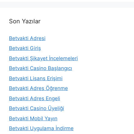
Son Yazılar
Betvakti Adresi
Betvakti Giriş
Betvakti Şikayet İncelemeleri
Betvakti Casino Başlangıcı
Betvakti Lisans Erişimi
Betvakti Adres Öğrenme
Betvakti Adres Engeli
Betvakti Casino Üyeliği
Betvakti Mobil Yayın
Betvakti Uygulama İndirme