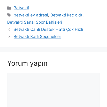
Kategoriler
Betvakti
Etiketler
betvakti ev adresi
,
Betvakti kaç oldu
,
Betvakti Sanal Spor Bahisleri
Yazı
Betvakti Canlı Destek Hattı Çok Hızlı
dolaşımı
Betvakti Karlı Seçenekler
Yorum yapın
Yorum