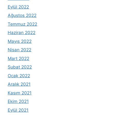
Eylül 2022
Ağustos 2022
Temmuz 2022
Haziran 2022
Mayıs 2022
Nisan 2022
Mart 2022
Şubat 2022
Ocak 2022
Aralık 2021
Kasım 2021
Ekim 2021
Eylül 2021