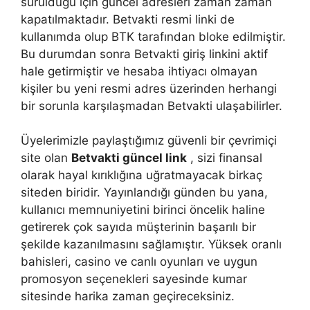
sürüldüğü için güncel adresleri zaman zaman
kapatılmaktadır. Betvakti resmi linki de
kullanımda olup BTK tarafından bloke edilmiştir.
Bu durumdan sonra Betvakti giriş linkini aktif
hale getirmiştir ve hesaba ihtiyacı olmayan
kişiler bu yeni resmi adres üzerinden herhangi
bir sorunla karşılaşmadan Betvakti ulaşabilirler.
Üyelerimizle paylaştığımız güvenli bir çevrimiçi
site olan
Betvakti güncel link
, sizi finansal
olarak hayal kırıklığına uğratmayacak birkaç
siteden biridir. Yayınlandığı günden bu yana,
kullanıcı memnuniyetini birinci öncelik haline
getirerek çok sayıda müşterinin başarılı bir
şekilde kazanılmasını sağlamıştır. Yüksek oranlı
bahisleri, casino ve canlı oyunları ve uygun
promosyon seçenekleri sayesinde kumar
sitesinde harika zaman geçireceksiniz.