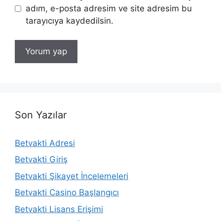
adım, e-posta adresim ve site adresim bu
tarayıcıya kaydedilsin.
Son Yazılar
Betvakti Adresi
Betvakti Giriş
Betvakti Şikayet İncelemeleri
Betvakti Casino Başlangıcı
Betvakti Lisans Erişimi