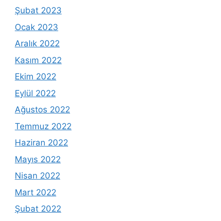
Şubat 2023
Ocak 2023
Aralık 2022
Kasım 2022
Ekim 2022
Eylül 2022
Ağustos 2022
Temmuz 2022
Haziran 2022
Mayıs 2022
Nisan 2022
Mart 2022
Şubat 2022