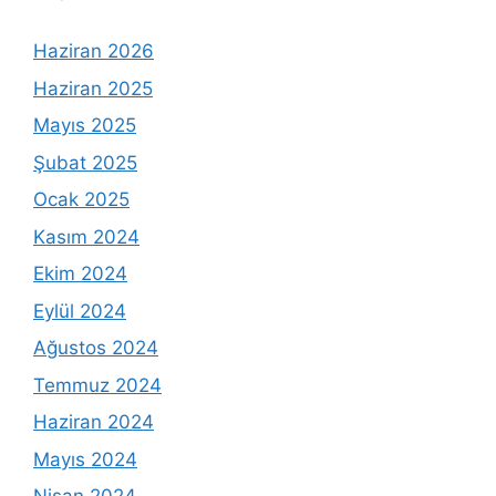
Haziran 2026
Haziran 2025
Mayıs 2025
Şubat 2025
Ocak 2025
Kasım 2024
Ekim 2024
Eylül 2024
Ağustos 2024
Temmuz 2024
Haziran 2024
Mayıs 2024