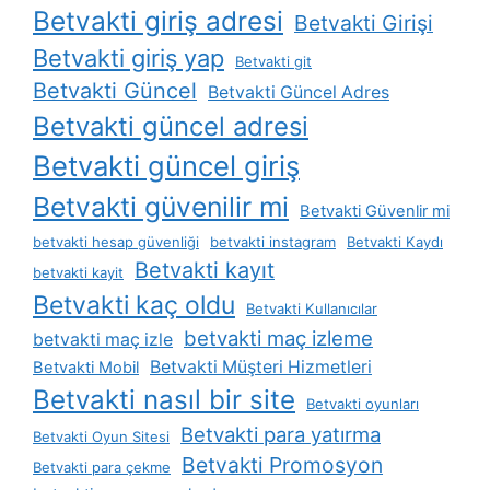
Betvakti giriş adresi
Betvakti Girişi
Betvakti giriş yap
Betvakti git
Betvakti Güncel
Betvakti Güncel Adres
Betvakti güncel adresi
Betvakti güncel giriş
Betvakti güvenilir mi
Betvakti Güvenlir mi
betvakti hesap güvenliği
betvakti instagram
Betvakti Kaydı
Betvakti kayıt
betvakti kayit
Betvakti kaç oldu
Betvakti Kullanıcılar
betvakti maç izleme
betvakti maç izle
Betvakti Müşteri Hizmetleri
Betvakti Mobil
Betvakti nasıl bir site
Betvakti oyunları
Betvakti para yatırma
Betvakti Oyun Sitesi
Betvakti Promosyon
Betvakti para çekme