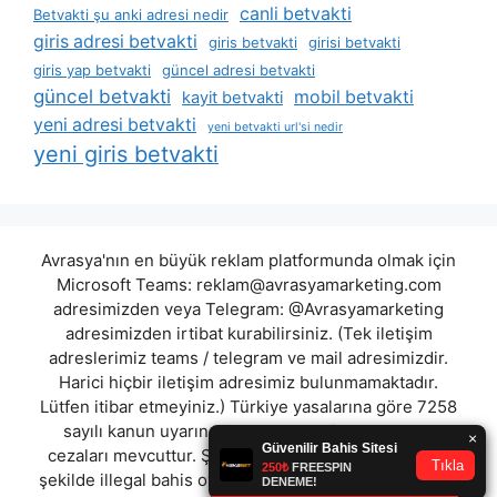
canli betvakti
Betvakti şu anki adresi nedir
giris adresi betvakti
giris betvakti
girisi betvakti
giris yap betvakti
güncel adresi betvakti
güncel betvakti
mobil betvakti
kayit betvakti
yeni adresi betvakti
yeni betvakti url'si nedir
yeni giris betvakti
Avrasya'nın en büyük reklam platformunda olmak için
Microsoft Teams:
reklam@avrasyamarketing.com
adresimizden veya Telegram: @Avrasyamarketing
adresimizden irtibat kurabilirsiniz. (Tek iletişim
adreslerimiz teams / telegram ve mail adresimizdir.
Harici hiçbir iletişim adresimiz bulunmamaktadır.
Lütfen itibar etmeyiniz.) Türkiye yasalarına göre 7258
sayılı kanun uyarınca yasa dışı bahis oynamanın
cezaları mevcuttur. Şu an bulunduğunuz site hiç bir
şekilde illegal bahis oyunları oynatmıyor ve oynamaya