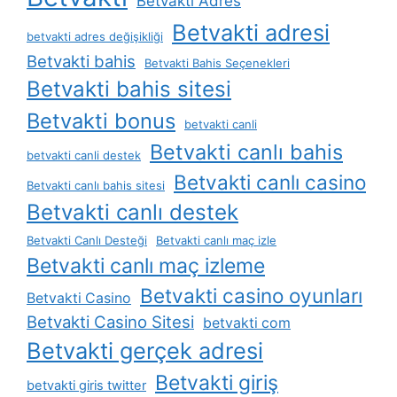
Betvakti Adres
Betvakti adresi
betvakti adres değişikliği
Betvakti bahis
Betvakti Bahis Seçenekleri
Betvakti bahis sitesi
Betvakti bonus
betvakti canli
Betvakti canlı bahis
betvakti canli destek
Betvakti canlı casino
Betvakti canlı bahis sitesi
Betvakti canlı destek
Betvakti Canlı Desteği
Betvakti canlı maç izle
Betvakti canlı maç izleme
Betvakti casino oyunları
Betvakti Casino
Betvakti Casino Sitesi
betvakti com
Betvakti gerçek adresi
Betvakti giriş
betvakti giris twitter