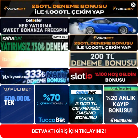
×
BETVAKTI GİRİŞ İÇİN TIKLAYINIZ!