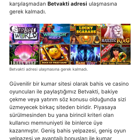
karşılaşmadan
Betvakti adresi
ulaşmasına
gerek kalmadı.
Betvakti adresi ulaşmasına gerek kalmadı.
Güvenilir bir kumar sitesi olarak bahis ve casino
oyuncuları ile paylaştığımız Betvakti, bakiye
çekme veya yatırım söz konusu olduğunda sizi
üzmeyecek birkaç siteden biridir. Piyasaya
sürülmesinden bu yana birincil kriteri olan
kullanıcı memnuniyeti ile binlerce üye
kazanmıştır. Geniş bahis yelpazesi, geniş oyun
yelpazesi ve avantajlı bonusları ile kumar