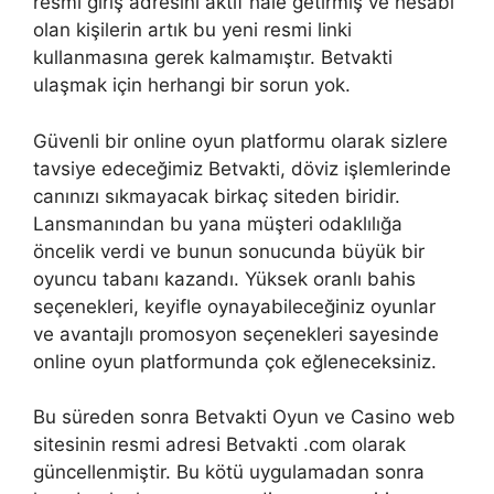
resmi giriş adresini aktif hale getirmiş ve hesabı
olan kişilerin artık bu yeni resmi linki
kullanmasına gerek kalmamıştır. Betvakti
ulaşmak için herhangi bir sorun yok.
Güvenli bir online oyun platformu olarak sizlere
tavsiye edeceğimiz Betvakti, döviz işlemlerinde
canınızı sıkmayacak birkaç siteden biridir.
Lansmanından bu yana müşteri odaklılığa
öncelik verdi ve bunun sonucunda büyük bir
oyuncu tabanı kazandı. Yüksek oranlı bahis
seçenekleri, keyifle oynayabileceğiniz oyunlar
ve avantajlı promosyon seçenekleri sayesinde
online oyun platformunda çok eğleneceksiniz.
Bu süreden sonra Betvakti Oyun ve Casino web
sitesinin resmi adresi Betvakti .com olarak
güncellenmiştir. Bu kötü uygulamadan sonra