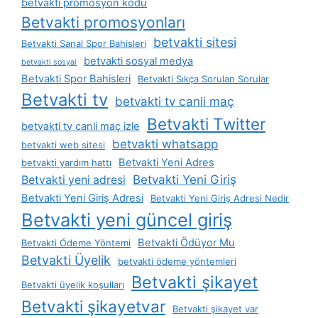
betvakti promosyon kodu
Betvakti promosyonları
betvakti sitesi
Betvakti Sanal Spor Bahisleri
betvakti sosyal medya
betvakti sosyal
Betvakti Spor Bahisleri
Betvakti Sıkça Sorulan Sorular
Betvakti tv
betvakti tv canli maç
Betvakti Twitter
betvakti tv canli maç izle
betvakti whatsapp
betvakti web sitesi
Betvakti Yeni Adres
betvakti yardım hattı
Betvakti Yeni Giriş
Betvakti yeni adresi
Betvakti Yeni Giriş Adresi
Betvakti Yeni Giriş Adresi Nedir
Betvakti yeni güncel giriş
Betvakti Ödüyor Mu
Betvakti Ödeme Yöntemi
Betvakti Üyelik
betvakti ödeme yöntemleri
Betvakti şikayet
Betvakti üyelik koşulları
Betvakti şikayetvar
Betvakti şikayet var