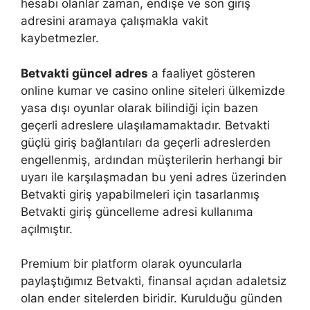
hesabı olanlar zaman, endişe ve son giriş
adresini aramaya çalışmakla vakit
kaybetmezler.
Betvakti güncel adres
a faaliyet gösteren
online kumar ve casino online siteleri ülkemizde
yasa dışı oyunlar olarak bilindiği için bazen
geçerli adreslere ulaşılamamaktadır. Betvakti
güçlü giriş bağlantıları da geçerli adreslerden
engellenmiş, ardından müşterilerin herhangi bir
uyarı ile karşılaşmadan bu yeni adres üzerinden
Betvakti giriş yapabilmeleri için tasarlanmış
Betvakti giriş güncelleme adresi kullanıma
açılmıştır.
Premium bir platform olarak oyuncularla
paylaştığımız Betvakti, finansal açıdan adaletsiz
olan ender sitelerden biridir. Kurulduğu günden