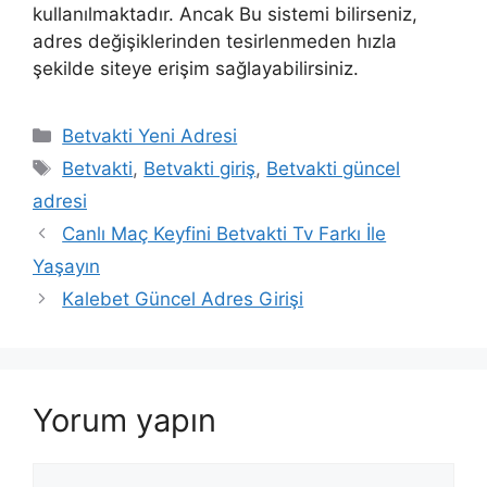
kullanılmaktadır. Ancak Bu sistemi bilirseniz,
adres değişiklerinden tesirlenmeden hızla
şekilde siteye erişim sağlayabilirsiniz.
Kategoriler
Betvakti Yeni Adresi
Etiketler
Betvakti
,
Betvakti giriş
,
Betvakti güncel
adresi
Yazı
Canlı Maç Keyfini Betvakti Tv Farkı İle
dolaşımı
Yaşayın
Kalebet Güncel Adres Girişi
Yorum yapın
Yorum