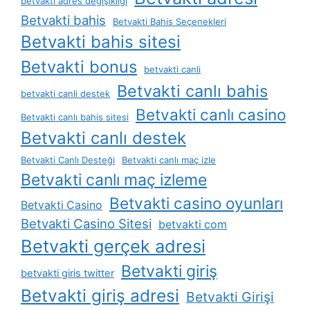
betvakti adres değişikliği
Betvakti bahis
Betvakti Bahis Seçenekleri
Betvakti bahis sitesi
Betvakti bonus
betvakti canli
Betvakti canlı bahis
betvakti canli destek
Betvakti canlı casino
Betvakti canlı bahis sitesi
Betvakti canlı destek
Betvakti Canlı Desteği
Betvakti canlı maç izle
Betvakti canlı maç izleme
Betvakti casino oyunları
Betvakti Casino
Betvakti Casino Sitesi
betvakti com
Betvakti gerçek adresi
Betvakti giriş
betvakti giris twitter
Betvakti giriş adresi
Betvakti Girişi