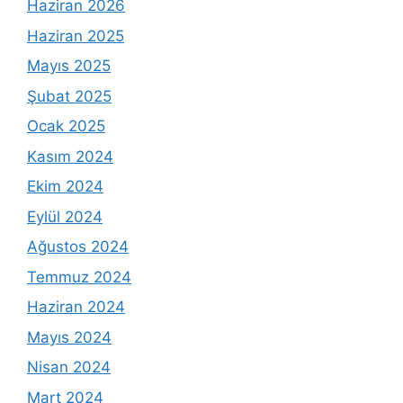
Haziran 2026
Haziran 2025
Mayıs 2025
Şubat 2025
Ocak 2025
Kasım 2024
Ekim 2024
Eylül 2024
Ağustos 2024
Temmuz 2024
Haziran 2024
Mayıs 2024
Nisan 2024
Mart 2024