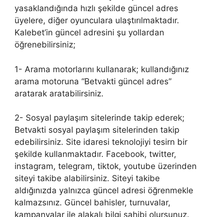
yasaklandığında hızlı şekilde güncel adres
üyelere, diğer oyunculara ulaştırılmaktadır.
Kalebet’in güncel adresini şu yollardan
öğrenebilirsiniz;
1- Arama motorlarını kullanarak; kullandığınız
arama motoruna “Betvakti güncel adres”
aratarak aratabilirsiniz.
2- Sosyal paylaşım sitelerinde takip ederek;
Betvakti sosyal paylaşım sitelerinden takip
edebilirsiniz. Site idaresi teknolojiyi tesirn bir
şekilde kullanmaktadır. Facebook, twitter,
instagram, telegram, tiktok, youtube üzerinden
siteyi takibe alabilirsiniz. Siteyi takibe
aldığınızda yalnızca güncel adresi öğrenmekle
kalmazsınız. Güncel bahisler, turnuvalar,
kampanyalar ile alakalı bilgi sahibi olursunuz.