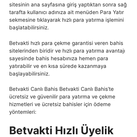
sitesinin ana sayfasına giriş yaptıktan sonra sağ
tarafta kullanıcı adınıza ait menüden Para Yatır
sekmesine tıklayarak hızlı para yatırma işlemini
başlatabilirsiniz.
Betvakti hızlı para çekme garantisi veren bahis
sitelerinden biridir ve hızlı para yatırma avantajı
sayesinde bahis hesabınıza hemen para
yatırabilir ve en kısa sürede kazanmaya
başlayabilirsiniz.
Betvakti Canlı Bahis Betvakti Canlı Bahis’te
ücretsiz ve güvenilir para yatırma ve çekme
hizmetleri ve ücretsiz bahisler için ödeme
yöntemleri:
Betvakti Hızlı Üyelik