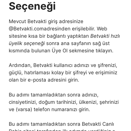
Seçeneği
Mevcut Betvakti giriş adresinize
@Betvakti.comadresinden erişilebilir. Web
sitesine kısa bir bağlantı yaptıktan
Betvakti hızlı
üyelik seçeneği
sonra ana sayfanın sağ üst
kısmında bulunan Üye Ol sekmesine tıklayın.
Ardından, Betvakti kullanıcı adınızı ve şifrenizi,
güçlü, hatırlaması kolay bir şifreyi ve erişiminiz
olan bir e-posta adresini girin.
Bu adımı tamamladıktan sonra adınızı,
cinsiyetinizi, doğum tarihinizi, ülkenizi, şehrinizi
ve (varsa) telefon numaranızı girin.
Bu adımı tamamladıktan sonra Betvakti Canlı