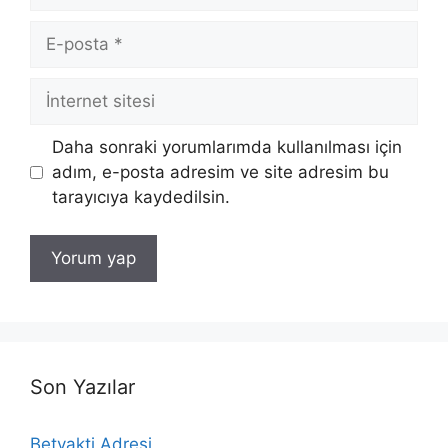
E-
posta
İnternet
sitesi
Daha sonraki yorumlarımda kullanılması için
adım, e-posta adresim ve site adresim bu
tarayıcıya kaydedilsin.
Son Yazılar
Betvakti Adresi