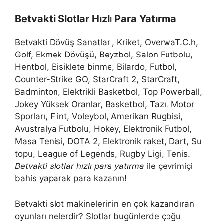
Betvakti Slotlar Hızlı Para Yatırma
Betvakti Dövüş Sanatları, Kriket, OverwaT.C.h,
Golf, Ekmek Dövüşü, Beyzbol, Salon Futbolu,
Hentbol, ​​Bisiklete binme, Bilardo, Futbol, ​​
Counter-Strike GO, StarCraft 2, StarCraft,
Badminton, Elektrikli Basketbol, ​​Top Powerball,
Jokey Yüksek Oranlar, Basketbol, Tazı, Motor
Sporları, Flint, Voleybol, Amerikan Rugbisi,
Avustralya Futbolu, Hokey, Elektronik Futbol, ​​
Masa Tenisi, DOTA 2, Elektronik raket, Dart, Su
topu, League of Legends, Rugby Ligi, Tenis.
Betvakti slotlar hızlı para yatırma
ile çevrimiçi
bahis yaparak para kazanın!
Betvakti slot makinelerinin en çok kazandıran
oyunları nelerdir? Slotlar bugünlerde çoğu