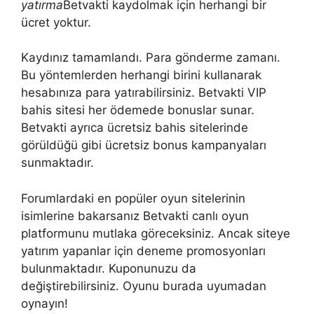
yatırma
Betvakti kaydolmak için herhangi bir
ücret yoktur.
Kaydınız tamamlandı. Para gönderme zamanı.
Bu yöntemlerden herhangi birini kullanarak
hesabınıza para yatırabilirsiniz. Betvakti VIP
bahis sitesi her ödemede bonuslar sunar.
Betvakti ayrıca ücretsiz bahis sitelerinde
görüldüğü gibi ücretsiz bonus kampanyaları
sunmaktadır.
Forumlardaki en popüler oyun sitelerinin
isimlerine bakarsanız Betvakti canlı oyun
platformunu mutlaka göreceksiniz. Ancak siteye
yatırım yapanlar için deneme promosyonları
bulunmaktadır. Kuponunuzu da
değiştirebilirsiniz. Oyunu burada uyumadan
oynayın!