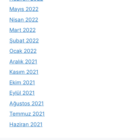
Mayıs 2022
Nisan 2022
Mart 2022
Şubat 2022
Ocak 2022
Aralık 2021
Kasım 2021
Ekim 2021
Eylül 2021
Ağustos 2021
Temmuz 2021
Haziran 2021