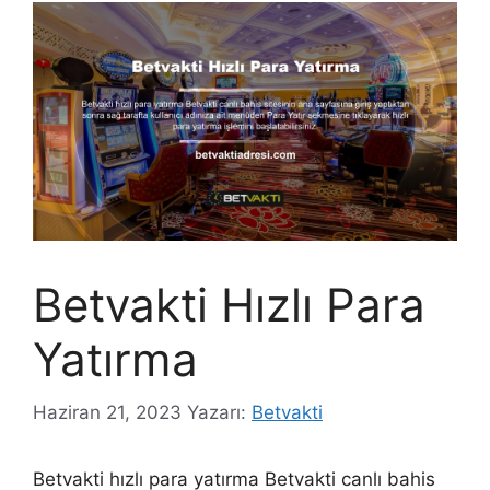
Betvakti Hızlı Para
Yatırma
Haziran 21, 2023
Yazarı:
Betvakti
Betvakti hızlı para yatırma Betvakti canlı bahis