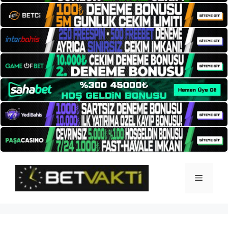
İçeriğe
atla
Menü