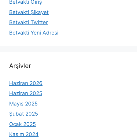
Betvakti Giriş
Betvakti Şikayet
Betvakti Twitter
Betvakti Yeni Adresi
Arşivler
Haziran 2026
Haziran 2025
Mayıs 2025
Şubat 2025
Ocak 2025
Kasım 2024