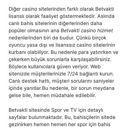
Diğer casino sitelerinden farklı olarak Betvakti
lisanslı olarak faaliyet göstermektedir. Aslında
canlı bahis sitelerinin diğerlerinden daha
popüler olmasının ana
Betvakti casino hizmet
nedenlerinden biri de budur. Çünkü birçok
oyuncu yasa dışı ve lisanssız casino sitelerinin
kurbanı olabiliyor. Bu nedenle para yatırırken ve
çekerken büyük sorunlarla karşılaşabilirsiniz.
Böylece kullanıcılara güven veriyor. Web
sitenizde müşterilerinizle 7/24 bağlantı kurun.
Canlı destek hattı, müşteri sorularını saniyeler
içinde yanıtlar.Bu nedenle, bir sorun meydana
gelse bile, hemen müdahale edilebilir.
Betvakti sitesinde Spor ve TV için detaylı
sayfalar bulunmaktadır. Bu, bahisçilerin sitede
gezinirken hemen hemen her spor için bahis