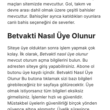
maçları sitemizde mevcuttur. Gol, takım ve
devre arası dahil olmak üzere çeşitli bahisler
mevcuttur. Bahisçiler ayrıca katıldıkları oyunlara
canlı bahis seçeneğini de severler.
Betvakti Nasıl Üye Olunur
Siteye üye olduktan sonra işlem yapmak çok
kolay. İlk olarak,
Betvakti nasıl üye olunur
mevcut oturum açma bilgilerini bulun. Bu
adresten siteye giriş yapabilirsiniz. Abone ol
butonu üye kaydı içindir. Betvakti Nasıl Üye
Olunur Bu butona tıklamak sizi bazı bilgileri
girebileceğiniz bir sayfaya götürecektir. Üye
olmak istiyorsanız tüm bilgileri eksiksiz
girmelisiniz. İşlemler hızlı ve güvenlidir.
Müstakbel üyelerin güvenilirliği birçok yönden
güvence altına alınmıştır. Üyelik süresince