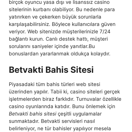
birçok oyuncu yasa dışı ve lisanssız casino
sitelerinin kurbanı olabiliyor. Bu nedenle para
yatırırken ve çekerken büyük sorunlarla
karşılaşabilirsiniz. Böylece kullanıcılara güven
veriyor. Web sitenizde müşterilerinizle 7/24
bağlantı kurun. Canlı destek hattı, müşteri
sorularını saniyeler içinde yanıtlar.Bu
bonuslardan yararlanmak oldukça kolaydır.
Betvakti Bahis Sitesi
Piyasadaki tüm bahis türleri web sitesi
üzerinden yapılır. Tabii ki, casino siteleri gerçek
işletmelerden biraz farklıdır. Turnuvalar özellikle
casino oyunlarında katıdır. Bunu önlemek için
Betvakti bahis sitesi
çeşitli uygulamalar
sunmaktadır. Betvakti servisleri nasıl
belirleniyor, ne tür bahisler yapılıyor mesela