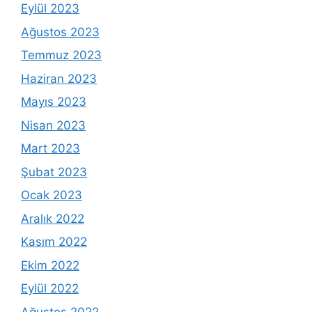
Eylül 2023
Ağustos 2023
Temmuz 2023
Haziran 2023
Mayıs 2023
Nisan 2023
Mart 2023
Şubat 2023
Ocak 2023
Aralık 2022
Kasım 2022
Ekim 2022
Eylül 2022
Ağustos 2022