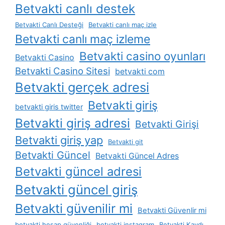
Betvakti canlı destek
Betvakti Canlı Desteği
Betvakti canlı maç izle
Betvakti canlı maç izleme
Betvakti casino oyunları
Betvakti Casino
Betvakti Casino Sitesi
betvakti com
Betvakti gerçek adresi
Betvakti giriş
betvakti giris twitter
Betvakti giriş adresi
Betvakti Girişi
Betvakti giriş yap
Betvakti git
Betvakti Güncel
Betvakti Güncel Adres
Betvakti güncel adresi
Betvakti güncel giriş
Betvakti güvenilir mi
Betvakti Güvenlir mi
betvakti hesap güvenliği
betvakti instagram
Betvakti Kaydı