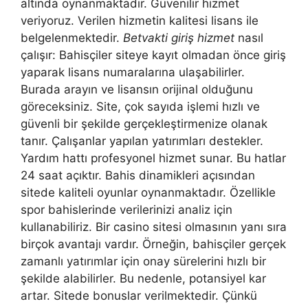
altında oynanmaktadır. Güvenilir hizmet
veriyoruz. Verilen hizmetin kalitesi lisans ile
belgelenmektedir.
Betvakti giriş hizmet
nasıl
çalışır: Bahisçiler siteye kayıt olmadan önce giriş
yaparak lisans numaralarına ulaşabilirler.
Burada arayın ve lisansın orijinal olduğunu
göreceksiniz. Site, çok sayıda işlemi hızlı ve
güvenli bir şekilde gerçekleştirmenize olanak
tanır. Çalışanlar yapılan yatırımları destekler.
Yardım hattı profesyonel hizmet sunar. Bu hatlar
24 saat açıktır. Bahis dinamikleri açısından
sitede kaliteli oyunlar oynanmaktadır. Özellikle
spor bahislerinde verilerinizi analiz için
kullanabiliriz. Bir casino sitesi olmasının yanı sıra
birçok avantajı vardır. Örneğin, bahisçiler gerçek
zamanlı yatırımlar için onay sürelerini hızlı bir
şekilde alabilirler. Bu nedenle, potansiyel kar
artar. Sitede bonuslar verilmektedir. Çünkü