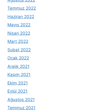
Temmuz 2022
Haziran 2022
Mayıs 2022
Nisan 2022
Mart 2022
Şubat 2022
Ocak 2022
Aralık 2021
Kasım 2021
Ekim 2021
Eylül 2021
Ağustos 2021
Temmuz 2021