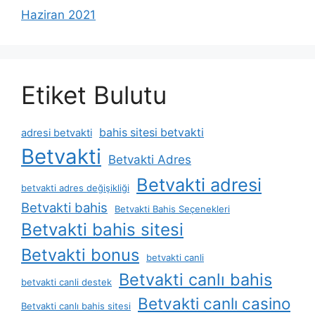
Haziran 2021
Etiket Bulutu
bahis sitesi betvakti
adresi betvakti
Betvakti
Betvakti Adres
Betvakti adresi
betvakti adres değişikliği
Betvakti bahis
Betvakti Bahis Seçenekleri
Betvakti bahis sitesi
Betvakti bonus
betvakti canli
Betvakti canlı bahis
betvakti canli destek
Betvakti canlı casino
Betvakti canlı bahis sitesi