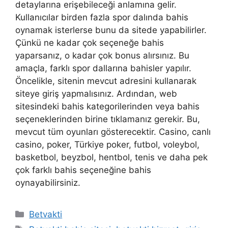
detaylarına erişebileceği anlamına gelir.
Kullanıcılar birden fazla spor dalında bahis
oynamak isterlerse bunu da sitede yapabilirler.
Çünkü ne kadar çok seçeneğe bahis
yaparsanız, o kadar çok bonus alırsınız. Bu
amaçla, farklı spor dallarına bahisler yapılır.
Öncelikle, sitenin mevcut adresini kullanarak
siteye giriş yapmalısınız. Ardından, web
sitesindeki bahis kategorilerinden veya bahis
seçeneklerinden birine tıklamanız gerekir. Bu,
mevcut tüm oyunları gösterecektir. Casino, canlı
casino, poker, Türkiye poker, futbol, ​​voleybol,
basketbol, ​​beyzbol, hentbol, ​​tenis ve daha pek
çok farklı bahis seçeneğine bahis
oynayabilirsiniz.
Kategoriler
Betvakti
Etiketler