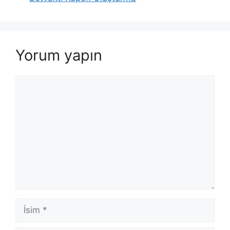
Yorum yapın
Yorum
İsim