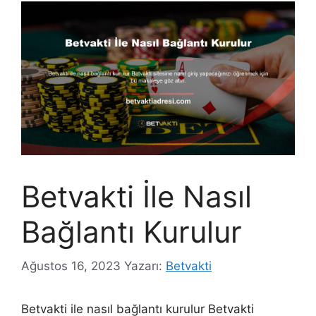
Betvakti İle Nasıl
Bağlantı Kurulur
Ağustos 16, 2023
Yazarı:
Betvakti
Betvakti ile nasıl bağlantı kurulur Betvakti