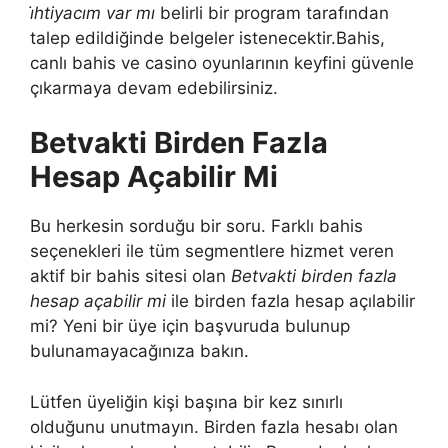
i̇htiyacım var mı
belirli bir program tarafından
talep edildiğinde belgeler istenecektir.Bahis,
canlı bahis ve casino oyunlarının keyfini güvenle
çıkarmaya devam edebilirsiniz.
Betvakti Birden Fazla
Hesap Açabilir Mi
Bu herkesin sorduğu bir soru. Farklı bahis
seçenekleri ile tüm segmentlere hizmet veren
aktif bir bahis sitesi olan
Betvakti birden fazla
hesap açabilir mi
ile birden fazla hesap açılabilir
mi? Yeni bir üye için başvuruda bulunup
bulunamayacağınıza bakın.
Lütfen üyeliğin kişi başına bir kez sınırlı
olduğunu unutmayın. Birden fazla hesabı olan