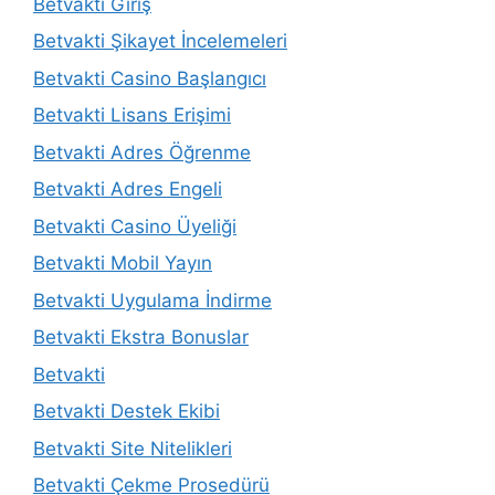
Betvakti Giriş
Betvakti Şikayet İncelemeleri
Betvakti Casino Başlangıcı
Betvakti Lisans Erişimi
Betvakti Adres Öğrenme
Betvakti Adres Engeli
Betvakti Casino Üyeliği
Betvakti Mobil Yayın
Betvakti Uygulama İndirme
Betvakti Ekstra Bonuslar
Betvakti
Betvakti Destek Ekibi
Betvakti Site Nitelikleri
Betvakti Çekme Prosedürü