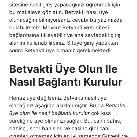
sitesine nasıl giriş yapacağınızı öğrenmek için
bu makaleye göz atın. Betvakti nasıl üye
olunacağını bilmiyorsanız cevabı bu yazımızda
bulabilirsiniz. Mevcut Betvakti web sitesi
bağlantısına tıklayabilir ve ana sayfadaki giriş
alanını kullanabilirsiniz. Siteye giriş yaptıktan
sonra Betvakti üye olmanız gerekmektedir.
Betvakti Üye Olun Ile
Nasıl Bağlantı Kurulur
Henüz üye değilseniz Betvakti nasıl üye
olacağınız aşağıda açıklanmıştır. Bu da
Betvakti
üye olun ile nasıl bağlantı kurulur
çok kısa
süreliğine üye olmanızı sağlar. Bu, canlı bahis,
bahisçi, spor bahisleri ve casino gibi canlı
oyunları oynamak için en iyi zamandır.Güvenli ve