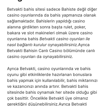
Betvakti bahis sitesi sadece Bahiste değil diğer
casino oyunlarında da bahis yapmanıza olanak
sağlamaktadır. Bahislerin yapıldığı casino
alanına girdikten sonra başta rulet, poker,
bakara ve slot makineleri olmak üzere casino
oyunlarına bahis
Betvakti casino oyunları ile
nasıl bağlantı kurulur
oynayabilirsiniz.Ayrıca
Betvakti Bahisin Canlı Casino bölümünde canlı
casino oyunları da oynayabilirsiniz.
Ayrıca Betvakti, casino oyunlarında ve bahis
oyunu gibi etkinliklerde hazırlanan bonuslara
bahis yapmak için kullanılabilir, bahis miktarınızı
ve kazancınızı anında artırır. Betvakti bahis
sitesinde bahis oynamak her sitede olduğu gibi
çok basittir. Öncelikle Betvakti üye olmanız
gerektiğini düşünebilirsiniz.Ayrıca Betvakti