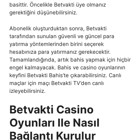
basittir. Öncelikle Betvakti üye olmanız
gerektiğini düşünebilirsiniz.
Abonelik oluşturduktan sonra, Betvakti
tarafından sunulan güvenli ve güncel para
yatırma yöntemlerinden birini seçerek
hesabınıza para yatırmanız gerekecektir.
Tamamlandığında, artık bahis yapmak için hiçbir
engel kalmayacak. Bahis ve casino oyunlarının
keyfini Betvakti Bahis’te çıkarabilirsiniz. Canlı
maçlar için maçı Betvakti TV’den canlı
izleyebilirsiniz.
Betvakti Casino
Oyunları Ile Nasıl
Bağlantı Kurulur