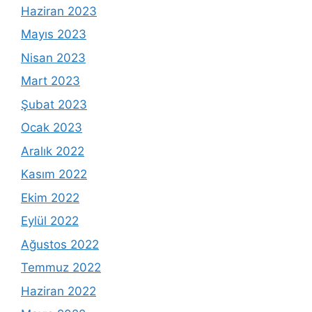
Haziran 2023
Mayıs 2023
Nisan 2023
Mart 2023
Şubat 2023
Ocak 2023
Aralık 2022
Kasım 2022
Ekim 2022
Eylül 2022
Ağustos 2022
Temmuz 2022
Haziran 2022