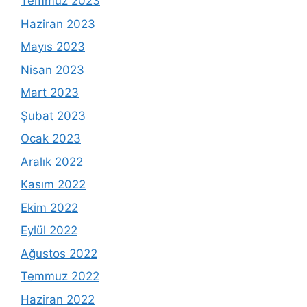
Temmuz 2023
Haziran 2023
Mayıs 2023
Nisan 2023
Mart 2023
Şubat 2023
Ocak 2023
Aralık 2022
Kasım 2022
Ekim 2022
Eylül 2022
Ağustos 2022
Temmuz 2022
Haziran 2022