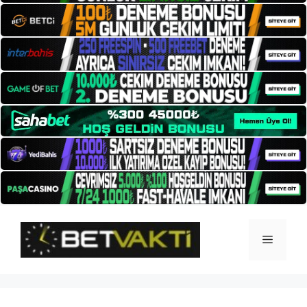
İçeriğe
atla
Menü