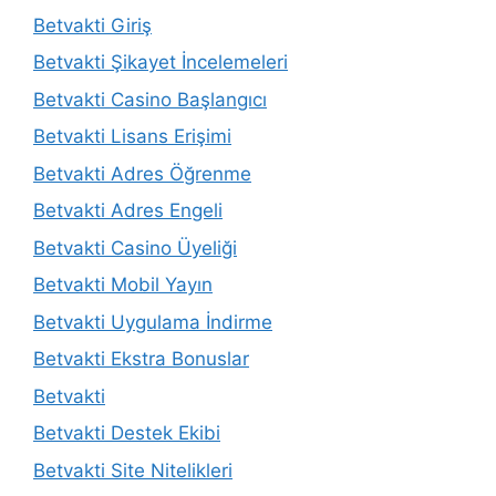
Betvakti Giriş
Betvakti Şikayet İncelemeleri
Betvakti Casino Başlangıcı
Betvakti Lisans Erişimi
Betvakti Adres Öğrenme
Betvakti Adres Engeli
Betvakti Casino Üyeliği
Betvakti Mobil Yayın
Betvakti Uygulama İndirme
Betvakti Ekstra Bonuslar
Betvakti
Betvakti Destek Ekibi
Betvakti Site Nitelikleri