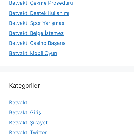
Betvakti Çekme Prosedürü
Betvakti Destek Kullanımı
Betvakti Spor Yarışması
Betvakti Belge İstemez
Betvakti Casino Başarısı
Betvakti Mobil Oyun
Kategoriler
Betvakti
Betvakti Giriş
Betvakti Şikayet
Betvakti Twitter