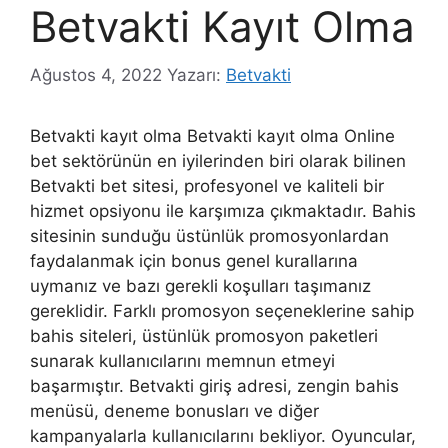
Betvakti Kayıt Olma
Ağustos 4, 2022
Yazarı:
Betvakti
Betvakti kayıt olma Betvakti kayıt olma Online
bet sektörünün en iyilerinden biri olarak bilinen
Betvakti bet sitesi, profesyonel ve kaliteli bir
hizmet opsiyonu ile karşımıza çıkmaktadır. Bahis
sitesinin sunduğu üstünlük promosyonlardan
faydalanmak için bonus genel kurallarına
uymanız ve bazı gerekli koşulları taşımanız
gereklidir. Farklı promosyon seçeneklerine sahip
bahis siteleri, üstünlük promosyon paketleri
sunarak kullanıcılarını memnun etmeyi
başarmıştır. Betvakti giriş adresi, zengin bahis
menüsü, deneme bonusları ve diğer
kampanyalarla kullanıcılarını bekliyor. Oyuncular,