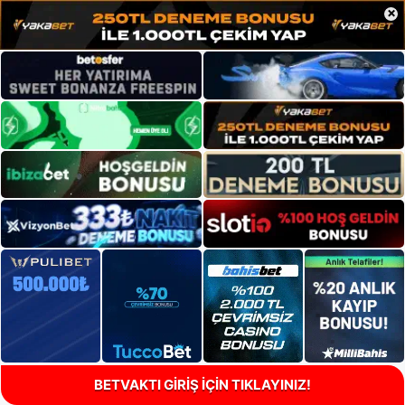
×
BETVAKTI GİRİŞ İÇİN TIKLAYINIZ!