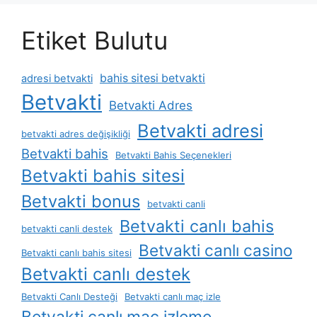
Etiket Bulutu
bahis sitesi betvakti
adresi betvakti
Betvakti
Betvakti Adres
Betvakti adresi
betvakti adres değişikliği
Betvakti bahis
Betvakti Bahis Seçenekleri
Betvakti bahis sitesi
Betvakti bonus
betvakti canli
Betvakti canlı bahis
betvakti canli destek
Betvakti canlı casino
Betvakti canlı bahis sitesi
Betvakti canlı destek
Betvakti Canlı Desteği
Betvakti canlı maç izle
Betvakti canlı maç izleme