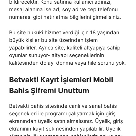
bildirecektir. Konu satırına kullanıcı adınızı,
mesaj alanına ise ad, soy ad ve cep telefonu
numarası gibi hatırlatma bilgilerini girmelisiniz.
Bu site hukuki hizmet verdiği için 18 yaşından
büyük kişiler bu site üzerinden işlem
yapabilirler. Ayrıca site, kaliteli altyapıya sahip
oyunlar sunuyor- altyapı seçeneklerinin
kalitesinden dolayı donma veya hile sorunu yok.
Betvakti Kayıt İşlemleri Mobil
Bahis Şifremi Unuttum
Betvakti bahis sitesinde canlı ve sanal bahis
seçenekleri ile programı çalıştırmak için giriş
ekranından üyelik satın almalısınız. Üyelik, giriş
ekranının kayıt sekmesinden yapılabilir. Üyelik