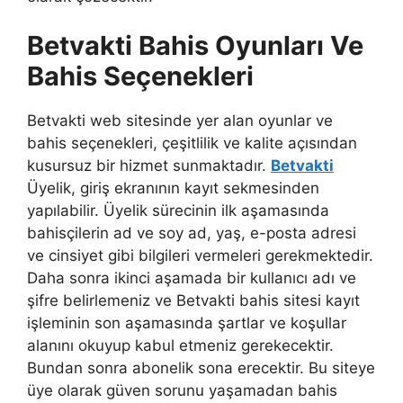
Betvakti Bahis Oyunları Ve
Bahis Seçenekleri
Betvakti web sitesinde yer alan oyunlar ve
bahis seçenekleri, çeşitlilik ve kalite açısından
kusursuz bir hizmet sunmaktadır.
Betvakti
Üyelik, giriş ekranının kayıt sekmesinden
yapılabilir. Üyelik sürecinin ilk aşamasında
bahisçilerin ad ve soy ad, yaş, e-posta adresi
ve cinsiyet gibi bilgileri vermeleri gerekmektedir.
Daha sonra ikinci aşamada bir kullanıcı adı ve
şifre belirlemeniz ve Betvakti bahis sitesi kayıt
işleminin son aşamasında şartlar ve koşullar
alanını okuyup kabul etmeniz gerekecektir.
Bundan sonra abonelik sona erecektir. Bu siteye
üye olarak güven sorunu yaşamadan bahis