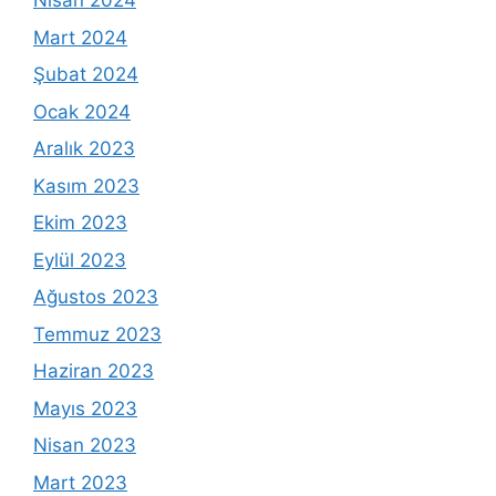
Nisan 2024
Mart 2024
Şubat 2024
Ocak 2024
Aralık 2023
Kasım 2023
Ekim 2023
Eylül 2023
Ağustos 2023
Temmuz 2023
Haziran 2023
Mayıs 2023
Nisan 2023
Mart 2023