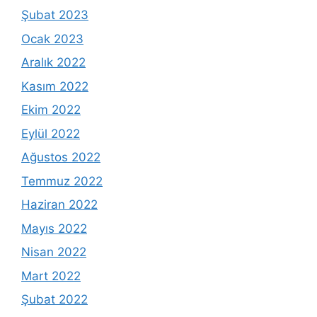
Şubat 2023
Ocak 2023
Aralık 2022
Kasım 2022
Ekim 2022
Eylül 2022
Ağustos 2022
Temmuz 2022
Haziran 2022
Mayıs 2022
Nisan 2022
Mart 2022
Şubat 2022