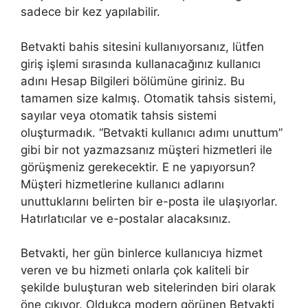
sadece bir kez yapılabilir.
Betvakti bahis sitesini kullanıyorsanız, lütfen
giriş işlemi sırasında kullanacağınız kullanıcı
adını Hesap Bilgileri bölümüne giriniz. Bu
tamamen size kalmış. Otomatik tahsis sistemi,
sayılar veya otomatik tahsis sistemi
oluşturmadık. “Betvakti kullanıcı adımı unuttum”
gibi bir not yazmazsanız müşteri hizmetleri ile
görüşmeniz gerekecektir. E ne yapıyorsun?
Müşteri hizmetlerine kullanıcı adlarını
unuttuklarını belirten bir e-posta ile ulaşıyorlar.
Hatırlatıcılar ve e-postalar alacaksınız.
Betvakti, her gün binlerce kullanıcıya hizmet
veren ve bu hizmeti onlarla çok kaliteli bir
şekilde buluşturan web sitelerinden biri olarak
öne çıkıyor. Oldukça modern görünen Betvakti