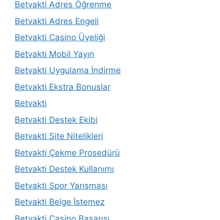
Betvakti Adres Öğrenme
Betvakti Adres Engeli
Betvakti Casino Üyeliği
Betvakti Mobil Yayın
Betvakti Uygulama İndirme
Betvakti Ekstra Bonuslar
Betvakti
Betvakti Destek Ekibi
Betvakti Site Nitelikleri
Betvakti Çekme Prosedürü
Betvakti Destek Kullanımı
Betvakti Spor Yarışması
Betvakti Belge İstemez
Betvakti Casino Başarısı