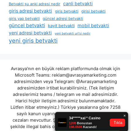
canli betvakti
Betvakti şu anki adresi nedir
giris adresi betvakti
giris betvakti
girisi betvakti
giris yap betvakti
güncel adresi betvakti
güncel betvakti
mobil betvakti
kayit betvakti
yeni adresi betvakti
yeni betvakti url'si nedir
yeni giris betvakti
Avrasya'nın en büyük reklam platformunda olmak için
Microsoft Teams:
reklam@avrasyamarketing.com
adresimizden veya Telegram: @Avrasyamarketing
adresimizden irtibat kurabilirsiniz. (Tek iletişim
adreslerimiz teams / telegram ve mail adresimizdir.
Harici hiçbir iletişim adresimiz bulunmamaktadır.
Lütfen itibar etmeyiniz.) Türkiye yasalarına göre 7258
sayılı kanun uyarınca yasa dışı bahis oynamanın
cezaları mevcuttur. Şu an bulunduğunuz site hiç bir
şekilde illegal bahis oyunları oynatmıyor ve oynamaya