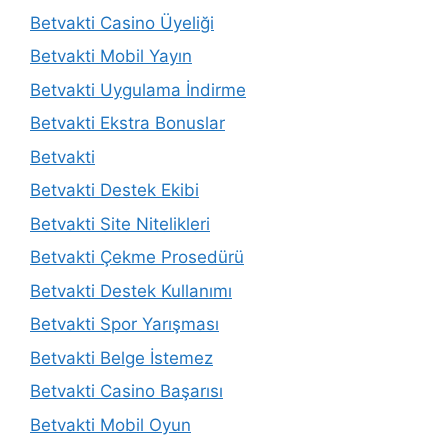
Betvakti Casino Üyeliği
Betvakti Mobil Yayın
Betvakti Uygulama İndirme
Betvakti Ekstra Bonuslar
Betvakti
Betvakti Destek Ekibi
Betvakti Site Nitelikleri
Betvakti Çekme Prosedürü
Betvakti Destek Kullanımı
Betvakti Spor Yarışması
Betvakti Belge İstemez
Betvakti Casino Başarısı
Betvakti Mobil Oyun