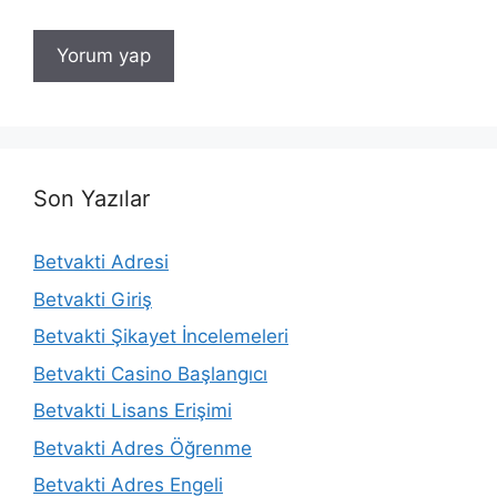
Son Yazılar
Betvakti Adresi
Betvakti Giriş
Betvakti Şikayet İncelemeleri
Betvakti Casino Başlangıcı
Betvakti Lisans Erişimi
Betvakti Adres Öğrenme
Betvakti Adres Engeli