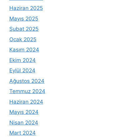
Haziran 2025
Mayıs 2025
Şubat 2025
Ocak 2025
Kasım 2024
Ekim 2024
Eylül 2024
Ağustos 2024
Temmuz 2024
Haziran 2024
Mayıs 2024
Nisan 2024
Mart 2024