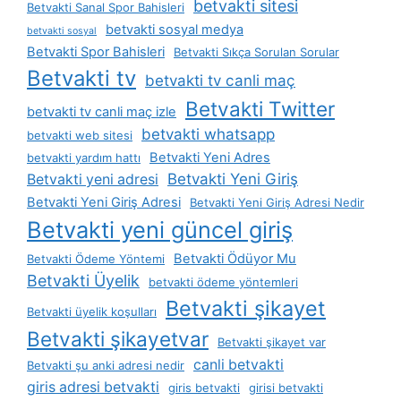
betvakti sitesi
Betvakti Sanal Spor Bahisleri
betvakti sosyal medya
betvakti sosyal
Betvakti Spor Bahisleri
Betvakti Sıkça Sorulan Sorular
Betvakti tv
betvakti tv canli maç
Betvakti Twitter
betvakti tv canli maç izle
betvakti whatsapp
betvakti web sitesi
Betvakti Yeni Adres
betvakti yardım hattı
Betvakti Yeni Giriş
Betvakti yeni adresi
Betvakti Yeni Giriş Adresi
Betvakti Yeni Giriş Adresi Nedir
Betvakti yeni güncel giriş
Betvakti Ödüyor Mu
Betvakti Ödeme Yöntemi
Betvakti Üyelik
betvakti ödeme yöntemleri
Betvakti şikayet
Betvakti üyelik koşulları
Betvakti şikayetvar
Betvakti şikayet var
canli betvakti
Betvakti şu anki adresi nedir
giris adresi betvakti
giris betvakti
girisi betvakti