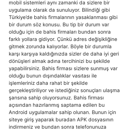
mobil sistemleri aynı zamanki da sizlere bir
uygulama olarak da sunuluyor. Bilindiği gibi
Türkiye’de bahis firmalarının yasaklanması gibi
bir durum söz konusu. Bu tip bir durum var
olduğu için de bahis firmaları bundan sonra
farklı yollara gidiyor. Çünkü adres değişikliğine
gitmek zorunda kalıyorlar. Böyle bir durumla
karşı karşıya kaldığınızda sizler de daha iyi geri
dönüşleri almak adına tercihinizi bu şekilde
yapabilirsiniz. Bahis firması sizlere sunmuş var
olduğu bunun dışındalıklar vasıtası ile
işlemleriniz daha rahat bir şekilde
gerçekleştiriliyor ve istediğiniz sonuçları ulaşma
şansına sahip oluyorsunuz. Bahis firması
açısından hazırlanmış saptama edilen bu
Android uygulamalar sahip olunan. Bunun için
siteye giriş yaparak buradan APK dosyasının
indirmeniz ve bundan sonra telefonunuza