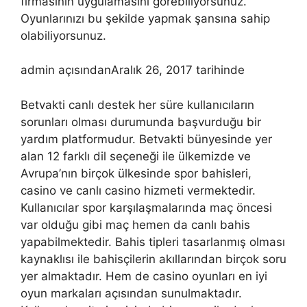
firmasının uygulamasını görebiliyorsunuz.
Oyunlarınızı bu şekilde yapmak şansına sahip
olabiliyorsunuz.
admin açısındanAralık 26, 2017 tarihinde
Betvakti canlı destek her süre kullanıcıların
sorunları olması durumunda başvurduğu bir
yardım platformudur. Betvakti bünyesinde yer
alan 12 farklı dil seçeneği ile ülkemizde ve
Avrupa’nın birçok ülkesinde spor bahisleri,
casino ve canlı casino hizmeti vermektedir.
Kullanıcılar spor karşılaşmalarında maç öncesi
var olduğu gibi maç hemen da canlı bahis
yapabilmektedir. Bahis tipleri tasarlanmış olması
kaynaklısı ile bahisçilerin akıllarından birçok soru
yer almaktadır. Hem de casino oyunları en iyi
oyun markaları açısından sunulmaktadır.