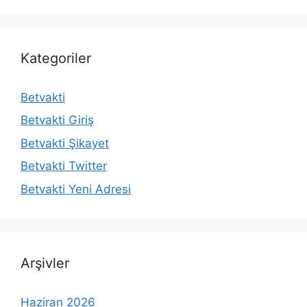
Kategoriler
Betvakti
Betvakti Giriş
Betvakti Şikayet
Betvakti Twitter
Betvakti Yeni Adresi
Arşivler
Haziran 2026