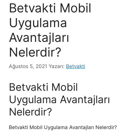
Betvakti Mobil
Uygulama
Avantajları
Nelerdir?
Ağustos 5, 2021
Yazarı:
Betvakti
Betvakti Mobil
Uygulama Avantajları
Nelerdir?
Betvakti Mobil Uygulama Avantajları Nelerdir?