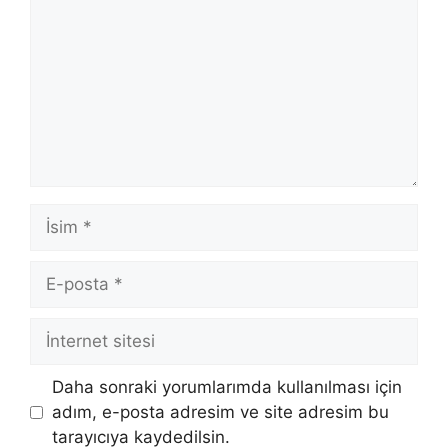
İsim
E-
posta
İnternet
sitesi
Daha sonraki yorumlarımda kullanılması için
adım, e-posta adresim ve site adresim bu
tarayıcıya kaydedilsin.