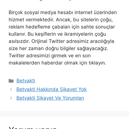
Birçok sosyal medya hesabı internet üzerinden
hizmet vermektedir. Ancak, bu sitelerin çoğu,
reklam hedefleme çabaları için sahte sonuçlar
kullanır. Bu keşiflerin ve ikramiyelerin çoğu
asılsızdır. Orijinal Twitter adresimiz aracılığıyla
size her zaman doğru bilgiler sağlayacağız.
Twitter adresimizi girmek ve en son
makalelerden haberdar olmak için tıklayın.
Kategoriler
Betvakti
Yazı
Betvakti Hakkında Şikayet Yok
dolaşımı
Betvakti Şikayet Ve Yorumları