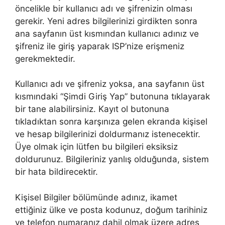
öncelikle bir kullanıcı adı ve şifrenizin olması
gerekir. Yeni adres bilgilerinizi girdikten sonra
ana sayfanın üst kısmından kullanıcı adınız ve
şifreniz ile giriş yaparak ISP’nize erişmeniz
gerekmektedir.
Kullanıcı adı ve şifreniz yoksa, ana sayfanın üst
kısmındaki “Şimdi Giriş Yap” butonuna tıklayarak
bir tane alabilirsiniz. Kayıt ol butonuna
tıkladıktan sonra karşınıza gelen ekranda kişisel
ve hesap bilgilerinizi doldurmanız istenecektir.
Üye olmak için lütfen bu bilgileri eksiksiz
doldurunuz. Bilgileriniz yanlış olduğunda, sistem
bir hata bildirecektir.
Kişisel Bilgiler bölümünde adınız, ikamet
ettiğiniz ülke ve posta kodunuz, doğum tarihiniz
ve telefon numaranız dahil olmak üzere adres