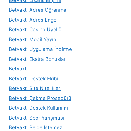
Betvakti Lisans Erişimi
Betvakti Adres Öğrenme
Betvakti Adres Engeli
Betvakti Casino Üyeliği
Betvakti Mobil Yayın
Betvakti Uygulama İndirme
Betvakti Ekstra Bonuslar
Betvakti
Betvakti Destek Ekibi
Betvakti Site Nitelikleri
Betvakti Çekme Prosedürü
Betvakti Destek Kullanımı
Betvakti Spor Yarışması
Betvakti Belge İstemez