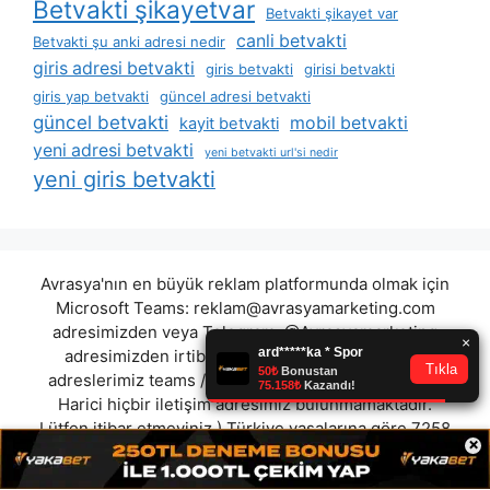
Betvakti şikayetvar
Betvakti şikayet var
canli betvakti
Betvakti şu anki adresi nedir
giris adresi betvakti
giris betvakti
girisi betvakti
giris yap betvakti
güncel adresi betvakti
güncel betvakti
mobil betvakti
kayit betvakti
yeni adresi betvakti
yeni betvakti url'si nedir
yeni giris betvakti
Avrasya'nın en büyük reklam platformunda olmak için
Microsoft Teams:
reklam@avrasyamarketing.com
adresimizden veya Telegram: @Avrasyamarketing
adresimizden irtibat kurabilirsiniz. (Tek iletişim
adreslerimiz teams / telegram ve mail adresimizdir.
Harici hiçbir iletişim adresimiz bulunmamaktadır.
Lütfen itibar etmeyiniz.) Türkiye yasalarına göre 7258
×
sayılı kanun uyarınca yasa dışı bahis oynamanın
cezaları mevcuttur. Şu an bulunduğunuz site hiç bir