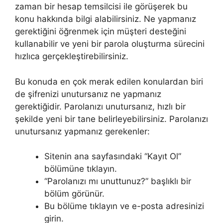
zaman bir hesap temsilcisi ile görüşerek bu
konu hakkında bilgi alabilirsiniz. Ne yapmanız
gerektiğini öğrenmek için müşteri desteğini
kullanabilir ve yeni bir parola oluşturma sürecini
hızlıca gerçekleştirebilirsiniz.
Bu konuda en çok merak edilen konulardan biri
de şifrenizi unutursanız ne yapmanız
gerektiğidir. Parolanızı unutursanız, hızlı bir
şekilde yeni bir tane belirleyebilirsiniz. Parolanızı
unutursanız yapmanız gerekenler:
Sitenin ana sayfasındaki “Kayıt Ol”
bölümüne tıklayın.
“Parolanızı mı unuttunuz?” başlıklı bir
bölüm görünür.
Bu bölüme tıklayın ve e-posta adresinizi
girin.