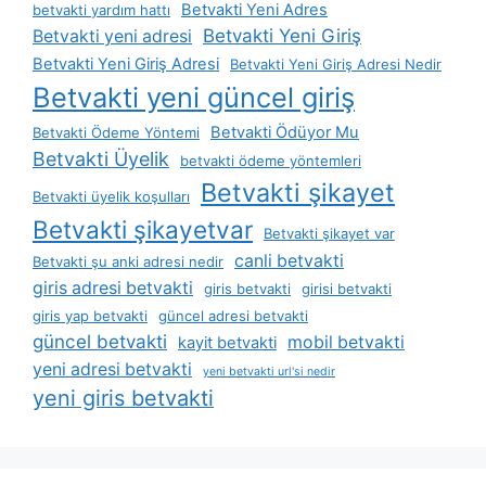
Betvakti Yeni Adres
betvakti yardım hattı
Betvakti Yeni Giriş
Betvakti yeni adresi
Betvakti Yeni Giriş Adresi
Betvakti Yeni Giriş Adresi Nedir
Betvakti yeni güncel giriş
Betvakti Ödüyor Mu
Betvakti Ödeme Yöntemi
Betvakti Üyelik
betvakti ödeme yöntemleri
Betvakti şikayet
Betvakti üyelik koşulları
Betvakti şikayetvar
Betvakti şikayet var
canli betvakti
Betvakti şu anki adresi nedir
giris adresi betvakti
giris betvakti
girisi betvakti
giris yap betvakti
güncel adresi betvakti
güncel betvakti
mobil betvakti
kayit betvakti
yeni adresi betvakti
yeni betvakti url'si nedir
yeni giris betvakti