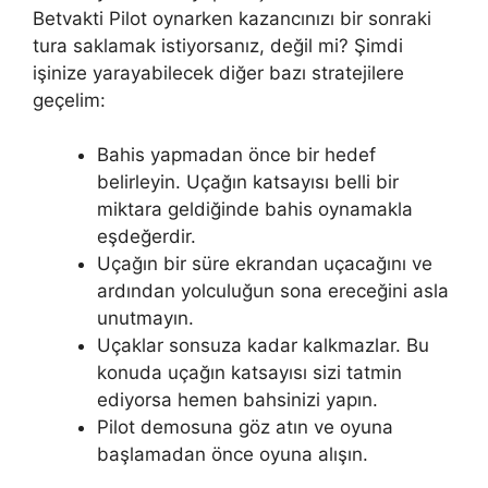
Betvakti Pilot oynarken kazancınızı bir sonraki
tura saklamak istiyorsanız, değil mi? Şimdi
işinize yarayabilecek diğer bazı stratejilere
geçelim:
Bahis yapmadan önce bir hedef
belirleyin. Uçağın katsayısı belli bir
miktara geldiğinde bahis oynamakla
eşdeğerdir.
Uçağın bir süre ekrandan uçacağını ve
ardından yolculuğun sona ereceğini asla
unutmayın.
Uçaklar sonsuza kadar kalkmazlar. Bu
konuda uçağın katsayısı sizi tatmin
ediyorsa hemen bahsinizi yapın.
Pilot demosuna göz atın ve oyuna
başlamadan önce oyuna alışın.