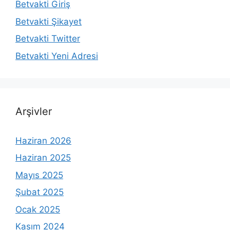
Betvakti Giriş
Betvakti Şikayet
Betvakti Twitter
Betvakti Yeni Adresi
Arşivler
Haziran 2026
Haziran 2025
Mayıs 2025
Şubat 2025
Ocak 2025
Kasım 2024