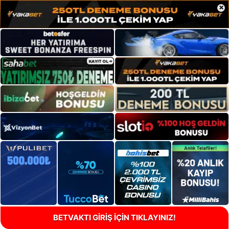
×
BETVAKTI GİRİŞ İÇİN TIKLAYINIZ!