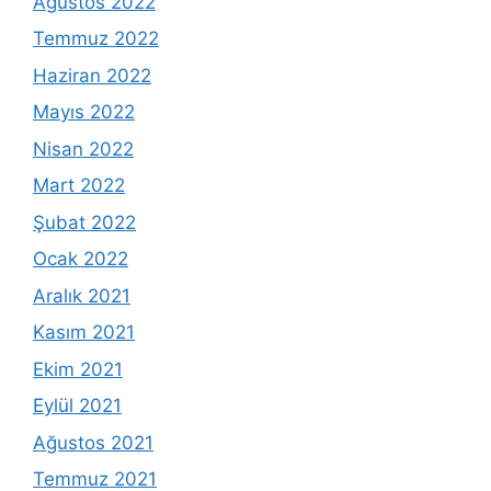
Ağustos 2022
Temmuz 2022
Haziran 2022
Mayıs 2022
Nisan 2022
Mart 2022
Şubat 2022
Ocak 2022
Aralık 2021
Kasım 2021
Ekim 2021
Eylül 2021
Ağustos 2021
Temmuz 2021