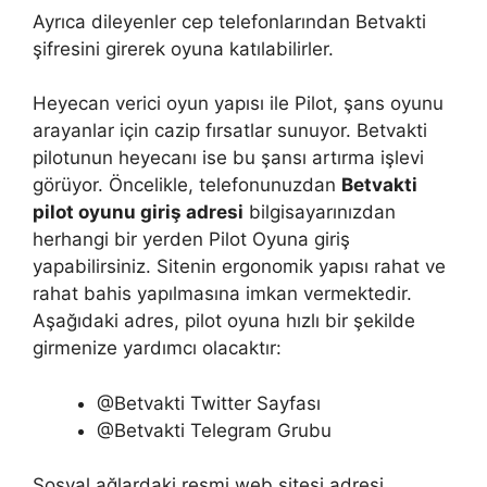
Ayrıca dileyenler cep telefonlarından Betvakti
şifresini girerek oyuna katılabilirler.
Heyecan verici oyun yapısı ile Pilot, şans oyunu
arayanlar için cazip fırsatlar sunuyor. Betvakti
pilotunun heyecanı ise bu şansı artırma işlevi
görüyor. Öncelikle, telefonunuzdan
Betvakti
pilot oyunu giriş adresi
bilgisayarınızdan
herhangi bir yerden Pilot Oyuna giriş
yapabilirsiniz. Sitenin ergonomik yapısı rahat ve
rahat bahis yapılmasına imkan vermektedir.
Aşağıdaki adres, pilot oyuna hızlı bir şekilde
girmenize yardımcı olacaktır:
@Betvakti Twitter Sayfası
@Betvakti Telegram Grubu
Sosyal ağlardaki resmi web sitesi adresi