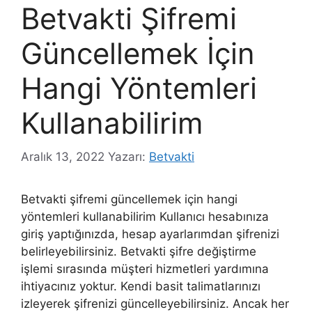
Betvakti Şifremi
Güncellemek İçin
Hangi Yöntemleri
Kullanabilirim
Aralık 13, 2022
Yazarı:
Betvakti
Betvakti şifremi güncellemek için hangi
yöntemleri kullanabilirim Kullanıcı hesabınıza
giriş yaptığınızda, hesap ayarlarımdan şifrenizi
belirleyebilirsiniz. Betvakti şifre değiştirme
işlemi sırasında müşteri hizmetleri yardımına
ihtiyacınız yoktur. Kendi basit talimatlarınızı
izleyerek şifrenizi güncelleyebilirsiniz. Ancak her