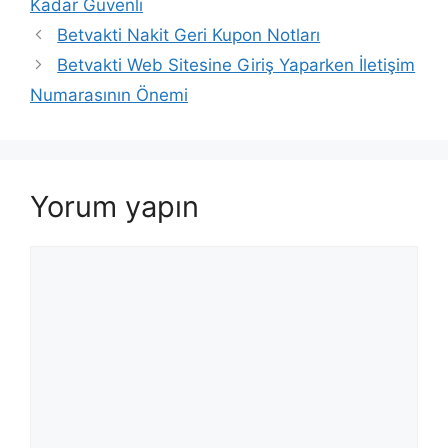
Kadar Güvenli
Yazı
Betvakti Nakit Geri Kupon Notları
dolaşımı
Betvakti Web Sitesine Giriş Yaparken İletişim
Numarasının Önemi
Yorum yapın
Yorum