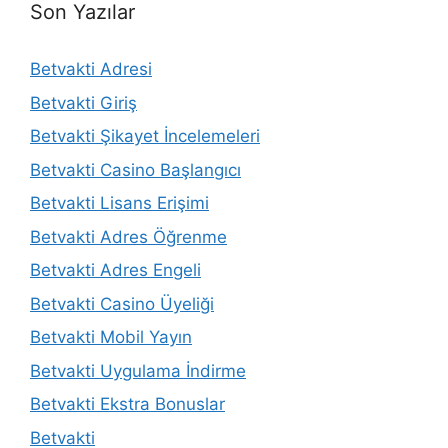
Son Yazılar
Betvakti Adresi
Betvakti Giriş
Betvakti Şikayet İncelemeleri
Betvakti Casino Başlangıcı
Betvakti Lisans Erişimi
Betvakti Adres Öğrenme
Betvakti Adres Engeli
Betvakti Casino Üyeliği
Betvakti Mobil Yayın
Betvakti Uygulama İndirme
Betvakti Ekstra Bonuslar
Betvakti