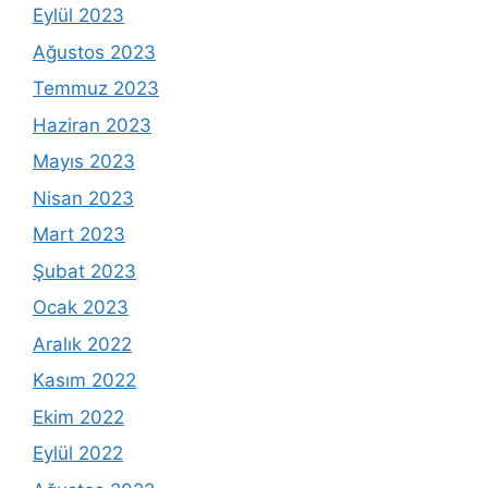
Eylül 2023
Ağustos 2023
Temmuz 2023
Haziran 2023
Mayıs 2023
Nisan 2023
Mart 2023
Şubat 2023
Ocak 2023
Aralık 2022
Kasım 2022
Ekim 2022
Eylül 2022