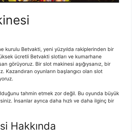
kinesi
ne kurulu Betvakti, yeni yüzyılda rakiplerinden bir
üksek ücretli Betvakti slotları ve kumarhane
an görüyoruz. Bir slot makinesi aşığıysanız, bir
iz. Kazandıran oyunların başlangıcı olan slot
yoruz.
 olduğunu tahmin etmek zor değil. Bu oyunda büyük
rsiniz. İnsanlar ayrıca daha hızlı ve daha ilginç bir
esi Hakkında