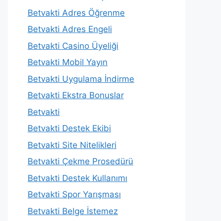
Betvakti Adres Öğrenme
Betvakti Adres Engeli
Betvakti Casino Üyeliği
Betvakti Mobil Yayın
Betvakti Uygulama İndirme
Betvakti Ekstra Bonuslar
Betvakti
Betvakti Destek Ekibi
Betvakti Site Nitelikleri
Betvakti Çekme Prosedürü
Betvakti Destek Kullanımı
Betvakti Spor Yarışması
Betvakti Belge İstemez