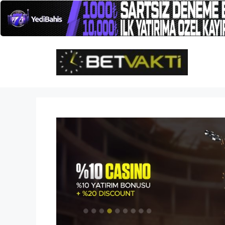
İçeriğe
atla