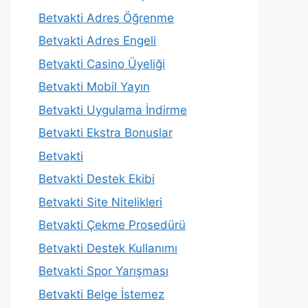
Betvakti Adres Öğrenme
Betvakti Adres Engeli
Betvakti Casino Üyeliği
Betvakti Mobil Yayın
Betvakti Uygulama İndirme
Betvakti Ekstra Bonuslar
Betvakti
Betvakti Destek Ekibi
Betvakti Site Nitelikleri
Betvakti Çekme Prosedürü
Betvakti Destek Kullanımı
Betvakti Spor Yarışması
Betvakti Belge İstemez