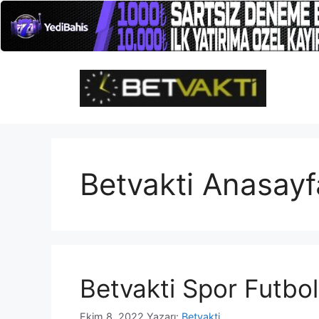
İçeriğe
atla
Betvakti Anasayf
Betvakti Spor Futbol
Ekim 8, 2022
Yazarı:
Betvakti