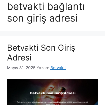
betvakti bağlantı
son giriş adresi
Betvakti Son Giriş
Adresi
Mayıs 31, 2025
Yazarı:
Betvakti