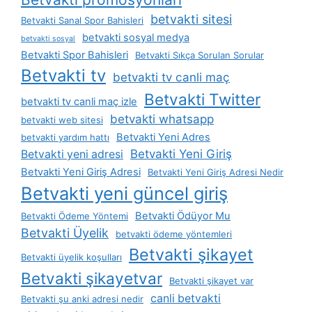
betvakti sitesi
Betvakti Sanal Spor Bahisleri
betvakti sosyal medya
betvakti sosyal
Betvakti Spor Bahisleri
Betvakti Sıkça Sorulan Sorular
Betvakti tv
betvakti tv canli maç
Betvakti Twitter
betvakti tv canli maç izle
betvakti whatsapp
betvakti web sitesi
Betvakti Yeni Adres
betvakti yardım hattı
Betvakti Yeni Giriş
Betvakti yeni adresi
Betvakti Yeni Giriş Adresi
Betvakti Yeni Giriş Adresi Nedir
Betvakti yeni güncel giriş
Betvakti Ödüyor Mu
Betvakti Ödeme Yöntemi
Betvakti Üyelik
betvakti ödeme yöntemleri
Betvakti şikayet
Betvakti üyelik koşulları
Betvakti şikayetvar
Betvakti şikayet var
canli betvakti
Betvakti şu anki adresi nedir