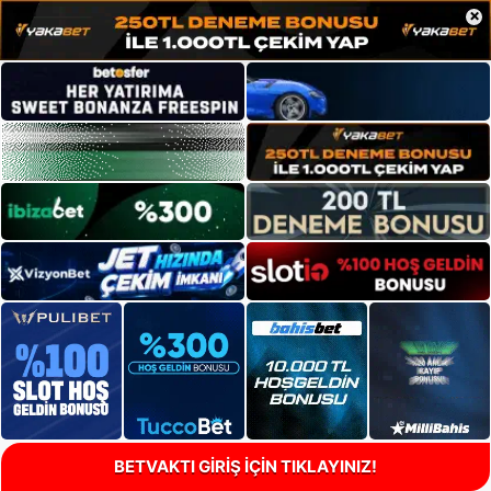
×
BETVAKTI GİRİŞ İÇİN TIKLAYINIZ!