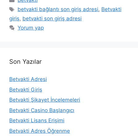
Betvakti
Etiketler
betvakti bağlantı son giriş adresi
,
Betvakti
giriş
,
betvakti son giriş adresi
Yorum yap
Son Yazılar
Betvakti Adresi
Betvakti Giriş
Betvakti Şikayet İncelemeleri
Betvakti Casino Başlangıcı
Betvakti Lisans Erişimi
Betvakti Adres Öğrenme