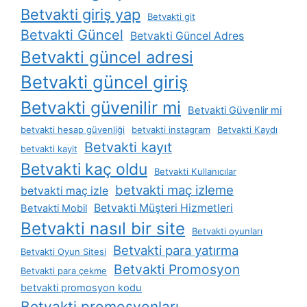
Betvakti giriş yap
Betvakti git
Betvakti Güncel
Betvakti Güncel Adres
Betvakti güncel adresi
Betvakti güncel giriş
Betvakti güvenilir mi
Betvakti Güvenlir mi
betvakti hesap güvenliği
betvakti instagram
Betvakti Kaydı
Betvakti kayıt
betvakti kayit
Betvakti kaç oldu
Betvakti Kullanıcılar
betvakti maç izleme
betvakti maç izle
Betvakti Müşteri Hizmetleri
Betvakti Mobil
Betvakti nasıl bir site
Betvakti oyunları
Betvakti para yatırma
Betvakti Oyun Sitesi
Betvakti Promosyon
Betvakti para çekme
betvakti promosyon kodu
Betvakti promosyonları