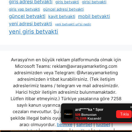
giris adresi betvakti
giris betvakti
girisi betvakti
giris yap betvakti
güncel adresi betvakti
güncel betvakti
mobil betvakti
kayit betvakti
yeni adresi betvakti
yeni betvakti url'si nedir
yeni giris betvakti
Avrasya'nın en büyük reklam platformunda olmak için
Microsoft Teams:
reklam@avrasyamarketing.com
adresimizden veya Telegram: @Avrasyamarketing
adresimizden irtibat kurabilirsiniz. (Tek iletişim
adreslerimiz teams / telegram ve mail adresimizdir.
Harici hiçbir iletişim adresimiz bulunmamaktadır.
Lütfen itibar etmeyiniz.) Türkiye yasalarına göre 7258
sayılı kanun uyarınca yasa dışı bahis oynamanın
cezaları mevcuttur. Şu an bulunduğunuz site hiç bir
şekilde illegal bahis oyunları oynatmıyor ve oynamaya
aracı olmuyordur.
betnixe
|
safirbet
|
luizbet
|
purplebet
|
queencasino
|
haydibet
|
betmoon
|