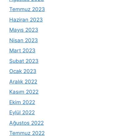
Temmuz 2023
Haziran 2023
Mayıs 2023
Nisan 2023
Mart 2023
Şubat 2023
Ocak 2023
Aralık 2022
Kasım 2022
Ekim 2022
Eylül 2022
Ağustos 2022
Temmuz 2022