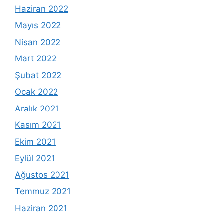
Haziran 2022
Mayıs 2022
Nisan 2022
Mart 2022
Şubat 2022
Ocak 2022
Aralık 2021
Kasım 2021
Ekim 2021
Eylül 2021
Ağustos 2021
Temmuz 2021
Haziran 2021