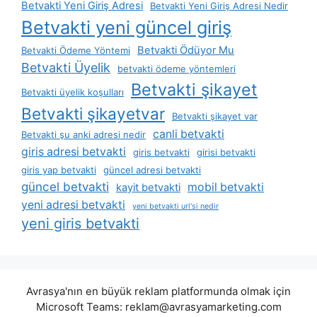
Betvakti Yeni Giriş Adresi
Betvakti Yeni Giriş Adresi Nedir
Betvakti yeni güncel giriş
Betvakti Ödüyor Mu
Betvakti Ödeme Yöntemi
Betvakti Üyelik
betvakti ödeme yöntemleri
Betvakti şikayet
Betvakti üyelik koşulları
Betvakti şikayetvar
Betvakti şikayet var
canli betvakti
Betvakti şu anki adresi nedir
giris adresi betvakti
giris betvakti
girisi betvakti
giris yap betvakti
güncel adresi betvakti
güncel betvakti
mobil betvakti
kayit betvakti
yeni adresi betvakti
yeni betvakti url'si nedir
yeni giris betvakti
Avrasya'nın en büyük reklam platformunda olmak için
Microsoft Teams:
reklam@avrasyamarketing.com