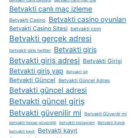
Betvakti canlı maç izleme
Betvakti casino oyunları
Betvakti Casino
Betvakti Casino Sitesi
betvakti com
Betvakti gerçek adresi
Betvakti giriş
betvakti giris twitter
Betvakti giriş adresi
Betvakti Girişi
Betvakti giriş yap
Betvakti git
Betvakti Güncel
Betvakti Güncel Adres
Betvakti güncel adresi
Betvakti güncel giriş
Betvakti güvenilir mi
Betvakti Güvenlir mi
betvakti hesap güvenliği
betvakti instagram
Betvakti Kaydı
Betvakti kayıt
betvakti kayit