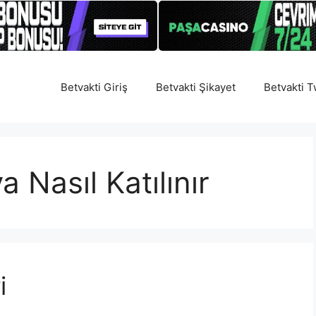
Betvakti Giriş
Betvakti Şikayet
Betvakti T
 Nasıl Katılınır
i