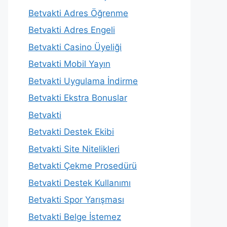
Betvakti Adres Öğrenme
Betvakti Adres Engeli
Betvakti Casino Üyeliği
Betvakti Mobil Yayın
Betvakti Uygulama İndirme
Betvakti Ekstra Bonuslar
Betvakti
Betvakti Destek Ekibi
Betvakti Site Nitelikleri
Betvakti Çekme Prosedürü
Betvakti Destek Kullanımı
Betvakti Spor Yarışması
Betvakti Belge İstemez