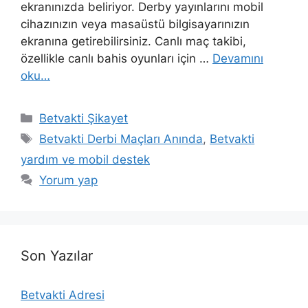
ekranınızda beliriyor. Derby yayınlarını mobil
cihazınızın veya masaüstü bilgisayarınızın
ekranına getirebilirsiniz. Canlı maç takibi,
özellikle canlı bahis oyunları için …
Devamını
oku…
Kategoriler
Betvakti Şikayet
Etiketler
Betvakti Derbi Maçları Anında
,
Betvakti
yardım ve mobil destek
Yorum yap
Son Yazılar
Betvakti Adresi