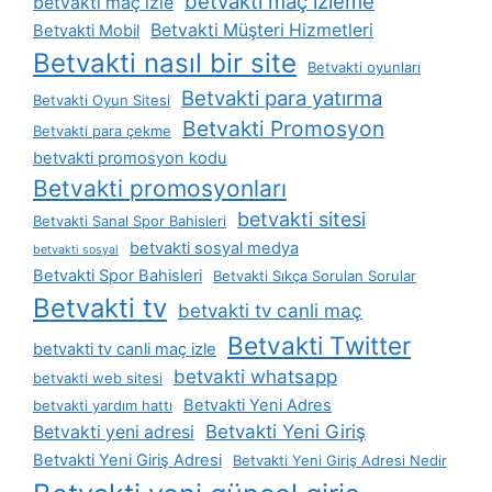
betvakti maç izleme
betvakti maç izle
Betvakti Müşteri Hizmetleri
Betvakti Mobil
Betvakti nasıl bir site
Betvakti oyunları
Betvakti para yatırma
Betvakti Oyun Sitesi
Betvakti Promosyon
Betvakti para çekme
betvakti promosyon kodu
Betvakti promosyonları
betvakti sitesi
Betvakti Sanal Spor Bahisleri
betvakti sosyal medya
betvakti sosyal
Betvakti Spor Bahisleri
Betvakti Sıkça Sorulan Sorular
Betvakti tv
betvakti tv canli maç
Betvakti Twitter
betvakti tv canli maç izle
betvakti whatsapp
betvakti web sitesi
Betvakti Yeni Adres
betvakti yardım hattı
Betvakti Yeni Giriş
Betvakti yeni adresi
Betvakti Yeni Giriş Adresi
Betvakti Yeni Giriş Adresi Nedir