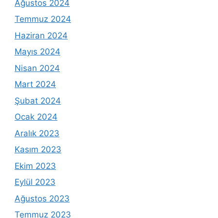
Ağustos 2024
Temmuz 2024
Haziran 2024
Mayıs 2024
Nisan 2024
Mart 2024
Şubat 2024
Ocak 2024
Aralık 2023
Kasım 2023
Ekim 2023
Eylül 2023
Ağustos 2023
Temmuz 2023