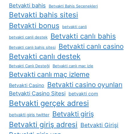
Betvakti bahis
Betvakti Bahis Seçenekleri
Betvakti bahis sitesi
Betvakti bonus
betvakti canli
Betvakti canlı bahis
betvakti canli destek
Betvakti canlı casino
Betvakti canlı bahis sitesi
Betvakti canlı destek
Betvakti Canlı Desteği
Betvakti canlı maç izle
Betvakti canlı maç izleme
Betvakti casino oyunları
Betvakti Casino
Betvakti Casino Sitesi
betvakti com
Betvakti gerçek adresi
Betvakti giriş
betvakti giris twitter
Betvakti giriş adresi
Betvakti Girişi