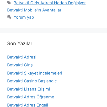
Etiketler
Betvakti Giriş Adresi Neden Değişiyor
,
Betvakti Mobile'ın Avantajları
Yorum yap
Son Yazılar
Betvakti Adresi
Betvakti Giriş
Betvakti Şikayet İncelemeleri
Betvakti Casino Başlangıcı
Betvakti Lisans Erişimi
Betvakti Adres Öğrenme
Betvakti Adres Engeli