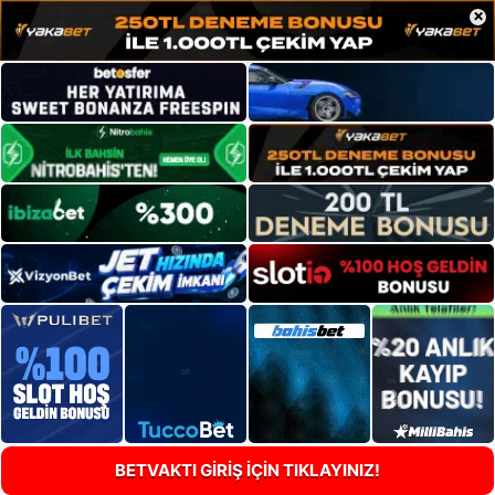
×
BETVAKTI GİRİŞ İÇİN TIKLAYINIZ!