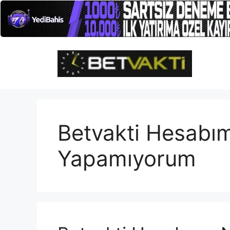
İçeriğe
atla
Betvakti Hesabı
Yapamıyorum