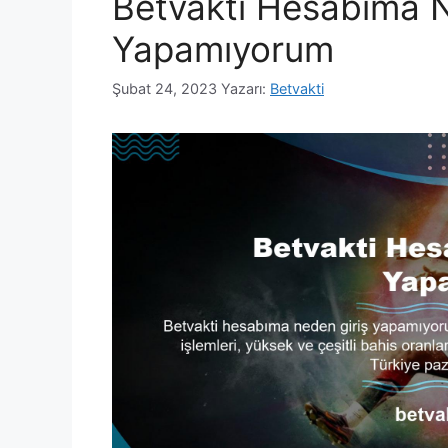
Betvakti Hesabıma N
Yapamıyorum
Şubat 24, 2023
Yazarı:
Betvakti