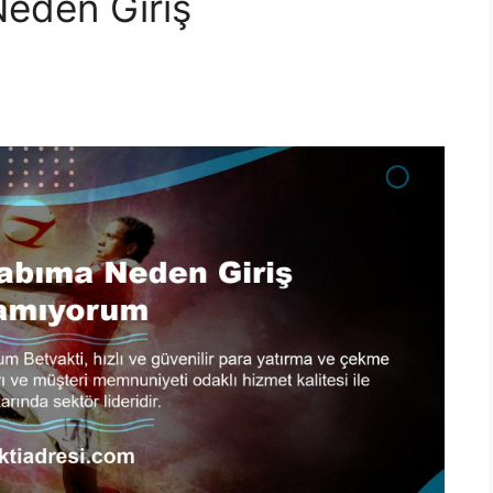
eden Giriş