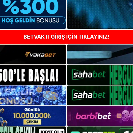
BETVAKTI GİRİŞ İÇİN TIKLAYINIZ!