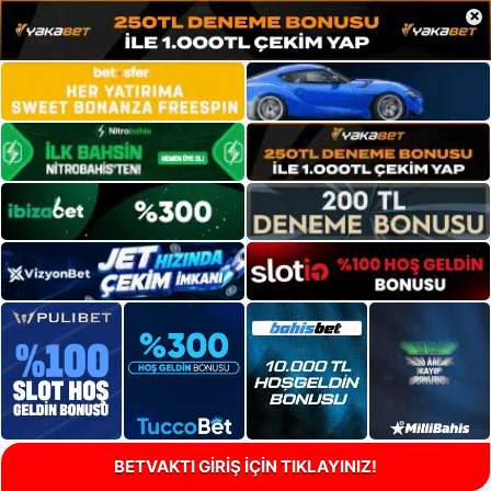
×
BETVAKTI GİRİŞ İÇİN TIKLAYINIZ!