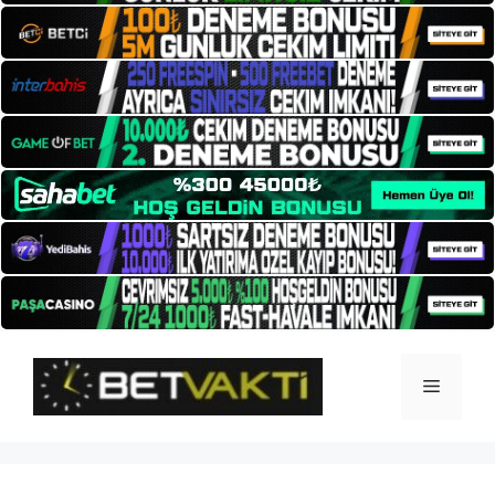
İçeriğe
atla
Menü