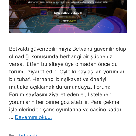
Betvakti güvenebilir miyiz Betvakti güvenilir olup
olmadığı konusunda herhangi bir şüpheniz
varsa, lütfen bu siteye üye olmadan önce bu
forumu ziyaret edin. Öyle ki paylaşılan yorumlar
bir tuhaf. Herhangi bir şikayet ve öneriyi
mutlaka açıklamak durumundayız. Forum:
Forum sayfasını ziyaret edenler, listelenen
yorumların her birine göz atabilir. Para çekme
işlemlerinden şans oyunlarına ve casino kadar
…
Devamını oku…
Kategoriler