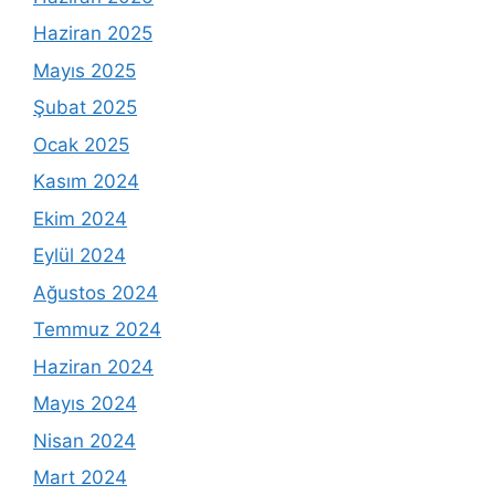
Haziran 2025
Mayıs 2025
Şubat 2025
Ocak 2025
Kasım 2024
Ekim 2024
Eylül 2024
Ağustos 2024
Temmuz 2024
Haziran 2024
Mayıs 2024
Nisan 2024
Mart 2024