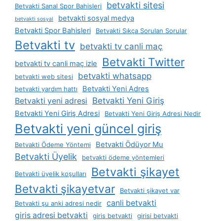
betvakti sitesi
Betvakti Sanal Spor Bahisleri
betvakti sosyal medya
betvakti sosyal
Betvakti Spor Bahisleri
Betvakti Sıkça Sorulan Sorular
Betvakti tv
betvakti tv canli maç
Betvakti Twitter
betvakti tv canli maç izle
betvakti whatsapp
betvakti web sitesi
Betvakti Yeni Adres
betvakti yardım hattı
Betvakti Yeni Giriş
Betvakti yeni adresi
Betvakti Yeni Giriş Adresi
Betvakti Yeni Giriş Adresi Nedir
Betvakti yeni güncel giriş
Betvakti Ödüyor Mu
Betvakti Ödeme Yöntemi
Betvakti Üyelik
betvakti ödeme yöntemleri
Betvakti şikayet
Betvakti üyelik koşulları
Betvakti şikayetvar
Betvakti şikayet var
canli betvakti
Betvakti şu anki adresi nedir
giris adresi betvakti
giris betvakti
girisi betvakti