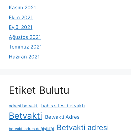
Kasım 2021
Ekim 2021
Eylül 2021
Ağustos 2021
Temmuz 2021
Haziran 2021
Etiket Bulutu
bahis sitesi betvakti
adresi betvakti
Betvakti
Betvakti Adres
Betvakti adresi
betvakti adres değişikliği