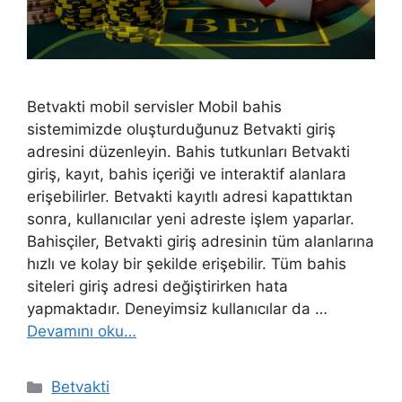
Betvakti mobil servisler Mobil bahis
sistemimizde oluşturduğunuz Betvakti giriş
adresini düzenleyin. Bahis tutkunları Betvakti
giriş, kayıt, bahis içeriği ve interaktif alanlara
erişebilirler. Betvakti kayıtlı adresi kapattıktan
sonra, kullanıcılar yeni adreste işlem yaparlar.
Bahisçiler, Betvakti giriş adresinin tüm alanlarına
hızlı ve kolay bir şekilde erişebilir. Tüm bahis
siteleri giriş adresi değiştirirken hata
yapmaktadır. Deneyimsiz kullanıcılar da …
Devamını oku…
Kategoriler
Betvakti