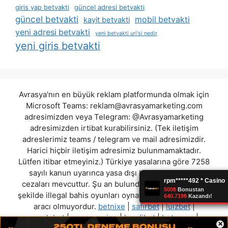
giris yap betvakti
güncel adresi betvakti
güncel betvakti
mobil betvakti
kayit betvakti
yeni adresi betvakti
yeni betvakti url'si nedir
yeni giris betvakti
Avrasya'nın en büyük reklam platformunda olmak için
Microsoft Teams:
reklam@avrasyamarketing.com
adresimizden veya Telegram: @Avrasyamarketing
adresimizden irtibat kurabilirsiniz. (Tek iletişim
adreslerimiz teams / telegram ve mail adresimizdir.
Harici hiçbir iletişim adresimiz bulunmamaktadır.
Lütfen itibar etmeyiniz.) Türkiye yasalarına göre 7258
sayılı kanun uyarınca yasa dışı bahis oynamanın
cezaları mevcuttur. Şu an bulunduğunuz site hiç bir
şekilde illegal bahis oyunları oynatmıyor ve oynamaya
aracı olmuyordur.
betnixe
|
safirbet
|
luizbet
|
purplebet
|
queencasino
|
haydibet
|
betmoon
|
×