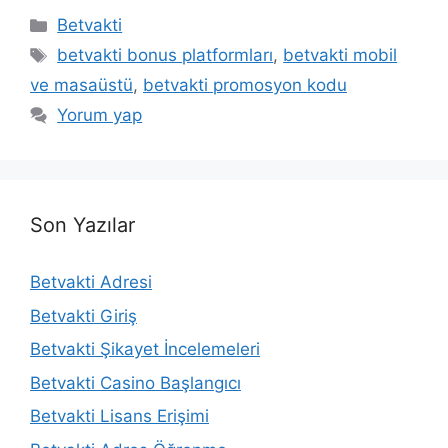
Kategoriler
Betvakti
Etiketler
betvakti bonus platformları
,
betvakti mobil
ve masaüstü
,
betvakti promosyon kodu
Yorum yap
Son Yazılar
Betvakti Adresi
Betvakti Giriş
Betvakti Şikayet İncelemeleri
Betvakti Casino Başlangıcı
Betvakti Lisans Erişimi