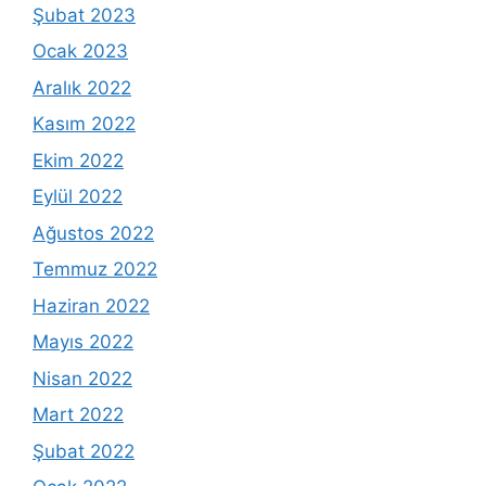
Şubat 2023
Ocak 2023
Aralık 2022
Kasım 2022
Ekim 2022
Eylül 2022
Ağustos 2022
Temmuz 2022
Haziran 2022
Mayıs 2022
Nisan 2022
Mart 2022
Şubat 2022