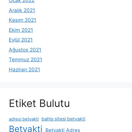
Ocak 2022
Aralık 2021
Kasım 2021
Ekim 2021
Eylül 2021
Ağustos 2021
Temmuz 2021
Haziran 2021
Etiket Bulutu
bahis sitesi betvakti
adresi betvakti
Betvakti
Betvakti Adres