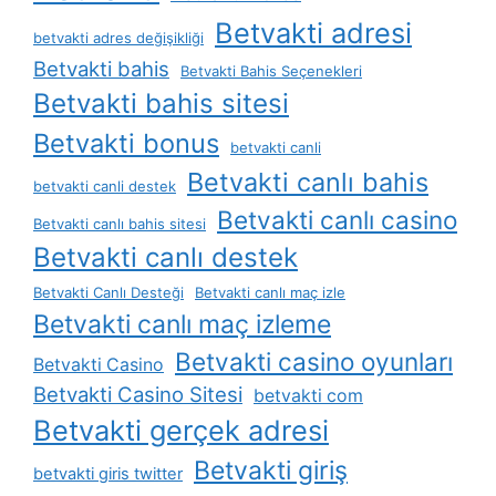
Betvakti adresi
betvakti adres değişikliği
Betvakti bahis
Betvakti Bahis Seçenekleri
Betvakti bahis sitesi
Betvakti bonus
betvakti canli
Betvakti canlı bahis
betvakti canli destek
Betvakti canlı casino
Betvakti canlı bahis sitesi
Betvakti canlı destek
Betvakti Canlı Desteği
Betvakti canlı maç izle
Betvakti canlı maç izleme
Betvakti casino oyunları
Betvakti Casino
Betvakti Casino Sitesi
betvakti com
Betvakti gerçek adresi
Betvakti giriş
betvakti giris twitter