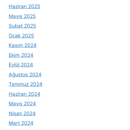
Haziran 2025
Mayıs 2025
Şubat 2025
Ocak 2025
Kasım 2024
Ekim 2024
Eylül 2024
Ağustos 2024
Temmuz 2024
Haziran 2024
Mayıs 2024
Nisan 2024
Mart 2024