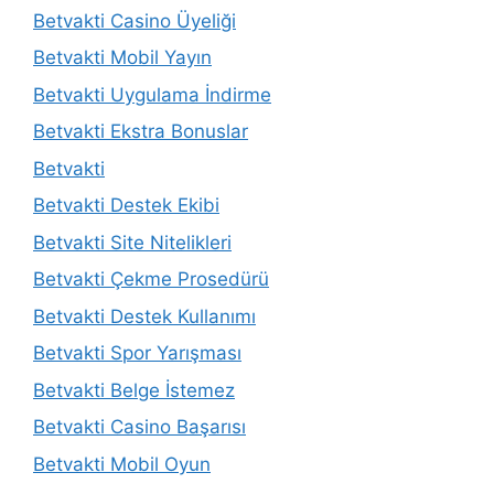
Betvakti Casino Üyeliği
Betvakti Mobil Yayın
Betvakti Uygulama İndirme
Betvakti Ekstra Bonuslar
Betvakti
Betvakti Destek Ekibi
Betvakti Site Nitelikleri
Betvakti Çekme Prosedürü
Betvakti Destek Kullanımı
Betvakti Spor Yarışması
Betvakti Belge İstemez
Betvakti Casino Başarısı
Betvakti Mobil Oyun