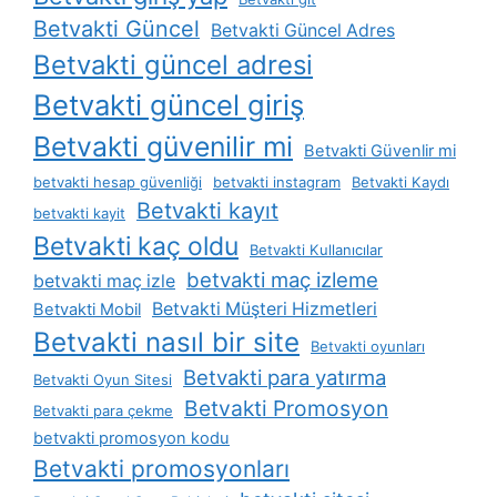
Betvakti Güncel
Betvakti Güncel Adres
Betvakti güncel adresi
Betvakti güncel giriş
Betvakti güvenilir mi
Betvakti Güvenlir mi
betvakti hesap güvenliği
betvakti instagram
Betvakti Kaydı
Betvakti kayıt
betvakti kayit
Betvakti kaç oldu
Betvakti Kullanıcılar
betvakti maç izleme
betvakti maç izle
Betvakti Müşteri Hizmetleri
Betvakti Mobil
Betvakti nasıl bir site
Betvakti oyunları
Betvakti para yatırma
Betvakti Oyun Sitesi
Betvakti Promosyon
Betvakti para çekme
betvakti promosyon kodu
Betvakti promosyonları