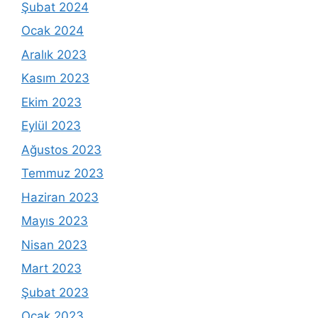
Şubat 2024
Ocak 2024
Aralık 2023
Kasım 2023
Ekim 2023
Eylül 2023
Ağustos 2023
Temmuz 2023
Haziran 2023
Mayıs 2023
Nisan 2023
Mart 2023
Şubat 2023
Ocak 2023