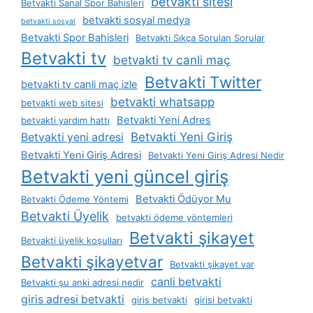
betvakti sitesi
Betvakti Sanal Spor Bahisleri
betvakti sosyal medya
betvakti sosyal
Betvakti Spor Bahisleri
Betvakti Sıkça Sorulan Sorular
Betvakti tv
betvakti tv canli maç
Betvakti Twitter
betvakti tv canli maç izle
betvakti whatsapp
betvakti web sitesi
Betvakti Yeni Adres
betvakti yardım hattı
Betvakti Yeni Giriş
Betvakti yeni adresi
Betvakti Yeni Giriş Adresi
Betvakti Yeni Giriş Adresi Nedir
Betvakti yeni güncel giriş
Betvakti Ödüyor Mu
Betvakti Ödeme Yöntemi
Betvakti Üyelik
betvakti ödeme yöntemleri
Betvakti şikayet
Betvakti üyelik koşulları
Betvakti şikayetvar
Betvakti şikayet var
canli betvakti
Betvakti şu anki adresi nedir
giris adresi betvakti
giris betvakti
girisi betvakti