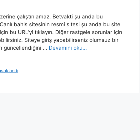
zerine çalıştırılamaz. Betvakti şu anda bu
Canlı bahis sitesinin resmi sitesi şu anda bu site
in bu URL’yi tıklayın. Diğer rastgele sorunlar için
ilirsiniz. Siteye giriş yapabilirseniz olumsuz bir
in güncellendiğini …
Devamını oku…
asaklandı