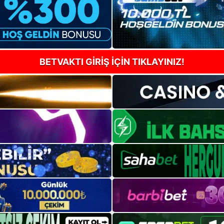
BETVAKTI GİRİŞ İÇİN TIKLAYINIZ!