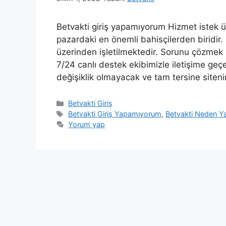
Betvakti giriş yapamıyorum Hizmet istek ü
pazardaki en önemli bahisçilerden biridir. 
üzerinden işletilmektedir. Sorunu çözmek iç
7/24 canlı destek ekibimizle iletişime geçeb
değişiklik olmayacak ve tam tersine siten
Kategoriler
Betvakti Giriş
Etiketler
Betvakti Giriş Yapamıyorum
,
Betvakti Neden Y
Yorum yap