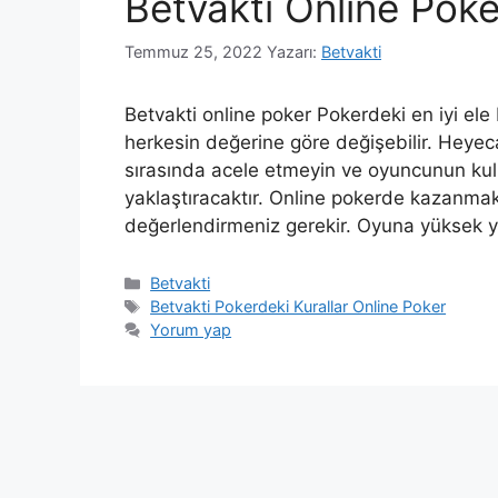
Betvakti Online Poke
Temmuz 25, 2022
Yazarı:
Betvakti
Betvakti online poker Pokerdeki en iyi el
herkesin değerine göre değişebilir. Heyecan
sırasında acele etmeyin ve oyuncunun kulla
yaklaştıracaktır. Online pokerde kazanmak i
değerlendirmeniz gerekir. Oyuna yüksek 
Kategoriler
Betvakti
Etiketler
Betvakti Pokerdeki Kurallar Online Poker
Yorum yap