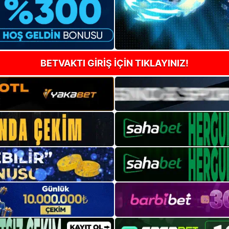
BETVAKTI GİRİŞ İÇİN TIKLAYINIZ!