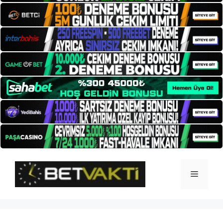
İçeriğe
atla
Menü