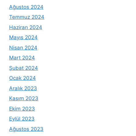
Ağustos 2024
Temmuz 2024
Haziran 2024
Mayıs 2024
Nisan 2024
Mart 2024
Şubat 2024
Ocak 2024
Aralık 2023
Kasım 2023
Ekim 2023
Eylül 2023
Ağustos 2023