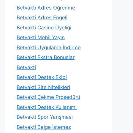
Betvakti Adres Öğrenme
Betvakti Adres Engeli
Betvakti Casino Üyeliği
Betvakti Mobil Yayın
Betvakti Uygulama İndirme
Betvakti Ekstra Bonuslar
Betvakti
Betvakti Destek Ekibi
Betvakti Site Nitelikleri
Betvakti Çekme Prosedürü
Betvakti Destek Kullanımı
Betvakti Spor Yarışması
Betvakti Belge İstemez