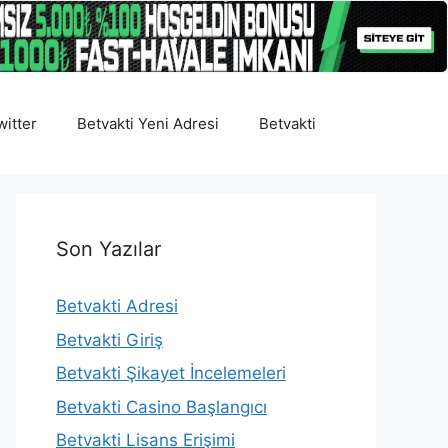
witter
Betvakti Yeni Adresi
Betvakti
Son Yazılar
Betvakti Adresi
Betvakti Giriş
Betvakti Şikayet İncelemeleri
Betvakti Casino Başlangıcı
Betvakti Lisans Erişimi