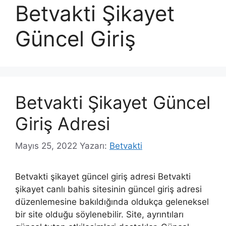
Betvakti Şikayet
Güncel Giriş
Betvakti Şikayet Güncel
Giriş Adresi
Mayıs 25, 2022
Yazarı:
Betvakti
Betvakti şikayet güncel giriş adresi Betvakti
şikayet canlı bahis sitesinin güncel giriş adresi
düzenlemesine bakıldığında oldukça geleneksel
bir site olduğu söylenebilir. Site, ayrıntıları