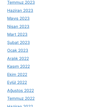
Temmuz 2023
Haziran 2023
Mayıs 2023
Nisan 2023
Mart 2023
Şubat 2023
Ocak 2023
Aralık 2022
Kasım 2022
Ekim 2022
Eylül 2022
Ağustos 2022
Temmuz 2022
Haziran 2022