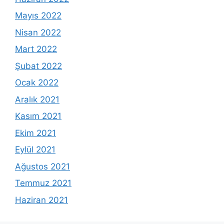
Mayıs 2022
Nisan 2022
Mart 2022
Şubat 2022
Ocak 2022
Aralık 2021
Kasım 2021
Ekim 2021
Eylül 2021
Ağustos 2021
Temmuz 2021
Haziran 2021