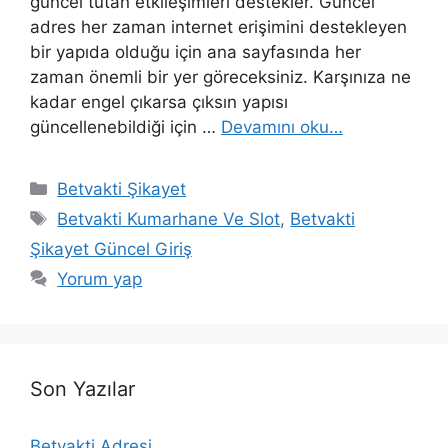
güncel tutan etkileşimleri destekler. Güncel
adres her zaman internet erişimini destekleyen
bir yapıda olduğu için ana sayfasında her
zaman önemli bir yer göreceksiniz. Karşınıza ne
kadar engel çıkarsa çıksın yapısı
güncellenebildiği için …
Devamını oku…
Kategoriler
Betvakti Şikayet
Etiketler
Betvakti Kumarhane Ve Slot
,
Betvakti
Şikayet Güncel Giriş
Yorum yap
Son Yazılar
Betvakti Adresi