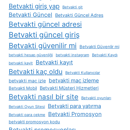
Betvakti giriş yap
Betvakti git
Betvakti Güncel
Betvakti Güncel Adres
Betvakti güncel adresi
Betvakti güncel giriş
Betvakti güvenilir mi
Betvakti Güvenlir mi
betvakti hesap güvenliği
betvakti instagram
Betvakti Kaydı
Betvakti kayıt
betvakti kayit
Betvakti kaç oldu
Betvakti Kullanıcılar
betvakti maç izleme
betvakti maç izle
Betvakti Müşteri Hizmetleri
Betvakti Mobil
Betvakti nasıl bir site
Betvakti oyunları
Betvakti para yatırma
Betvakti Oyun Sitesi
Betvakti Promosyon
Betvakti para çekme
betvakti promosyon kodu
Betvakti promosyonları