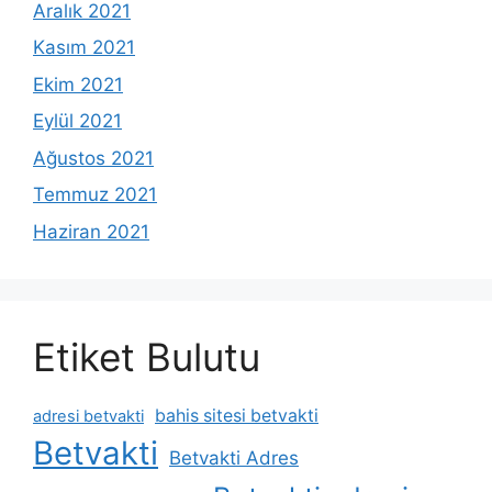
Aralık 2021
Kasım 2021
Ekim 2021
Eylül 2021
Ağustos 2021
Temmuz 2021
Haziran 2021
Etiket Bulutu
bahis sitesi betvakti
adresi betvakti
Betvakti
Betvakti Adres