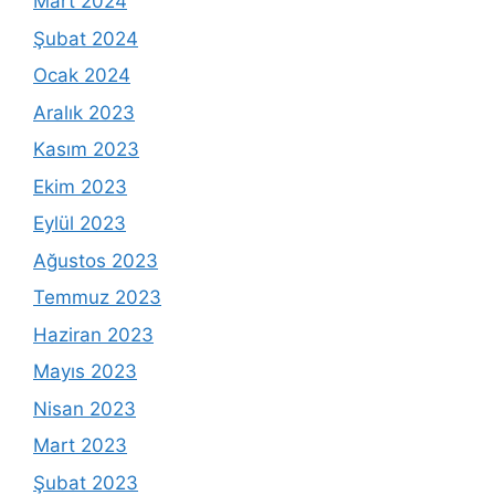
Mart 2024
Şubat 2024
Ocak 2024
Aralık 2023
Kasım 2023
Ekim 2023
Eylül 2023
Ağustos 2023
Temmuz 2023
Haziran 2023
Mayıs 2023
Nisan 2023
Mart 2023
Şubat 2023