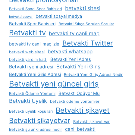
betvakti sitesi
Betvakti Sanal Spor Bahisleri
betvakti sosyal medya
betvakti sosyal
Betvakti Spor Bahisleri
Betvakti Sıkça Sorulan Sorular
Betvakti tv
betvakti tv canli maç
Betvakti Twitter
betvakti tv canli maç izle
betvakti whatsapp
betvakti web sitesi
Betvakti Yeni Adres
betvakti yardım hattı
Betvakti Yeni Giriş
Betvakti yeni adresi
Betvakti Yeni Giriş Adresi
Betvakti Yeni Giriş Adresi Nedir
Betvakti yeni güncel giriş
Betvakti Ödüyor Mu
Betvakti Ödeme Yöntemi
Betvakti Üyelik
betvakti ödeme yöntemleri
Betvakti şikayet
Betvakti üyelik koşulları
Betvakti şikayetvar
Betvakti şikayet var
canli betvakti
Betvakti şu anki adresi nedir