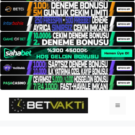
İçeriğe
atla
Menü