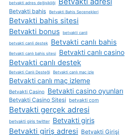
Betvakti adresi
betvakti adres değişikliği
Betvakti bahis
Betvakti Bahis Seçenekleri
Betvakti bahis sitesi
Betvakti bonus
betvakti canli
Betvakti canlı bahis
betvakti canli destek
Betvakti canlı casino
Betvakti canlı bahis sitesi
Betvakti canlı destek
Betvakti Canlı Desteği
Betvakti canlı maç izle
Betvakti canlı maç izleme
Betvakti casino oyunları
Betvakti Casino
Betvakti Casino Sitesi
betvakti com
Betvakti gerçek adresi
Betvakti giriş
betvakti giris twitter
Betvakti giriş adresi
Betvakti Girişi