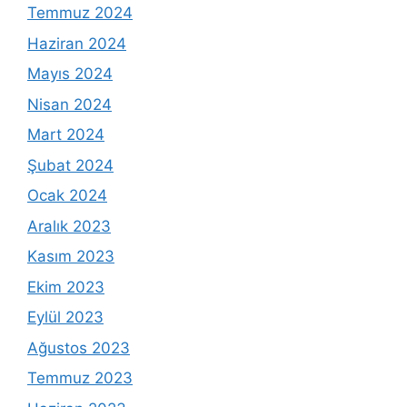
Temmuz 2024
Haziran 2024
Mayıs 2024
Nisan 2024
Mart 2024
Şubat 2024
Ocak 2024
Aralık 2023
Kasım 2023
Ekim 2023
Eylül 2023
Ağustos 2023
Temmuz 2023