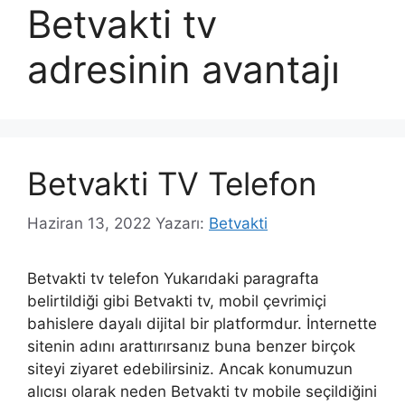
Betvakti tv
adresinin avantajı
Betvakti TV Telefon
Haziran 13, 2022
Yazarı:
Betvakti
Betvakti tv telefon Yukarıdaki paragrafta
belirtildiği gibi Betvakti tv, mobil çevrimiçi
bahislere dayalı dijital bir platformdur. İnternette
sitenin adını arattırırsanız buna benzer birçok
siteyi ziyaret edebilirsiniz. Ancak konumuzun
alıcısı olarak neden Betvakti tv mobile seçildiğini