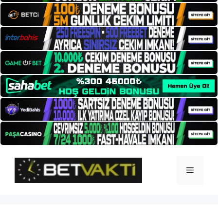
İçeriğe
atla
Menü