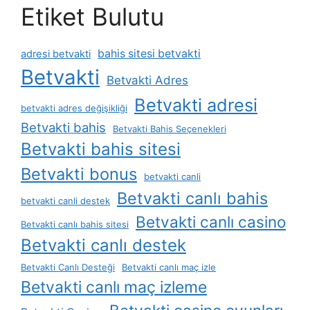
Etiket Bulutu
bahis sitesi betvakti
adresi betvakti
Betvakti
Betvakti Adres
Betvakti adresi
betvakti adres değişikliği
Betvakti bahis
Betvakti Bahis Seçenekleri
Betvakti bahis sitesi
Betvakti bonus
betvakti canli
Betvakti canlı bahis
betvakti canli destek
Betvakti canlı casino
Betvakti canlı bahis sitesi
Betvakti canlı destek
Betvakti Canlı Desteği
Betvakti canlı maç izle
Betvakti canlı maç izleme