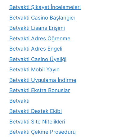
Betvakti Şikayet İncelemeleri
Betvakti Casino Başlangıcı
Betvakti Lisans Erişimi
Betvakti Adres Öğrenme
Betvakti Adres Engeli
Betvakti Casino Üyeliği
Betvakti Mobil Yayın
Betvakti Uygulama İndirme
Betvakti Ekstra Bonuslar
Betvakti
Betvakti Destek Ekibi
Betvakti Site Nitelikleri
Betvakti Çekme Prosedürü