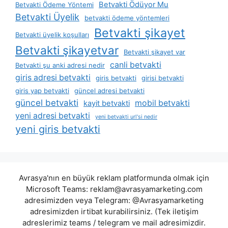
Betvakti Ödüyor Mu
Betvakti Ödeme Yöntemi
Betvakti Üyelik
betvakti ödeme yöntemleri
Betvakti şikayet
Betvakti üyelik koşulları
Betvakti şikayetvar
Betvakti şikayet var
canli betvakti
Betvakti şu anki adresi nedir
giris adresi betvakti
giris betvakti
girisi betvakti
giris yap betvakti
güncel adresi betvakti
güncel betvakti
mobil betvakti
kayit betvakti
yeni adresi betvakti
yeni betvakti url'si nedir
yeni giris betvakti
Avrasya'nın en büyük reklam platformunda olmak için
Microsoft Teams:
reklam@avrasyamarketing.com
adresimizden veya Telegram: @Avrasyamarketing
adresimizden irtibat kurabilirsiniz. (Tek iletişim
adreslerimiz teams / telegram ve mail adresimizdir.