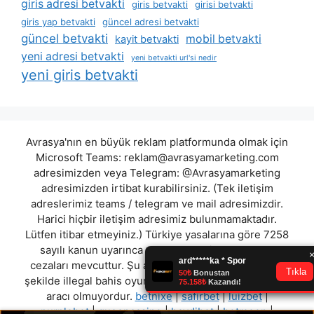
giris adresi betvakti
giris betvakti
girisi betvakti
giris yap betvakti
güncel adresi betvakti
güncel betvakti
mobil betvakti
kayit betvakti
yeni adresi betvakti
yeni betvakti url'si nedir
yeni giris betvakti
Avrasya'nın en büyük reklam platformunda olmak için
Microsoft Teams:
reklam@avrasyamarketing.com
adresimizden veya Telegram: @Avrasyamarketing
adresimizden irtibat kurabilirsiniz. (Tek iletişim
adreslerimiz teams / telegram ve mail adresimizdir.
Harici hiçbir iletişim adresimiz bulunmamaktadır.
Lütfen itibar etmeyiniz.) Türkiye yasalarına göre 7258
sayılı kanun uyarınca yasa dışı bahis oynamanın
cezaları mevcuttur. Şu an bulunduğunuz site hiç bir
şekilde illegal bahis oyunları oynatmıyor ve oynamaya
aracı olmuyordur.
betnixe
|
safirbet
|
luizbet
|
purplebet
|
queencasino
|
haydibet
|
betmoon
|