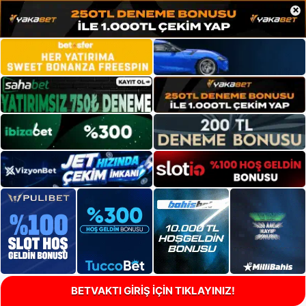
×
BETVAKTI GİRİŞ İÇİN TIKLAYINIZ!