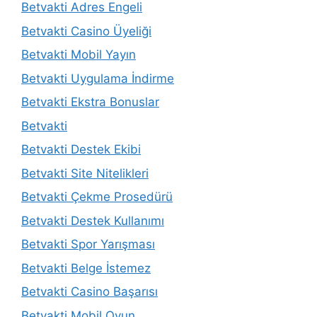
Betvakti Adres Engeli
Betvakti Casino Üyeliği
Betvakti Mobil Yayın
Betvakti Uygulama İndirme
Betvakti Ekstra Bonuslar
Betvakti
Betvakti Destek Ekibi
Betvakti Site Nitelikleri
Betvakti Çekme Prosedürü
Betvakti Destek Kullanımı
Betvakti Spor Yarışması
Betvakti Belge İstemez
Betvakti Casino Başarısı
Betvakti Mobil Oyun