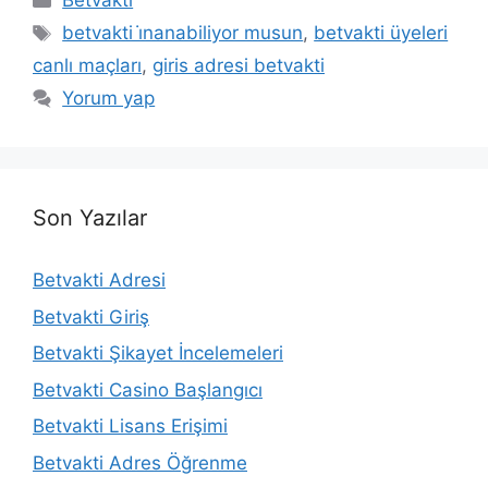
Betvakti
Etiketler
betvakti i̇nanabiliyor musun
,
betvakti üyeleri
canlı maçları
,
giris adresi betvakti
Yorum yap
Son Yazılar
Betvakti Adresi
Betvakti Giriş
Betvakti Şikayet İncelemeleri
Betvakti Casino Başlangıcı
Betvakti Lisans Erişimi
Betvakti Adres Öğrenme