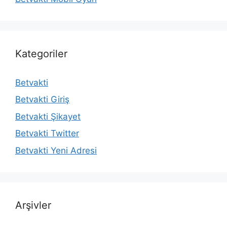
Kategoriler
Betvakti
Betvakti Giriş
Betvakti Şikayet
Betvakti Twitter
Betvakti Yeni Adresi
Arşivler