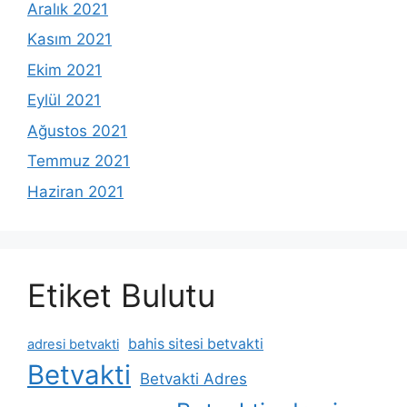
Aralık 2021
Kasım 2021
Ekim 2021
Eylül 2021
Ağustos 2021
Temmuz 2021
Haziran 2021
Etiket Bulutu
bahis sitesi betvakti
adresi betvakti
Betvakti
Betvakti Adres