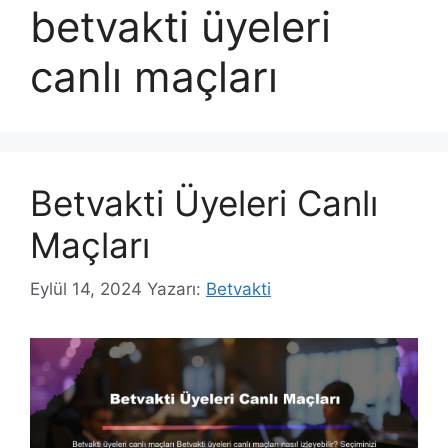
betvakti üyeleri
canlı maçları
Betvakti Üyeleri Canlı
Maçları
Eylül 14, 2024
Yazarı:
Betvakti