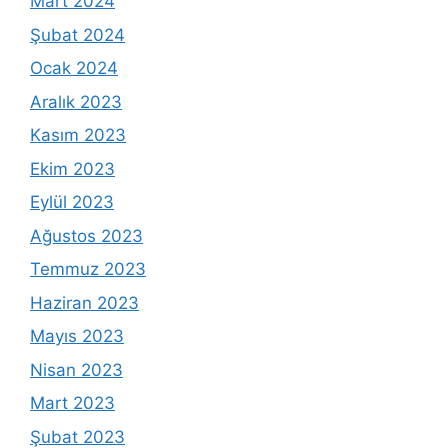
Mart 2024
Şubat 2024
Ocak 2024
Aralık 2023
Kasım 2023
Ekim 2023
Eylül 2023
Ağustos 2023
Temmuz 2023
Haziran 2023
Mayıs 2023
Nisan 2023
Mart 2023
Şubat 2023