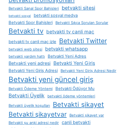
betvakti sitesi
Betvakti Sanal Spor Bahisleri
betvakti sosyal medya
betvakti sosyal
Betvakti Spor Bahisleri
Betvakti Sıkça Sorulan Sorular
Betvakti tv
betvakti tv canli maç
Betvakti Twitter
betvakti tv canli maç izle
betvakti whatsapp
betvakti web sitesi
Betvakti Yeni Adres
betvakti yardım hattı
Betvakti Yeni Giriş
Betvakti yeni adresi
Betvakti Yeni Giriş Adresi
Betvakti Yeni Giriş Adresi Nedir
Betvakti yeni güncel giriş
Betvakti Ödüyor Mu
Betvakti Ödeme Yöntemi
Betvakti Üyelik
betvakti ödeme yöntemleri
Betvakti şikayet
Betvakti üyelik koşulları
Betvakti şikayetvar
Betvakti şikayet var
canli betvakti
Betvakti şu anki adresi nedir