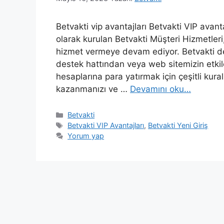
Betvakti vip avantajları Betvakti VIP avan
olarak kurulan Betvakti Müşteri Hizmetleri, 
hizmet vermeye devam ediyor. Betvakti d
destek hattından veya web sitemizin etkileş
hesaplarına para yatırmak için çeşitli kural
kazanmanızı ve …
Devamını oku…
Kategoriler
Betvakti
Etiketler
Betvakti VIP Avantajları
,
Betvakti Yeni Giriş
Yorum yap