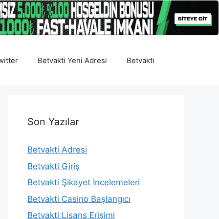
witter
Betvakti Yeni Adresi
Betvakti
Son Yazılar
Betvakti Adresi
Betvakti Giriş
Betvakti Şikayet İncelemeleri
Betvakti Casino Başlangıcı
Betvakti Lisans Erişimi