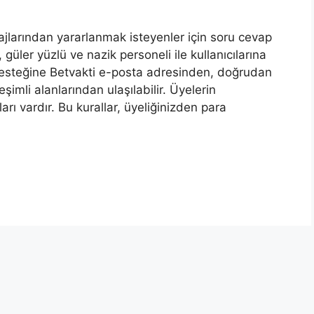
tajlarından yararlanmak isteyenler için soru cevap
güler yüzlü ve nazik personeli ile kullanıcılarına
esteğine Betvakti e-posta adresinden, doğrudan
imli alanlarından ulaşılabilir. Üyelerin
ları vardır. Bu kurallar, üyeliğinizden para