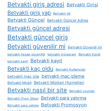
Betvakti giriş adresi
Betvakti Girişi
Betvakti giriş yap
Betvakti git
Betvakti Güncel
Betvakti Güncel Adres
Betvakti güncel adresi
Betvakti güncel giriş
Betvakti güvenilir mi
Betvakti Güvenlir mi
betvakti hesap güvenliği
betvakti instagram
Betvakti Kaydı
Betvakti kayıt
betvakti kayit
Betvakti kaç oldu
Betvakti Kullanıcılar
betvakti maç izleme
betvakti maç izle
Betvakti Müşteri Hizmetleri
Betvakti Mobil
Betvakti nasıl bir site
Betvakti oyunları
Betvakti para yatırma
Betvakti Oyun Sitesi
Betvakti Promosyon
Betvakti para çekme