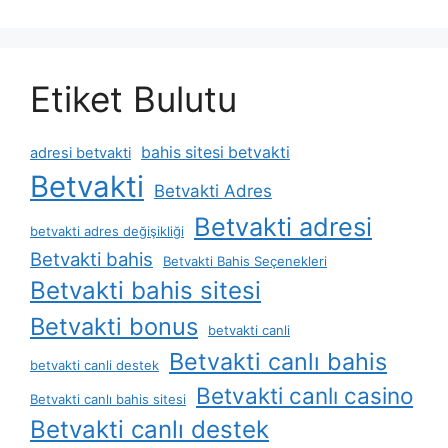
Etiket Bulutu
bahis sitesi betvakti
adresi betvakti
Betvakti
Betvakti Adres
Betvakti adresi
betvakti adres değişikliği
Betvakti bahis
Betvakti Bahis Seçenekleri
Betvakti bahis sitesi
Betvakti bonus
betvakti canli
Betvakti canlı bahis
betvakti canli destek
Betvakti canlı casino
Betvakti canlı bahis sitesi
Betvakti canlı destek