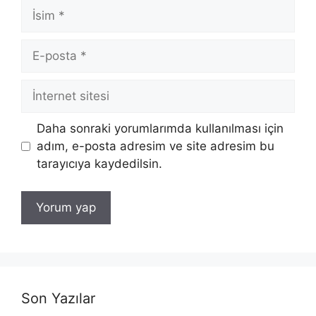
İsim
E-
posta
İnternet
sitesi
Daha sonraki yorumlarımda kullanılması için
adım, e-posta adresim ve site adresim bu
tarayıcıya kaydedilsin.
Son Yazılar