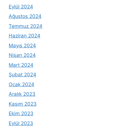
Eylül 2024
Ağustos 2024
Temmuz 2024
Haziran 2024
Mayıs 2024
Nisan 2024
Mart 2024
Şubat 2024
Ocak 2024
Aralık 2023
Kasım 2023
Ekim 2023
Eylül 2023