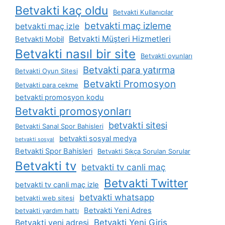
Betvakti kaç oldu
Betvakti Kullanıcılar
betvakti maç izleme
betvakti maç izle
Betvakti Müşteri Hizmetleri
Betvakti Mobil
Betvakti nasıl bir site
Betvakti oyunları
Betvakti para yatırma
Betvakti Oyun Sitesi
Betvakti Promosyon
Betvakti para çekme
betvakti promosyon kodu
Betvakti promosyonları
betvakti sitesi
Betvakti Sanal Spor Bahisleri
betvakti sosyal medya
betvakti sosyal
Betvakti Spor Bahisleri
Betvakti Sıkça Sorulan Sorular
Betvakti tv
betvakti tv canli maç
Betvakti Twitter
betvakti tv canli maç izle
betvakti whatsapp
betvakti web sitesi
Betvakti Yeni Adres
betvakti yardım hattı
Betvakti Yeni Giriş
Betvakti yeni adresi