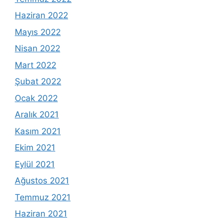
Haziran 2022
Mayıs 2022
Nisan 2022
Mart 2022
Şubat 2022
Ocak 2022
Aralık 2021
Kasım 2021
Ekim 2021
Eylül 2021
Ağustos 2021
Temmuz 2021
Haziran 2021