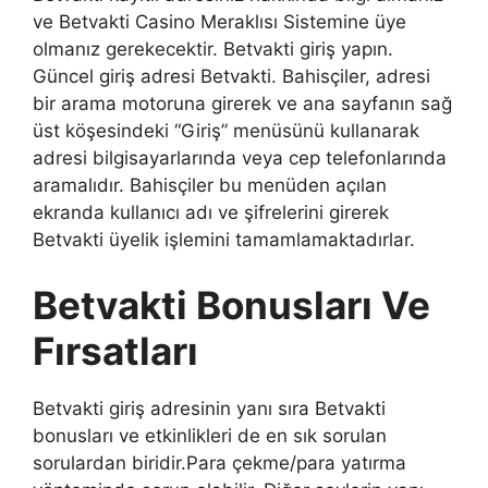
ve Betvakti Casino Meraklısı Sistemine üye
olmanız gerekecektir. Betvakti giriş yapın.
Güncel giriş adresi Betvakti. Bahisçiler, adresi
bir arama motoruna girerek ve ana sayfanın sağ
üst köşesindeki “Giriş” menüsünü kullanarak
adresi bilgisayarlarında veya cep telefonlarında
aramalıdır. Bahisçiler bu menüden açılan
ekranda kullanıcı adı ve şifrelerini girerek
Betvakti üyelik işlemini tamamlamaktadırlar.
Betvakti Bonusları Ve
Fırsatları
Betvakti giriş adresinin yanı sıra Betvakti
bonusları ve etkinlikleri de en sık sorulan
sorulardan biridir.Para çekme/para yatırma