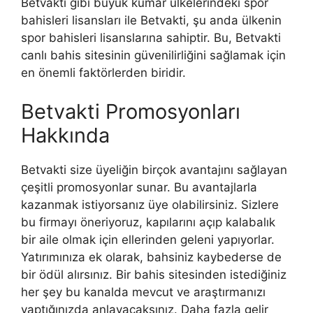
Betvakti gibi büyük kumar ülkelerindeki spor
bahisleri lisansları ile Betvakti, şu anda ülkenin
spor bahisleri lisanslarına sahiptir. Bu, Betvakti
canlı bahis sitesinin güvenilirliğini sağlamak için
en önemli faktörlerden biridir.
Betvakti Promosyonları
Hakkında
Betvakti size üyeliğin birçok avantajını sağlayan
çeşitli promosyonlar sunar. Bu avantajlarla
kazanmak istiyorsanız üye olabilirsiniz. Sizlere
bu firmayı öneriyoruz, kapılarını açıp kalabalık
bir aile olmak için ellerinden geleni yapıyorlar.
Yatırımınıza ek olarak, bahsiniz kaybederse de
bir ödül alırsınız. Bir bahis sitesinden istediğiniz
her şey bu kanalda mevcut ve araştırmanızı
yaptığınızda anlayacaksınız. Daha fazla gelir