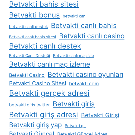
Betvakti bahis sitesi
Betvakti bonus
betvakti canli
Betvakti canlı bahis
betvakti canli destek
Betvakti canlı casino
Betvakti canlı bahis sitesi
Betvakti canlı destek
Betvakti Canlı Desteği
Betvakti canlı maç izle
Betvakti canlı maç izleme
Betvakti casino oyunları
Betvakti Casino
Betvakti Casino Sitesi
betvakti com
Betvakti gerçek adresi
Betvakti giriş
betvakti giris twitter
Betvakti giriş adresi
Betvakti Girişi
Betvakti giriş yap
Betvakti git
Betvakti Güncel
Betvakti Güncel Adres