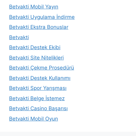
Betvakti Mobil Yayın
Betvakti Uygulama İndirme
Betvakti Ekstra Bonuslar
Betvakti
Betvakti Destek Ekibi
Betvakti Site Nitelikleri
Betvakti Çekme Prosedürü
Betvakti Destek Kullanımı
Betvakti Spor Yarışması
Betvakti Belge İstemez
Betvakti Casino Başarısı
Betvakti Mobil Oyun