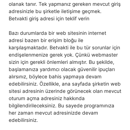
olanak tanır. Tek yapmanız gereken mevcut giriş
adresinizle bu şirketle iletişime geçmek.
Betvakti giriş adresi için teklif verin
Bazı durumlarda bir web sitesinin internet
adresi bazen bir erişim bloğu ile
karşılaşmaktadır. Betvakti ile bu tür sorunlar için
endişelenmenize gerek yok. Çünkü webmaster
sizin için gerekli önlemleri almıştır. Bu şekilde,
başlamanıza yardımcı olacak güvenilir ipuçları
alırsınız, böylece bahis yapmaya devam
edebilirsiniz. Özellikle, ana sayfada şirketin web
sitesi adresinin üzerinde görünecek olan mevcut
oturum açma adresiniz hakkında
bilgilendirileceksiniz. Bu sayede programınıza
her zaman mevcut adresinizde devam
edebilirsiniz.