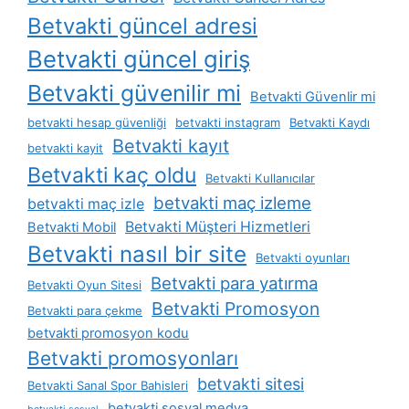
Betvakti güncel adresi
Betvakti güncel giriş
Betvakti güvenilir mi
Betvakti Güvenlir mi
betvakti hesap güvenliği
betvakti instagram
Betvakti Kaydı
Betvakti kayıt
betvakti kayit
Betvakti kaç oldu
Betvakti Kullanıcılar
betvakti maç izleme
betvakti maç izle
Betvakti Müşteri Hizmetleri
Betvakti Mobil
Betvakti nasıl bir site
Betvakti oyunları
Betvakti para yatırma
Betvakti Oyun Sitesi
Betvakti Promosyon
Betvakti para çekme
betvakti promosyon kodu
Betvakti promosyonları
betvakti sitesi
Betvakti Sanal Spor Bahisleri
betvakti sosyal medya