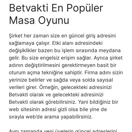
Betvakti En Popüler
Masa Oyunu
Şirket her zaman size en güncel giriş adresini
sağlamaya çalışır. Etki alanı adresindeki
değişiklikler bazen bu işlem sırasında meydana
gelir. Bu size engelsiz erişim sağlar. Ayrıca şirket
adının değiştirilmesini gerektirmeyen basit bir
oturum açma tekniğine sahiptir. Firma adını sizin
yerinize belirler ve sağda veya solda sayısal
verileri girer. Örneğin, gelecekteki adresinizi
Betvakti olarak ve gelecekteki adresinizi
Betvakti olarak görebilirsiniz. Yani bildiğiniz bir
web sitesinin adresi gizli olsa bile yine de
sırayla web’de arama yapabilirsiniz.
Aynı zamanda yeni üyelerin güncel adreslerini