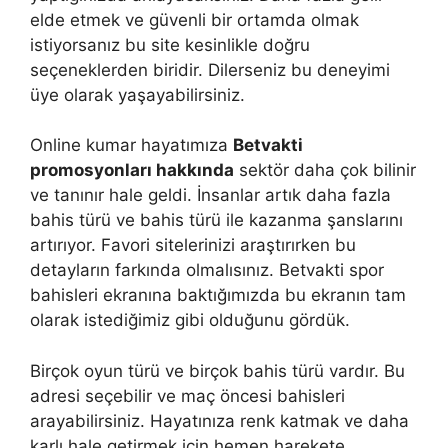
elde etmek ve güvenli bir ortamda olmak
istiyorsanız bu site kesinlikle doğru
seçeneklerden biridir. Dilerseniz bu deneyimi
üye olarak yaşayabilirsiniz.
Online kumar hayatımıza
Betvakti
promosyonları hakkında
sektör daha çok bilinir
ve tanınır hale geldi. İnsanlar artık daha fazla
bahis türü ve bahis türü ile kazanma şanslarını
artırıyor. Favori sitelerinizi araştırırken bu
detayların farkında olmalısınız. Betvakti spor
bahisleri ekranına baktığımızda bu ekranın tam
olarak istediğimiz gibi olduğunu gördük.
Birçok oyun türü ve birçok bahis türü vardır. Bu
adresi seçebilir ve maç öncesi bahisleri
arayabilirsiniz. Hayatınıza renk katmak ve daha
karlı hale getirmek için hemen harekete