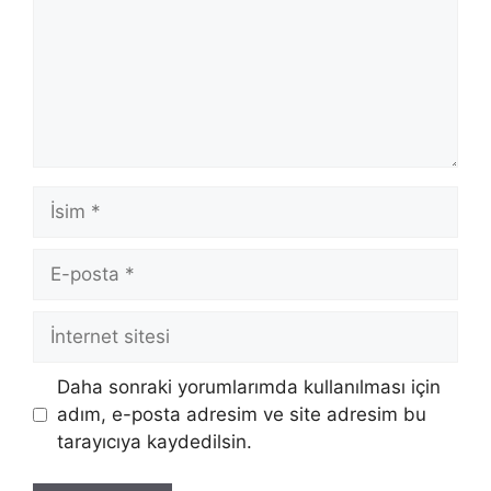
İsim
E-
posta
İnternet
sitesi
Daha sonraki yorumlarımda kullanılması için
adım, e-posta adresim ve site adresim bu
tarayıcıya kaydedilsin.