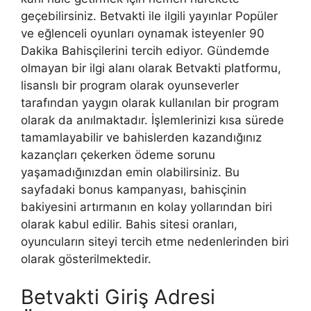
geçebilirsiniz. Betvakti ile ilgili yayınlar Popüler
ve eğlenceli oyunları oynamak isteyenler 90
Dakika Bahisçilerini tercih ediyor. Gündemde
olmayan bir ilgi alanı olarak Betvakti platformu,
lisanslı bir program olarak oyunseverler
tarafından yaygın olarak kullanılan bir program
olarak da anılmaktadır. İşlemlerinizi kısa sürede
tamamlayabilir ve bahislerden kazandığınız
kazançları çekerken ödeme sorunu
yaşamadığınızdan emin olabilirsiniz. Bu
sayfadaki bonus kampanyası, bahisçinin
bakiyesini artırmanın en kolay yollarından biri
olarak kabul edilir. Bahis sitesi oranları,
oyuncuların siteyi tercih etme nedenlerinden biri
olarak gösterilmektedir.
Betvakti Giriş Adresi