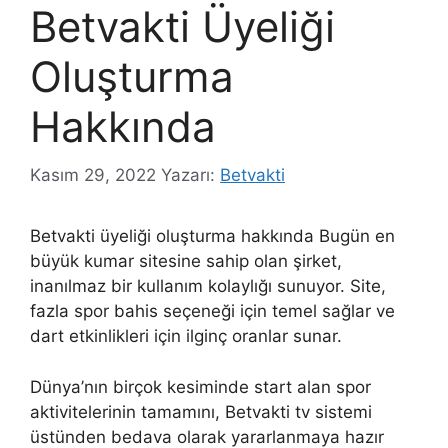
Betvakti Üyeliği
Oluşturma
Hakkında
Kasım 29, 2022
Yazarı:
Betvakti
Betvakti üyeliği oluşturma hakkında Bugün en
büyük kumar sitesine sahip olan şirket,
inanılmaz bir kullanım kolaylığı sunuyor. Site,
fazla spor bahis seçeneği için temel sağlar ve
dart etkinlikleri için ilginç oranlar sunar.
Dünya’nın birçok kesiminde start alan spor
aktivitelerinin tamamını, Betvakti tv sistemi
üstünden bedava olarak yararlanmaya hazır