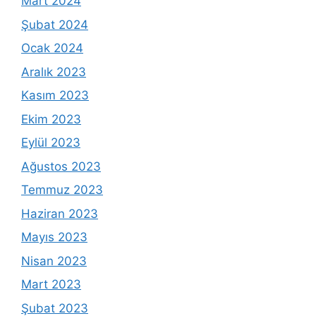
Mart 2024
Şubat 2024
Ocak 2024
Aralık 2023
Kasım 2023
Ekim 2023
Eylül 2023
Ağustos 2023
Temmuz 2023
Haziran 2023
Mayıs 2023
Nisan 2023
Mart 2023
Şubat 2023