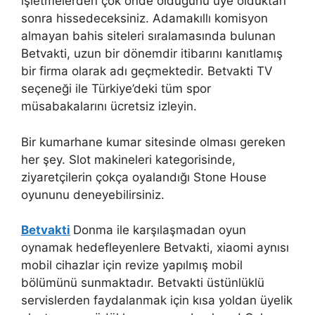
işletmelerden çok önde olduğunu üye olduktan
sonra hissedeceksiniz. Adamakıllı komisyon
almayan bahis siteleri sıralamasında bulunan
Betvakti, uzun bir dönemdir itibarını kanıtlamış
bir firma olarak adı geçmektedir. Betvakti TV
seçeneği ile Türkiye’deki tüm spor
müsabakalarını ücretsiz izleyin.
Bir kumarhane kumar sitesinde olması gereken
her şey. Slot makineleri kategorisinde,
ziyaretçilerin çokça oyalandığı Stone House
oyununu deneyebilirsiniz.
Betvakti
Donma ile karşılaşmadan oyun
oynamak hedefleyenlere Betvakti, xiaomi aynısı
mobil cihazlar için revize yapılmış mobil
bölümünü sunmaktadır. Betvakti üstünlüklü
servislerden faydalanmak için kısa yoldan üyelik