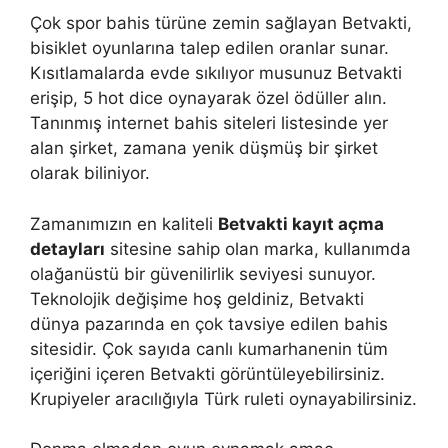
Çok spor bahis türüne zemin sağlayan Betvakti,
bisiklet oyunlarına talep edilen oranlar sunar.
Kısıtlamalarda evde sıkılıyor musunuz Betvakti
erişip, 5 hot dice oynayarak özel ödüller alın.
Tanınmış internet bahis siteleri listesinde yer
alan şirket, zamana yenik düşmüş bir şirket
olarak biliniyor.
Zamanımızın en kaliteli
Betvakti kayıt açma
detayları
sitesine sahip olan marka, kullanımda
olağanüstü bir güvenilirlik seviyesi sunuyor.
Teknolojik değişime hoş geldiniz, Betvakti
dünya pazarında en çok tavsiye edilen bahis
sitesidir. Çok sayıda canlı kumarhanenin tüm
içeriğini içeren Betvakti görüntüleyebilirsiniz.
Krupiyeler aracılığıyla Türk ruleti oynayabilirsiniz.