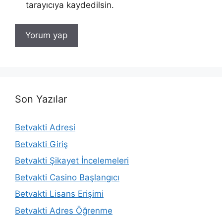
tarayıcıya kaydedilsin.
Son Yazılar
Betvakti Adresi
Betvakti Giriş
Betvakti Şikayet İncelemeleri
Betvakti Casino Başlangıcı
Betvakti Lisans Erişimi
Betvakti Adres Öğrenme