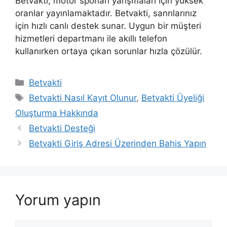
Betvakti, motor sporları yarışmaları için yüksek
oranlar yayınlamaktadır. Betvakti, sanrılarınız
için hızlı canlı destek sunar. Uygun bir müşteri
hizmetleri departmanı ile akıllı telefon
kullanırken ortaya çıkan sorunlar hızla çözülür.
Kategoriler
Betvakti
Etiketler
Betvakti Nasıl Kayıt Olunur
,
Betvakti Üyeliği
Oluşturma Hakkında
Yazı
Betvakti Desteği
dolaşımı
Betvakti Giriş Adresi Üzerinden Bahis Yapın
Yorum yapın
Yorum