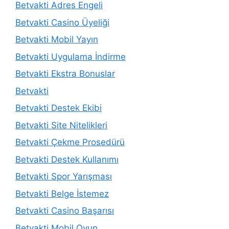
Betvakti Adres Engeli
Betvakti Casino Üyeliği
Betvakti Mobil Yayın
Betvakti Uygulama İndirme
Betvakti Ekstra Bonuslar
Betvakti
Betvakti Destek Ekibi
Betvakti Site Nitelikleri
Betvakti Çekme Prosedürü
Betvakti Destek Kullanımı
Betvakti Spor Yarışması
Betvakti Belge İstemez
Betvakti Casino Başarısı
Betvakti Mobil Oyun