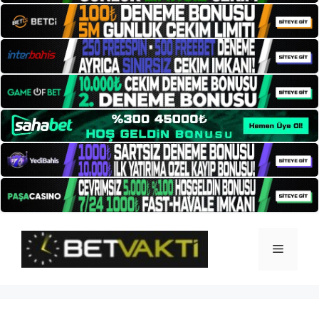
İçeriğe
atla
Menü