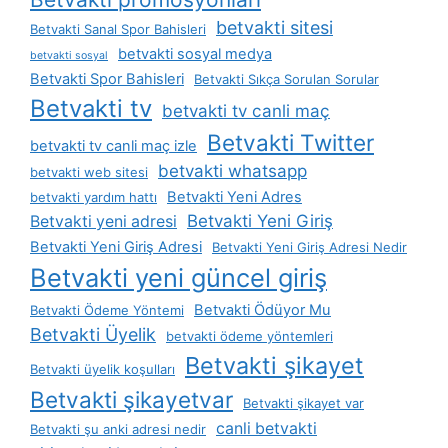
betvakti sitesi
Betvakti Sanal Spor Bahisleri
betvakti sosyal medya
betvakti sosyal
Betvakti Spor Bahisleri
Betvakti Sıkça Sorulan Sorular
Betvakti tv
betvakti tv canli maç
Betvakti Twitter
betvakti tv canli maç izle
betvakti whatsapp
betvakti web sitesi
Betvakti Yeni Adres
betvakti yardım hattı
Betvakti Yeni Giriş
Betvakti yeni adresi
Betvakti Yeni Giriş Adresi
Betvakti Yeni Giriş Adresi Nedir
Betvakti yeni güncel giriş
Betvakti Ödüyor Mu
Betvakti Ödeme Yöntemi
Betvakti Üyelik
betvakti ödeme yöntemleri
Betvakti şikayet
Betvakti üyelik koşulları
Betvakti şikayetvar
Betvakti şikayet var
canli betvakti
Betvakti şu anki adresi nedir