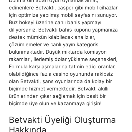
Donma olmadan oyun oynamak amaç
edinenlere Betvakti, casper gibi mobil cihazlar
için optimize yapılmış mobil sayfasını sunuyor.
Buz hokeyi üzerine canlı bahis yapmayı
diliyorsanız, Betvakti bahis kuponu yapmanıza
destek mümkün kılabilecek analizler,
çözümlemeler ve canlı yayın kategorisi
bulunmaktadır. Düşük miktarda komisyon
rakamları, ilerlemiş dolar yükleme seçenekleri,
Formula karşılaşmalarına tatmin edici oranlar,
olabildiğince fazla casino oyununda rakipsiz
olan Betvakti, şans oyunlarında da kolay bir
biçimde hizmet vermektedir. Betvakti akıllı
ürünlerinden çıkar sağlamak için basit bir
biçimde üye olun ve kazanmaya girişin!
Betvakti Üyeliği Oluşturma
Hakkında