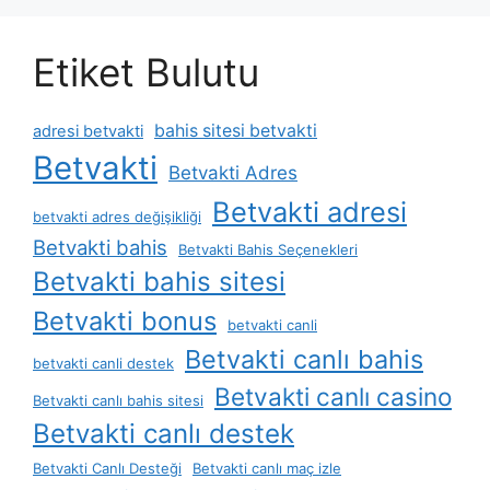
Etiket Bulutu
bahis sitesi betvakti
adresi betvakti
Betvakti
Betvakti Adres
Betvakti adresi
betvakti adres değişikliği
Betvakti bahis
Betvakti Bahis Seçenekleri
Betvakti bahis sitesi
Betvakti bonus
betvakti canli
Betvakti canlı bahis
betvakti canli destek
Betvakti canlı casino
Betvakti canlı bahis sitesi
Betvakti canlı destek
Betvakti Canlı Desteği
Betvakti canlı maç izle