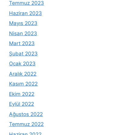
Temmuz 2023
Haziran 2023
Mayıs 2023
Nisan 2023
Mart 2023
Şubat 2023
Ocak 2023
Aralık 2022
Kasım 2022
Ekim 2022
Eylül 2022
Ağustos 2022
Temmuz 2022
Haziran 2022