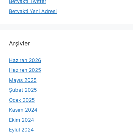
Betvakti Twitter
Betvakti Yeni Adresi
Arşivler
Haziran 2026
Haziran 2025
Mayıs 2025
Şubat 2025
Ocak 2025
Kasım 2024
Ekim 2024
Eylül 2024