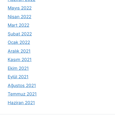
Mayıs 2022
Nisan 2022
Mart 2022
Şubat 2022
Ocak 2022
Aralık 2021
Kasım 2021
Ekim 2021
Eylül 2021
Ağustos 2021
Temmuz 2021
Haziran 2021