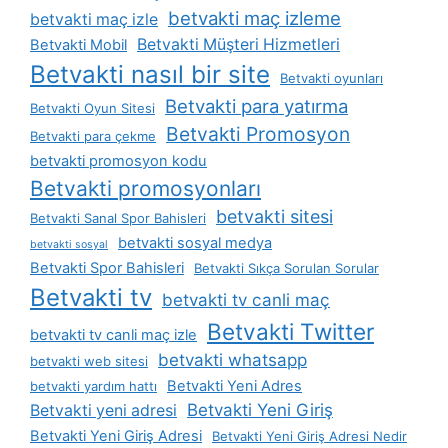
betvakti maç izleme
betvakti maç izle
Betvakti Müşteri Hizmetleri
Betvakti Mobil
Betvakti nasıl bir site
Betvakti oyunları
Betvakti para yatırma
Betvakti Oyun Sitesi
Betvakti Promosyon
Betvakti para çekme
betvakti promosyon kodu
Betvakti promosyonları
betvakti sitesi
Betvakti Sanal Spor Bahisleri
betvakti sosyal medya
betvakti sosyal
Betvakti Spor Bahisleri
Betvakti Sıkça Sorulan Sorular
Betvakti tv
betvakti tv canli maç
Betvakti Twitter
betvakti tv canli maç izle
betvakti whatsapp
betvakti web sitesi
Betvakti Yeni Adres
betvakti yardım hattı
Betvakti Yeni Giriş
Betvakti yeni adresi
Betvakti Yeni Giriş Adresi
Betvakti Yeni Giriş Adresi Nedir